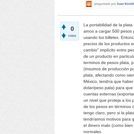
preguntado
por
Juan Kichill
La portabilidad de la pla
0
amos a cargar 500 pesos p
votos
usando los billetes. Enton
precios de los productos e
cambio" implícito entre pe
de un producto en particul
terminos de pesos plata,
(insumos de producción por
plata, afectando como siem
México, tendría que haber 
dolar/peso pata) para que 
cuentas externas (exportac
un nivel que proteja a los 
de los pesos en términos d
tengo claro, pero si la p
tendríamos motivos para qu
el dinero malo (como bien
normales.