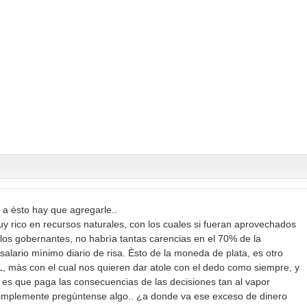
y a èsto hay que agregarle..
y rico en recursos naturales, con los cuales si fueran aprovechados
los gobernantes, no habrìa tantas carencias en el 70% de la
salario mìnimo diario de risa. Èsto de la moneda de plata, es otro
s con el cual nos quieren dar atole con el dedo como siempre, y
s es que paga las consecuencias de las decisiones tan al vapor
implemente pregùntense algo.. ¿a donde va ese exceso de dinero