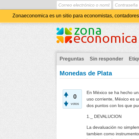
Zonaeconomica es un sitio para economistas, contadores, 
Preguntas
Sin responder
Etiq
Monedas de Plata
En México se ha hecho un
0
uso corriente, México es u
votos
dos puntos con los que pue
1._ DEVALUCION
La devaluación no simplem
tambien como instrumento 