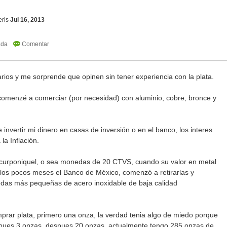
ris
Jul 16, 2013
rios y me sorprende que opinen sin tener experiencia con la plata.
omenzé a comerciar (por necesidad) con aluminio, cobre, bronce y
 invertir mi dinero en casas de inversión o en el banco, los interes
la Inflación.
urponiquel, o sea monedas de 20 CTVS, cuando su valor en metal
los pocos meses el Banco de México, comenzó a retirarlas y
nedas más pequeñas de acero inoxidable de baja calidad
r plata, primero una onza, la verdad tenia algo de miedo porque
spues 3 onzas, despues 20 onzas, actualmente tengo 285 onzas de