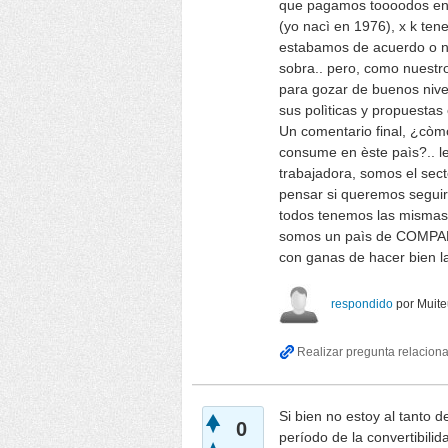
que pagamos toooodos en 
(yo nacì en 1976), x k te
estabamos de acuerdo o no
sobra.. pero, como nuestr
para gozar de buenos nive
sus polìticas y propuesta
Un comentario final, ¿còm
consume en èste paìs?.. l
trabajadora, somos el sect
pensar si queremos seguir v
todos tenemos las mismas 
somos un paìs de COMPADR
con ganas de hacer bien la
respondido
por
Muite
Si bien no estoy al tanto 
0
período de la convertibilid