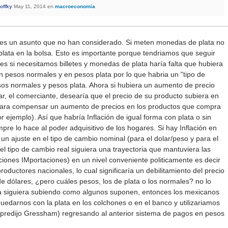
offky
May 11, 2014
en
macroeconomía
ta es un asunto que no han considerado. Si meten monedas de plata no
lata en la bolsa. Esto es importante porque tendriamos que seguir
ces si necesitamos billetes y monedas de plata haría falta que hubiera
n pesos normales y en pesos plata por lo que habria un "tipo de
sos normales y pesos plata. Ahora si hubiera un aumento de precio
ar, el comerciante, desearía que el precio de su producto subiera en
 para compensar un aumento de precios en los productos que compra
 ejemplo). Así que habría Inflación de igual forma con plata o sin
pre lo hace al poder adquisitivo de los hogares. Si hay Inflación en
un ajuste en el tipo de cambio nominal (para el dolar/peso y para el
el tipo de cambio real siguiera una trayectoria que mantuviera las
iones IMportaciones) en un nivel conveniente politicamente es decir
productores nacionales, lo cual significaría un debilitamiento del precio
e dólares, ¿pero cuáles pesos, los de plata o los normales? no lo
lata siguiera subiendo como algunos suponen, entonces los mexicanos
edarnos con la plata en los colchones o en el banco y utilizariamos
 predijo Gressham) regresando al anterior sistema de pagos en pesos