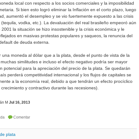
oneda local con respecto a los socios comerciales y la imposibilidad
etaria. Si bien esto logró eliminar la Inflación en el corto plazo, luego
dad, aumentó el desempleo y se vio fuertemente expuesto a las crisis
s (tequila, vodka, etc.). La devaluación del real brasileño empeoró aún
 2001 la situación se hizo insostenible y la crisis económica y le
 reflejados en masivas protestas populares y saqueos, la renuncia del
default de deuda externa.
r una moneda al dólar que a la plata, desde el punto de vista de la
 muchas similitudes e incluso el efecto negativo podría ser mayor
n potencial para la apreciación del precio de la plata. Se quedarán
país perderá competitividad internacional y los flujos de capitales se
mente a la economía real, debido a que tendrán un efecto procíclico
crecimiento y contractivo durante las recesiones).
án M
Jul 16, 2013
de plata