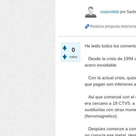
respondido
por
Sacbe
He leido todos los comenta
0
votos
Desde la crisis de 1994 c
acero inoxidable.
Con la actual crisis, quize
que pagan son inferiores a 
Asi que comenzé con el c
era cercano a 18 CTVS. a 
sustituirlas con otras mo
(ferromagnetico).
Despùes comenze a compra
no conocia ese metal, de