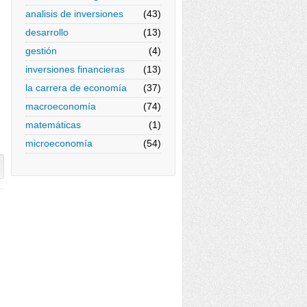
analisis de inversiones
(43)
desarrollo
(13)
gestión
(4)
inversiones financieras
(13)
la carrera de economía
(37)
macroeconomía
(74)
matemáticas
(1)
microeconomía
(54)