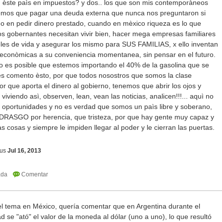
èste paìs en impuestos? y dos.. los que son mis contemporàneos
nemos que pagar una deuda externa que nunca nos preguntaron si
 en pedir dinero prestado, cuando en mèxico riqueza es lo que
os gobernantes necesitan vivir bien, hacer mega empresas familiares
les de vida y asegurar los mismo para SUS FAMILIAS, x ello inventan
s econòmicas a su conveniencia momentanea, sin pensar en el futuro.
o es posible que estemos importando el 40% de la gasolina que se
es comento èsto, por que todos nosostros que somos la clase
or que aporta el dinero al gobierno, tenemos que abrir los ojos y
iviendo asì, observen, lean, vean las noticias, analicen!!!... aquì no
oportunidades y no es verdad que somos un paìs libre y soberano,
ASGO por herencia, que tristeza, por que hay gente muy capaz y
s cosas y siempre le impiden llegar al poder y le cierran las puertas.
us
Jul 16, 2013
del tema en México, quería comentar que en Argentina durante el
ad se "ató" el valor de la moneda al dólar (uno a uno), lo que resultó