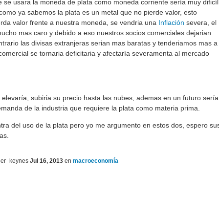
e se usara la moneda de plata como moneda corriente sería muy dificíl
como ya sabemos la plata es un metal que no pierde valor, esto
erda valor frente a nuestra moneda, se vendria una
Inflación
severa, el
ucho mas caro y debido a eso nuestros socios comerciales dejarian
trario las divisas extranjeras serian mas baratas y tenderiamos mas a
comercial se tornaria deficitaria y afectaría severamenta al mercado
elevaría, subiria su precio hasta las nubes, ademas en un futuro sería
 demanda de la industria que requiere la plata como materia prima.
tra del uso de la plata pero yo me argumento en estos dos, espero su
as.
er_keynes
Jul 16, 2013
en
macroeconomía