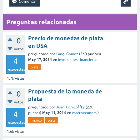
Preguntas relacionadas
Precio de monedas de plata
0
en USA
votos
preguntado
por
Langi Gomez
(
360
puntos)
4
May 17, 2014
en
inversiones financieras
plata
respuestas
1.7k
vistas
Propuesta de la moneda de
0
plata
votos
preguntado
por
Juan Kichilloffky
(
220
4
May 11, 2014
puntos)
en
macroeconomía
mexico
plata
respuestas
1.6k
vistas