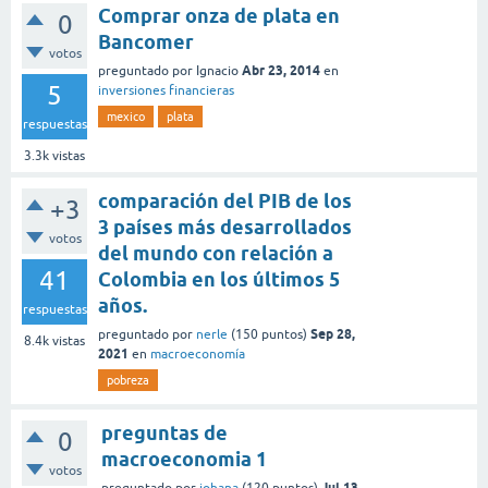
Comprar onza de plata en
0
Bancomer
votos
Abr 23, 2014
preguntado
por
Ignacio
en
5
inversiones financieras
mexico
plata
respuestas
3.3k
vistas
comparación del PIB de los
+3
3 países más desarrollados
votos
del mundo con relación a
41
Colombia en los últimos 5
años.
respuestas
Sep 28,
preguntado
por
nerle
(
150
puntos)
8.4k
vistas
2021
en
macroeconomía
pobreza
preguntas de
0
macroeconomia 1
votos
Jul 13,