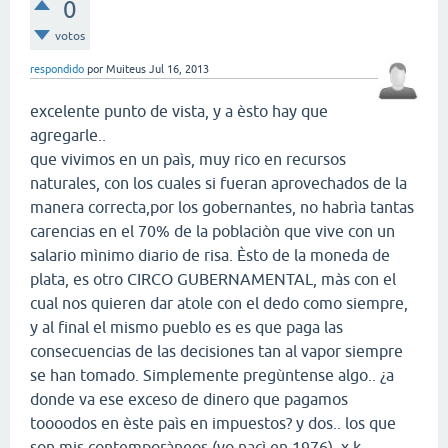
0
votos
respondido
por
Muiteus
Jul 16, 2013
excelente punto de vista, y a èsto hay que
agregarle..
que vivimos en un paìs, muy rico en recursos
naturales, con los cuales si fueran aprovechados de la
manera correcta,por los gobernantes, no habrìa tantas
carencias en el 70% de la poblaciòn que vive con un
salario mìnimo diario de risa. Èsto de la moneda de
plata, es otro CIRCO GUBERNAMENTAL, màs con el
cual nos quieren dar atole con el dedo como siempre,
y al final el mismo pueblo es es que paga las
consecuencias de las decisiones tan al vapor siempre
se han tomado. Simplemente pregùntense algo.. ¿a
donde va ese exceso de dinero que pagamos
toooodos en èste paìs en impuestos? y dos.. los que
son mis contemporàneos (yo nacì en 1976), x k