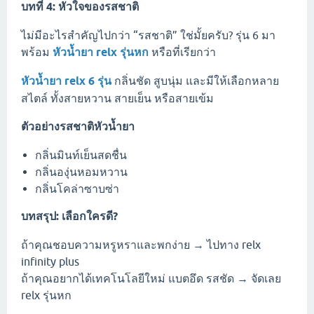
บทที่ 4: หัวใจของรสชาติ
ไม่มีอะไรสำคัญไปกว่า “รสชาติ” ใช่มั้ยครับ? รุ่น 6 มา
พร้อม
หัวน้ำยา relx รุ่นหก
หรือที่เรียกว่า
หัวน้ำยา relx 6 รุ่น
กลิ่นชัด สูบนุ่ม และมีให้เลือกหลาย
สไตล์ ทั้งสายหวาน สายเย็น หรือสายเข้ม
ตัวอย่างรสชาติหัวน้ำยา
กลิ่นมินท์เย็นสดชื่น
กลิ่นองุ่นหอมหวาน
กลิ่นโคล่าซาบซ่า
บทสรุป: เลือกใครดี?
ถ้าคุณชอบความหรูหราและพกง่าย → ไปทาง relx
infinity plus
ถ้าคุณอยากได้เทคโนโลยีใหม่ แบตอึด รสชัด → จัดเลย
relx รุ่นหก