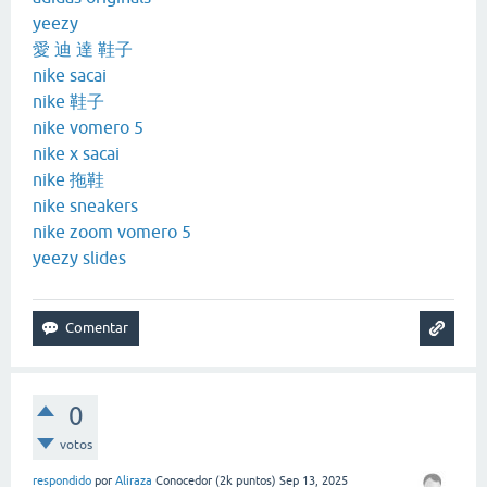
yeezy
愛 迪 達 鞋子
nike sacai
nike 鞋子
nike vomero 5
nike x sacai
nike 拖鞋
nike sneakers
nike zoom vomero 5
yeezy slides
0
votos
respondido
por
Aliraza
Conocedor
(
2k
puntos)
Sep 13, 2025