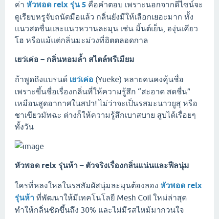
ค่า
หัวพอด relx รุ่น 5
คือคำตอบ เพราะนอกจากดีไซน์จะ
ดูเรียบหรูจับถนัดมือแล้ว กลิ่นยังมีให้เลือกเยอะมาก ทั้ง
แนวสดชื่นและแนวหวานละมุน เช่น มิ้นต์เย็น, องุ่นเคียว
โฮ หรือแม้แต่กลิ่นมะม่วงที่ฮิตตลอดกาล
เยว่เค่อ – กลิ่นหอมล้ำ สไตล์พรีเมียม
ถ้าพูดถึงแบรนด์
เยว่เค่อ
(Yueke) หลายคนคงคุ้นชื่อ
เพราะขึ้นชื่อเรื่องกลิ่นที่ให้ความรู้สึก “สะอาด สดชื่น”
เหมือนสูดอากาศในสปา! ไม่ว่าจะเป็นรสมะนาวยูสุ หรือ
ชาเขียวมัทฉะ ต่างก็ให้ความรู้สึกเบาสบาย สูบได้เรื่อยๆ
ทั้งวัน
หัวพอด relx รุ่นห้า – ตัวจริงเรื่องกลิ่นแน่นและฟีลนุ่ม
ใครที่หลงใหลในรสสัมผัสนุ่มละมุนต้องลอง
หัวพอด relx
รุ่นห้า
ที่พัฒนาให้มีเทคโนโลยี Mesh Coil ใหม่ล่าสุด
ทำให้กลิ่นชัดขึ้นถึง 30% และไม่มีรสไหม้มากวนใจ