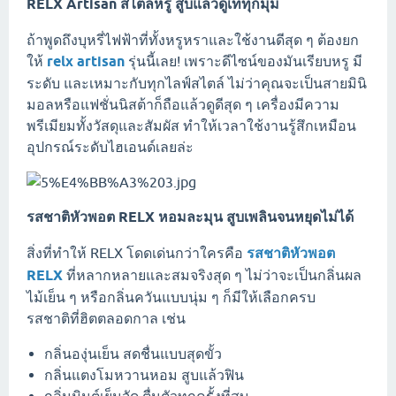
RELX Artisan สไตล์หรู สูบแล้วดูเท่ทุกมุม
ถ้าพูดถึงบุหรี่ไฟฟ้าที่ทั้งหรูหราและใช้งานดีสุด ๆ ต้องยก
ให้
relx artisan
รุ่นนี้เลย! เพราะดีไซน์ของมันเรียบหรู มี
ระดับ และเหมาะกับทุกไลฟ์สไตล์ ไม่ว่าคุณจะเป็นสายมินิ
มอลหรือแฟชั่นนิสต้าก็ถือแล้วดูดีสุด ๆ เครื่องมีความ
พรีเมียมทั้งวัสดุและสัมผัส ทำให้เวลาใช้งานรู้สึกเหมือน
อุปกรณ์ระดับไฮเอนด์เลยล่ะ
รสชาติหัวพอต RELX หอมละมุน สูบเพลินจนหยุดไม่ได้
สิ่งที่ทำให้ RELX โดดเด่นกว่าใครคือ
รสชาติหัวพอต
RELX
ที่หลากหลายและสมจริงสุด ๆ ไม่ว่าจะเป็นกลิ่นผล
ไม้เย็น ๆ หรือกลิ่นควันแบบนุ่ม ๆ ก็มีให้เลือกครบ
รสชาติที่ฮิตตลอดกาล เช่น
กลิ่นองุ่นเย็น สดชื่นแบบสุดขั้ว
กลิ่นแตงโมหวานหอม สูบแล้วฟิน