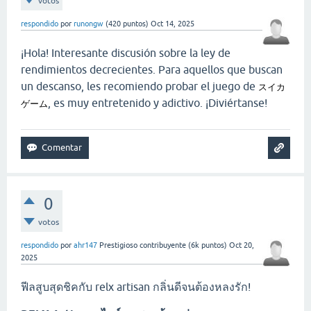
votos
respondido
por
runongw
(
420
puntos)
Oct 14, 2025
¡Hola! Interesante discusión sobre la ley de
rendimientos decrecientes. Para aquellos que buscan
un descanso, les recomiendo probar el juego de
スイカ
, es muy entretenido y adictivo. ¡Diviértanse!
ゲーム
0
votos
respondido
por
ahr147
Prestigioso contribuyente
(
6k
puntos)
Oct 20,
2025
ฟีลสูบสุดชิคกับ relx artisan กลิ่นดีจนต้องหลงรัก!