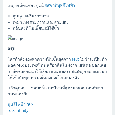
เหตุผลที่คนชอบรุ่นนี้
รสชาติบุหรี่ไฟฟ้า
สูบนุ่มแต่ฟินยาวนาน
เหมาะทั้งสายหวานและสายเย็น
กลิ่นคงที่ ไม่เพี้ยนแม้ใช้ซ้ำ
สรุป
ใครกำลังมองหาความฟินขั้นสุดจาก
relx
ไม่ว่าจะเป็น หัว
พอด relx ประเทศไทย หรือกลิ่นใหม่จาก เยว่เค่อ บอกเลย
ว่ามีครบทุกแนวให้เลือก แถมแต่ละกลิ่นยังถูกออกแบบมา
ให้เข้ากับทุกอารมณ์ของคุณได้แบบลงตัว
แล้วคุณล่ะ…ชอบกลิ่นแนวไหนที่สุด? มาคอมเมนต์บอก
กันหน่อยสิ!
บุหรี่ไฟฟ้า relx
relx infinity