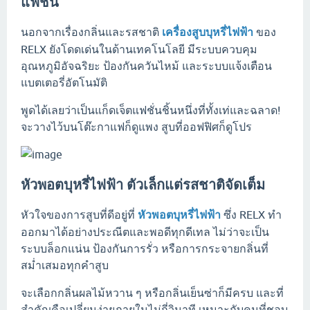
แฟชั่น
นอกจากเรื่องกลิ่นและรสชาติ
เครื่องสูบบุหรี่ไฟฟ้า
ของ
RELX ยังโดดเด่นในด้านเทคโนโลยี มีระบบควบคุม
อุณหภูมิอัจฉริยะ ป้องกันควันไหม้ และระบบแจ้งเตือน
แบตเตอรี่อัตโนมัติ
พูดได้เลยว่าเป็นแก็ดเจ็ตแฟชั่นชิ้นหนึ่งที่ทั้งเท่และฉลาด!
จะวางไว้บนโต๊ะกาแฟก็ดูแพง สูบที่ออฟฟิศก็ดูโปร
หัวพอตบุหรี่ไฟฟ้า ตัวเล็กแต่รสชาติจัดเต็ม
หัวใจของการสูบที่ดีอยู่ที่
หัวพอตบุหรี่ไฟฟ้า
ซึ่ง RELX ทำ
ออกมาได้อย่างประณีตและพอดีทุกดีเทล ไม่ว่าจะเป็น
ระบบล็อกแน่น ป้องกันการรั่ว หรือการกระจายกลิ่นที่
สม่ำเสมอทุกคำสูบ
จะเลือกกลิ่นผลไม้หวาน ๆ หรือกลิ่นเย็นซ่าก็มีครบ และที่
สำคัญคือเปลี่ยนง่ายภายในไม่กี่วินาที เหมาะกับคนที่ชอบ