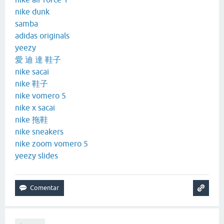
nike dunk
samba
adidas originals
yeezy
愛 迪 達 鞋子
nike sacai
nike 鞋子
nike vomero 5
nike x sacai
nike 拖鞋
nike sneakers
nike zoom vomero 5
yeezy slides