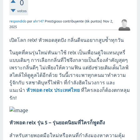
0
votos
respondido
por
ahr147
Prestigioso contribuyente
(
6k
puntos)
Nov 2,
2025
เปิดโลก relx! หัวพอดสุดปัง กลิ่นดีจนอยากสูบซ้ำทุกวัน
ในยุคที่คนรุ่นใหม่หันมาใช้ relx เป็นเพื่อนคู่ใจแทนบุหรี่
แบบเดิมๆ การเลือกกลิ่นที่ใช่จึงกลายเป็นเรื่องสำคัญสุดๆ
เพราะกลิ่นดีๆ ไม่เพียงให้ความฟิน แต่ยังช่วยเติมเต็มไลฟ์
สไตล์ให้ดูคูลได้อีกด้วย วันนี้เราจะพาทุกคนมาทำความ
รู้จักกับ รสชาติบุหรี่ไฟฟ้า ที่กำลังฮิตในวงการ และ
แนะนำ
หัวพอต relx ประเทศไทย
ที่ใครลองก็ต้องตกหลุม
รัก!
หัวพอด relx รุ่น 5 – รุ่นยอดนิยมที่ใครก็พูดถึง
สำหรับสายพอตมือใหม่หรือคนที่กำลังมองหาความคุ้ม