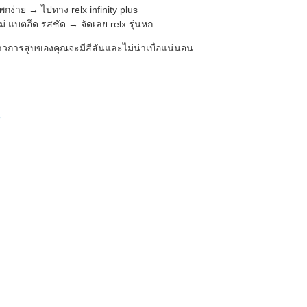
่าย → ไปทาง relx infinity plus
่ แบตอึด รสชัด → จัดเลย relx รุ่นหก
ราวการสูบของคุณจะมีสีสันและไม่น่าเบื่อแน่นอน
น