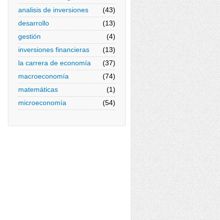
analisis de inversiones
(43)
desarrollo
(13)
gestión
(4)
inversiones financieras
(13)
la carrera de economía
(37)
macroeconomía
(74)
matemáticas
(1)
microeconomía
(54)