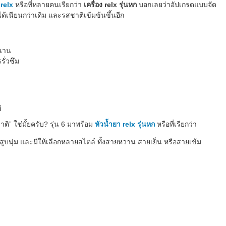
 relx
หรือที่หลายคนเรียกว่า
เครื่อง relx รุ่นหก
บอกเลยว่าอัปเกรดแบบจัด
ูบได้เนียนกว่าเดิม และรสชาติเข้มข้นขึ้นอีก
วนาน
ั่วซึม
ิ
ติ” ใช่มั้ยครับ? รุ่น 6 มาพร้อม
หัวน้ำยา relx รุ่นหก
หรือที่เรียกว่า
 สูบนุ่ม และมีให้เลือกหลายสไตล์ ทั้งสายหวาน สายเย็น หรือสายเข้ม