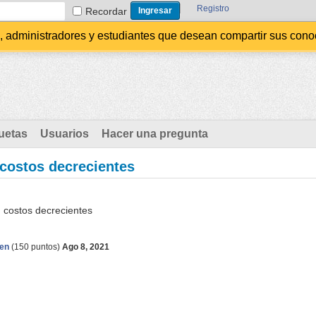
Registro
Recordar
administradores y estudiantes que desean compartir sus conocim
uetas
Usuarios
Hacer una pregunta
 costos decrecientes
n costos decrecientes
en
(
150
puntos)
Ago 8, 2021