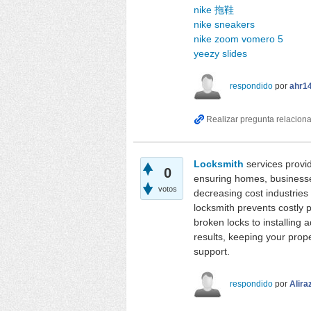
nike 拖鞋
nike sneakers
nike zoom vomero 5
yeezy slides
respondido
por
ahr1
Locksmith
services provid
0
ensuring homes, businesses
votos
decreasing cost industries
locksmith prevents costly 
broken locks to installing
results, keeping your prope
support.
respondido
por
Alira