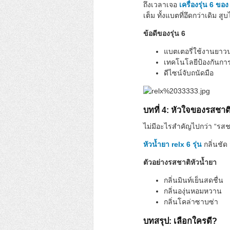
ถึงเวลาเจอ
เครื่องรุ่น 6 ของ
เต็ม ทั้งแบตที่อึดกว่าเดิม ส
ข้อดีของรุ่น 6
แบตเตอรี่ใช้งานยา
เทคโนโลยีป้องกันการร
ดีไซน์จับถนัดมือ
บทที่ 4: หัวใจของรสชาต
ไม่มีอะไรสำคัญไปกว่า “รสชา
หัวน้ำยา relx 6 รุ่น
กลิ่นชัด
ตัวอย่างรสชาติหัวน้ำยา
กลิ่นมินท์เย็นสดชื่น
กลิ่นองุ่นหอมหวาน
กลิ่นโคล่าซาบซ่า
บทสรุป: เลือกใครดี?