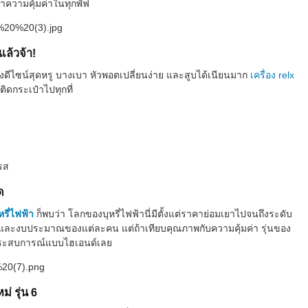
หาความคุ้มค่าในทุกพัฟ
แล้วจ้า!
ตรงดีไซน์สุดหรู บางเบา หัวพอตเปลี่ยนง่าย และสูบได้เนียนมาก
เครื่อง relx
จติดกระเป๋าไปทุกที่
รส
ด
รี่ไฟฟ้า
ก็พบว่า โลกของบุหรี่ไฟฟ้านี่มีตั้งแต่ราคาย่อมเยาไปจนถึงระดับ
อบและงบประมาณของแต่ละคน แต่ถ้าเทียบคุณภาพกับความคุ้มค่า รุ่นของ
้ประสบการณ์แบบไฮเอนด์เลย
่ รุ่น 6