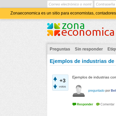
Zonaeconomica es un sitio para economistas, contadores, 
Preguntas
Sin responder
Etiq
Ejemplos de industrias de
Ejemplos de industrias co
+3
votos
preguntado
por
Bel