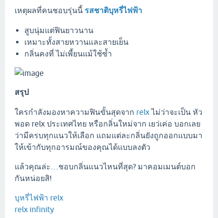
เหตุผลที่คนชอบรุ่นนี้
รสชาติบุหรี่ไฟฟ้า
สูบนุ่มแต่ฟินยาวนาน
เหมาะทั้งสายหวานและสายเย็น
กลิ่นคงที่ ไม่เพี้ยนแม้ใช้ซ้ำ
สรุป
ใครกำลังมองหาความฟินขั้นสุดจาก
relx
ไม่ว่าจะเป็น หัว
พอด relx ประเทศไทย หรือกลิ่นใหม่จาก เยว่เค่อ บอกเลย
ว่ามีครบทุกแนวให้เลือก แถมแต่ละกลิ่นยังถูกออกแบบมา
ให้เข้ากับทุกอารมณ์ของคุณได้แบบลงตัว
แล้วคุณล่ะ…ชอบกลิ่นแนวไหนที่สุด? มาคอมเมนต์บอก
กันหน่อยสิ!
บุหรี่ไฟฟ้า relx
relx infinity