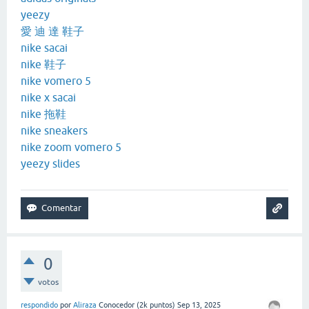
yeezy
愛 迪 達 鞋子
nike sacai
nike 鞋子
nike vomero 5
nike x sacai
nike 拖鞋
nike sneakers
nike zoom vomero 5
yeezy slides
0
votos
respondido
por
Aliraza
Conocedor
(
2k
puntos)
Sep 13, 2025