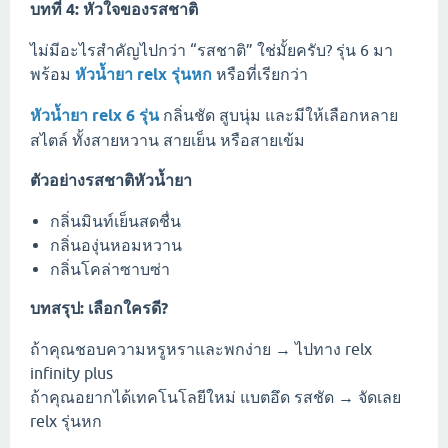
บทที่ 4: หัวใจของรสชาติ
ไม่มีอะไรสำคัญไปกว่า “รสชาติ” ใช่มั้ยครับ? รุ่น 6 มา
พร้อม
หัวน้ำยา relx รุ่นหก
หรือที่เรียกว่า
หัวน้ำยา relx 6 รุ่น
กลิ่นชัด สูบนุ่ม และมีให้เลือกหลาย
สไตล์ ทั้งสายหวาน สายเย็น หรือสายเข้ม
ตัวอย่างรสชาติหัวน้ำยา
กลิ่นมินท์เย็นสดชื่น
กลิ่นองุ่นหอมหวาน
กลิ่นโคล่าซาบซ่า
บทสรุป: เลือกใครดี?
ถ้าคุณชอบความหรูหราและพกง่าย → ไปทาง relx
infinity plus
ถ้าคุณอยากได้เทคโนโลยีใหม่ แบตอึด รสชัด → จัดเลย
relx รุ่นหก