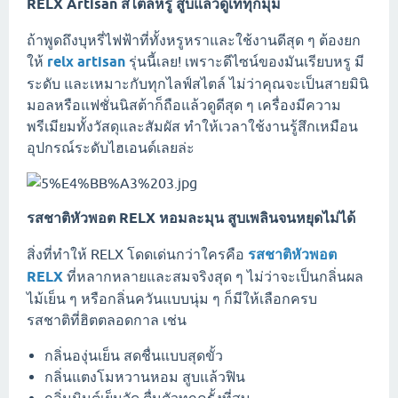
RELX Artisan สไตล์หรู สูบแล้วดูเท่ทุกมุม
ถ้าพูดถึงบุหรี่ไฟฟ้าที่ทั้งหรูหราและใช้งานดีสุด ๆ ต้องยก
ให้
relx artisan
รุ่นนี้เลย! เพราะดีไซน์ของมันเรียบหรู มี
ระดับ และเหมาะกับทุกไลฟ์สไตล์ ไม่ว่าคุณจะเป็นสายมินิ
มอลหรือแฟชั่นนิสต้าก็ถือแล้วดูดีสุด ๆ เครื่องมีความ
พรีเมียมทั้งวัสดุและสัมผัส ทำให้เวลาใช้งานรู้สึกเหมือน
อุปกรณ์ระดับไฮเอนด์เลยล่ะ
รสชาติหัวพอต RELX หอมละมุน สูบเพลินจนหยุดไม่ได้
สิ่งที่ทำให้ RELX โดดเด่นกว่าใครคือ
รสชาติหัวพอต
RELX
ที่หลากหลายและสมจริงสุด ๆ ไม่ว่าจะเป็นกลิ่นผล
ไม้เย็น ๆ หรือกลิ่นควันแบบนุ่ม ๆ ก็มีให้เลือกครบ
รสชาติที่ฮิตตลอดกาล เช่น
กลิ่นองุ่นเย็น สดชื่นแบบสุดขั้ว
กลิ่นแตงโมหวานหอม สูบแล้วฟิน