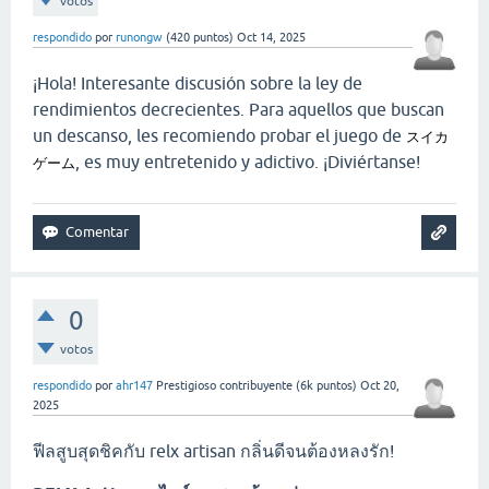
votos
respondido
por
runongw
(
420
puntos)
Oct 14, 2025
¡Hola! Interesante discusión sobre la ley de
rendimientos decrecientes. Para aquellos que buscan
un descanso, les recomiendo probar el juego de
スイカ
, es muy entretenido y adictivo. ¡Diviértanse!
ゲーム
0
votos
respondido
por
ahr147
Prestigioso contribuyente
(
6k
puntos)
Oct 20,
2025
ฟีลสูบสุดชิคกับ relx artisan กลิ่นดีจนต้องหลงรัก!