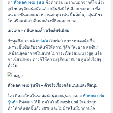
ค่า
หัวพอด relx รุ่น 5
คือคำตอบ เพราะนอกจากดีไซน์จะ
ดูเรียบหรูจับถนัดมือแล้ว กลิ่นยังมีให้เลือกเยอะมาก ทั้ง
แนวสดชื่นและแนวหวานละมุน เช่น มิ้นต์เย็น, องุ่นเคียว
โฮ หรือแม้แต่กลิ่นมะม่วงที่ฮิตตลอดกาล
เยว่เค่อ – กลิ่นหอมล้ำ สไตล์พรีเมียม
ถ้าพูดถึงแบรนด์
เยว่เค่อ
(Yueke) หลายคนคงคุ้นชื่อ
เพราะขึ้นชื่อเรื่องกลิ่นที่ให้ความรู้สึก “สะอาด สดชื่น”
เหมือนสูดอากาศในสปา! ไม่ว่าจะเป็นรสมะนาวยูสุ หรือ
ชาเขียวมัทฉะ ต่างก็ให้ความรู้สึกเบาสบาย สูบได้เรื่อยๆ
ทั้งวัน
หัวพอด relx รุ่นห้า – ตัวจริงเรื่องกลิ่นแน่นและฟีลนุ่ม
ใครที่หลงใหลในรสสัมผัสนุ่มละมุนต้องลอง
หัวพอด relx
รุ่นห้า
ที่พัฒนาให้มีเทคโนโลยี Mesh Coil ใหม่ล่าสุด
ทำให้กลิ่นชัดขึ้นถึง 30% และไม่มีรสไหม้มากวนใจ