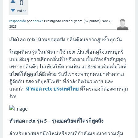
0
votos
respondido
por
ahr147
Prestigioso contribuyente
(
6k
puntos)
Nov 2,
2025
เปิดโลก relx! หัวพอดสุดปัง กลิ่นดีจนอยากสูบซ้ำทุกวัน
ในยุคที่คนรุ่นใหม่หันมาใช้ relx เป็นเพื่อนคู่ใจแทนบุหรี่
แบบเดิมๆ การเลือกกลิ่นที่ใช่จึงกลายเป็นเรื่องสำคัญสุดๆ
เพราะกลิ่นดีๆ ไม่เพียงให้ความฟิน แต่ยังช่วยเติมเต็มไลฟ์
สไตล์ให้ดูคูลได้อีกด้วย วันนี้เราจะพาทุกคนมาทำความ
รู้จักกับ รสชาติบุหรี่ไฟฟ้า ที่กำลังฮิตในวงการ และ
แนะนำ
หัวพอต relx ประเทศไทย
ที่ใครลองก็ต้องตกหลุม
รัก!
หัวพอด relx รุ่น 5 – รุ่นยอดนิยมที่ใครก็พูดถึง
สำหรับสายพอตมือใหม่หรือคนที่กำลังมองหาความคุ้ม