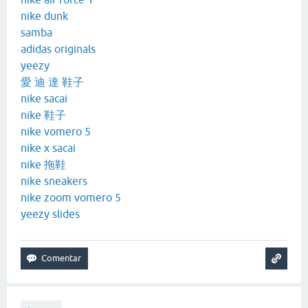
nike dunk
samba
adidas originals
yeezy
愛 迪 達 鞋子
nike sacai
nike 鞋子
nike vomero 5
nike x sacai
nike 拖鞋
nike sneakers
nike zoom vomero 5
yeezy slides