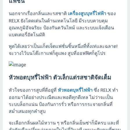
แฟชั่น
นอกจากเรื่องกลิ่นและรสชาติ
เครื่องสูบบุหรี่ไฟฟ้า
ของ
RELX ยังโดดเด่นในด้านเทคโนโลยี มีระบบควบคุม
อุณหภูมิอัจฉริยะ ป้องกันควันไหม้ และระบบแจ้งเตือน
แบตเตอรี่อัตโนมัติ
พูดได้เลยว่าเป็นแก็ดเจ็ตแฟชั่นชิ้นหนึ่งที่ทั้งเท่และฉลาด!
จะวางไว้บนโต๊ะกาแฟก็ดูแพง สูบที่ออฟฟิศก็ดูโปร
หัวพอตบุหรี่ไฟฟ้า ตัวเล็กแต่รสชาติจัดเต็ม
หัวใจของการสูบที่ดีอยู่ที่
หัวพอตบุหรี่ไฟฟ้า
ซึ่ง RELX ทำ
ออกมาได้อย่างประณีตและพอดีทุกดีเทล ไม่ว่าจะเป็น
ระบบล็อกแน่น ป้องกันการรั่ว หรือการกระจายกลิ่นที่
สม่ำเสมอทุกคำสูบ
จะเลือกกลิ่นผลไม้หวาน ๆ หรือกลิ่นเย็นซ่าก็มีครบ และที่
สำคัญคือเปลี่ยนง่ายภายในไม่กี่วินาที เหมาะกับคนที่ชอบ