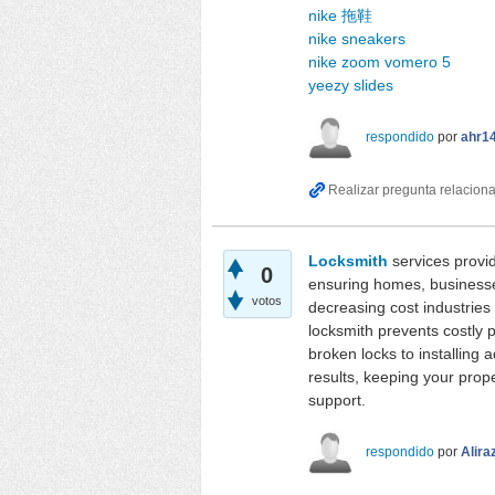
nike 拖鞋
nike sneakers
nike zoom vomero 5
yeezy slides
respondido
por
ahr1
Locksmith
services provid
0
ensuring homes, businesses
votos
decreasing cost industries
locksmith prevents costly 
broken locks to installing
results, keeping your prope
support.
respondido
por
Alira