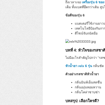
ถึงเวลาเจอ
เครื่องรุ่น 6 ของ
เต็ม ทั้งแบตที่อึดกว่าเดิม ส
ข้อดีของรุ่น 6
แบตเตอรี่ใช้งานยา
เทคโนโลยีป้องกันการร
ดีไซน์จับถนัดมือ
บทที่ 4: หัวใจของรสชาต
ไม่มีอะไรสำคัญไปกว่า “รสชา
หัวน้ำยา relx 6 รุ่น
กลิ่นชัด
ตัวอย่างรสชาติหัวน้ำยา
กลิ่นมินท์เย็นสดชื่น
กลิ่นองุ่นหอมหวาน
กลิ่นโคล่าซาบซ่า
บทสรุป: เลือกใครดี?