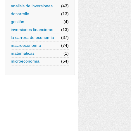
analisis de inversiones
(43)
desarrollo
(13)
gestión
(4)
inversiones financieras
(13)
la carrera de economía
(37)
macroeconomía
(74)
matemáticas
(1)
microeconomía
(54)