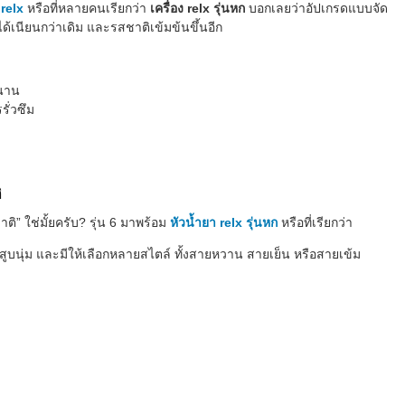
 relx
หรือที่หลายคนเรียกว่า
เครื่อง relx รุ่นหก
บอกเลยว่าอัปเกรดแบบจัด
ูบได้เนียนกว่าเดิม และรสชาติเข้มข้นขึ้นอีก
วนาน
ั่วซึม
ิ
ติ” ใช่มั้ยครับ? รุ่น 6 มาพร้อม
หัวน้ำยา relx รุ่นหก
หรือที่เรียกว่า
 สูบนุ่ม และมีให้เลือกหลายสไตล์ ทั้งสายหวาน สายเย็น หรือสายเข้ม