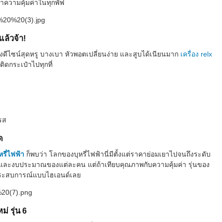
หาความคุ้มค่าในทุกพัฟ
แล้วจ้า!
ตรงดีไซน์สุดหรู บางเบา หัวพอตเปลี่ยนง่าย และสูบได้เนียนมาก
เครื่อง relx
จติดกระเป๋าไปทุกที่
รส
ด
รี่ไฟฟ้า
ก็พบว่า โลกของบุหรี่ไฟฟ้านี่มีตั้งแต่ราคาย่อมเยาไปจนถึงระดับ
อบและงบประมาณของแต่ละคน แต่ถ้าเทียบคุณภาพกับความคุ้มค่า รุ่นของ
้ประสบการณ์แบบไฮเอนด์เลย
่ รุ่น 6