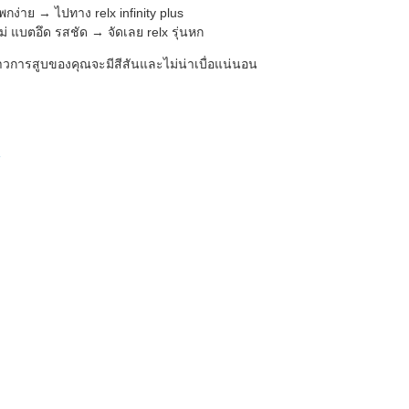
่าย → ไปทาง relx infinity plus
่ แบตอึด รสชัด → จัดเลย relx รุ่นหก
ราวการสูบของคุณจะมีสีสันและไม่น่าเบื่อแน่นอน
น