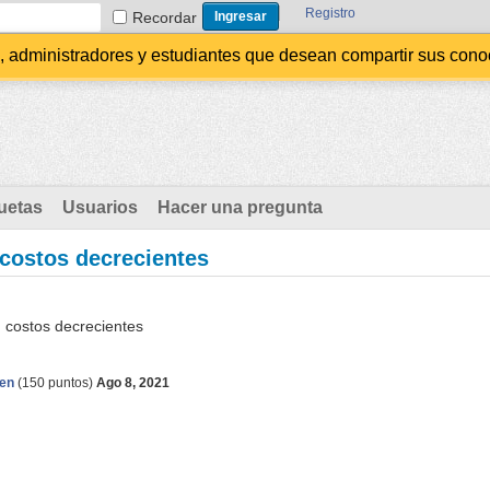
Registro
Recordar
administradores y estudiantes que desean compartir sus conocim
uetas
Usuarios
Hacer una pregunta
 costos decrecientes
n costos decrecientes
en
(
150
puntos)
Ago 8, 2021