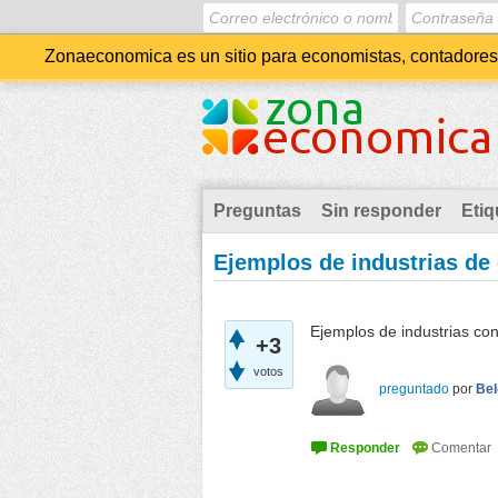
Zonaeconomica es un sitio para economistas, contadores, 
Preguntas
Sin responder
Etiq
Ejemplos de industrias de
Ejemplos de industrias co
+3
votos
preguntado
por
Bel