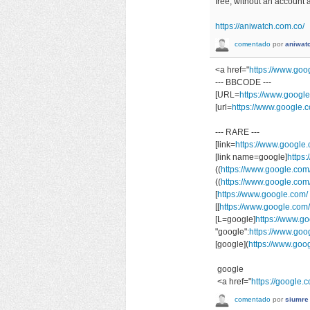
free, without an account 
https://aniwatch.com.co/
comentado
por
aniwat
<a href="
https://www.goo
--- BBCODE ---
[URL=
https://www.googl
[url=
https://www.google.c
--- RARE ---
[link=
https://www.google.
[link name=google]
https:
((
https://www.google.com/
((
https://www.google.com
[
https://www.google.com/
[[
https://www.google.com/
[L=google]
https://www.go
"google":
https://www.goo
[google](
https://www.goo
google
<a href="
https://google.c
comentado
por
siumre