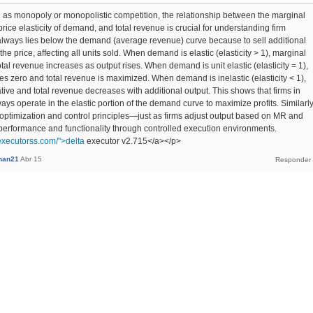
h as monopoly or monopolistic competition, the relationship between the marginal
rice elasticity of demand, and total revenue is crucial for understanding firm
lways lies below the demand (average revenue) curve because to sell additional
 the price, affecting all units sold. When demand is elastic (elasticity > 1), marginal
tal revenue increases as output rises. When demand is unit elastic (elasticity = 1),
 zero and total revenue is maximized. When demand is inelastic (elasticity < 1),
ive and total revenue decreases with additional output. This shows that firms in
ays operate in the elastic portion of the demand curve to maximize profits. Similarly
ect optimization and control principles—just as firms adjust output based on MR and
e performance and functionality through controlled execution environments.
aexecutorss.com/">delta
executor v2.715</a></p>
khan21
Abr 15