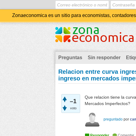
Zonaeconomica es un sitio para economistas, contadores, 
Preguntas
Sin responder
Etiq
Relacion entre curva ingre
ingreso en mercados impe
Que relacion tiene la curv
–1
Mercados Imperfectos?
voto
preguntado
por
ca