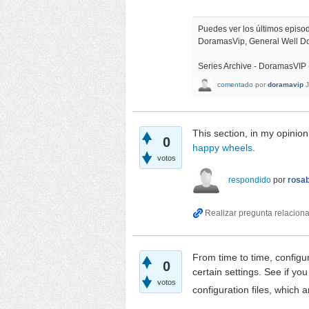
Puedes ver los últimos epis
DoramasVip, General Well 
Series Archive - DoramasVIP
comentado
por
doramavip
This section, in my opinion
0
happy wheels
.
votos
respondido
por
rosab
From time to time, configu
0
certain settings. See if yo
votos
configuration files, which a