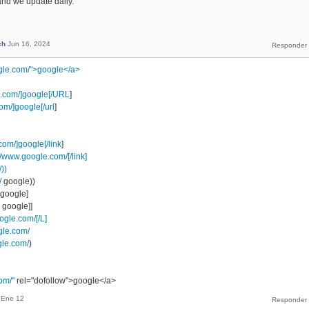
and we update daily.
ch
Jun 16, 2024
gle.com/">google</a>
e.com/]google[/URL
]
om/]google[/url
]
com/]google[/link
]
//www.google.com/[/link]
))
/
google))
google]
google]]
ogle.com/[/L]
gle.com/
gle.com/
)
om/"
rel="dofollow">google</a>
Ene 12