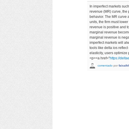
In imperfect markets suc
revenue (MR) curve, the p
behavior. The MR curve a
units, the firm must lower
revenue is positive and to
marginal revenue becomes
marginal revenue is negat
imperfect markets will alw
tools like delta ios refl
elasticity, users optimiz
<p><a href="
https://delt
comentado
por
faisal