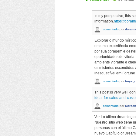
In my perspective, this 
information.
https://dora
comentado
por
doram
Explorar o mundo místic
em uma experiência emoci
por sua coragem e destem
oportunidades de vitória
ambiente vibrante e che
os mistérios escondidos 
inesquecível em Fortune 
comentado
por
freyag
This post is very well do
ideal-for-sales-and-cus
comentado
por
Marco0
Ver Lo último dreaming o
Nuestro sitio web tiene 
personas con el último 
nuevo Capítulo of Dreamin