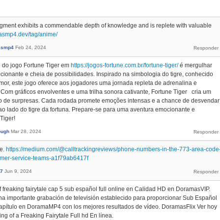
segment exhibits a commendable depth of knowledge and is replete with valuable
masmp4.dev/tag/anime/
asmp4
Feb 24, 2024
o do jogo Fortune Tiger em
https://jogos-fortune.com.br/fortune-tiger/
é mergulhar
onante e cheia de possibilidades. Inspirado na simbologia do tigre, conhecido
or, este jogo oferece aos jogadores uma jornada repleta de adrenalina e
. Com gráficos envolventes e uma trilha sonora cativante, Fortune Tiger cria um
io de surpresas. Cada rodada promete emoções intensas e a chance de desvendar
ao lado do tigre da fortuna. Prepare-se para uma aventura emocionante e
Tiger!
ough
Mar 28, 2024
ne.
https://medium.com/@calltrackingreviews/phone-numbers-in-the-773-area-code
tomer-service-teams-a1f79ab6417f
7
Jun 9, 2024
f freaking fairytale cap 5 sub español full online en Calidad HD en DoramasVIP.
una importante grabación de televisión establecido para proporcionar Sub Español
Capítulo en DoramaMP4 con los mejores resultados de vídeo. DoramasFlix Ver hoy
g of a Freaking Fairytale Full hd En línea.