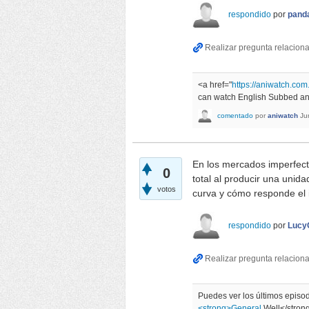
respondido
por
pand
<a href="
https://aniwatch.com
can watch English Subbed and
comentado
por
aniwatch
Ju
En los mercados imperfect
0
total al producir una unida
votos
curva y cómo responde el
respondido
por
Lucy
Puedes ver los últimos episo
<strong>General
Well</stron