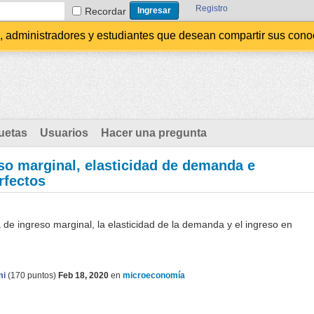
Registro
Recordar
administradores y estudiantes que desean compartir sus conocim
uetas
Usuarios
Hacer una pregunta
so marginal, elasticidad de demanda e
rfectos
a de ingreso marginal, la elasticidad de la demanda y el ingreso en
mi
(
170
puntos)
Feb 18, 2020
en
microeconomía