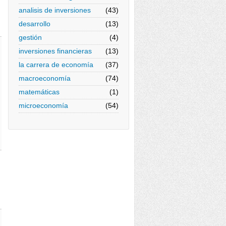
analisis de inversiones
(43)
desarrollo
(13)
gestión
(4)
inversiones financieras
(13)
la carrera de economía
(37)
macroeconomía
(74)
matemáticas
(1)
microeconomía
(54)