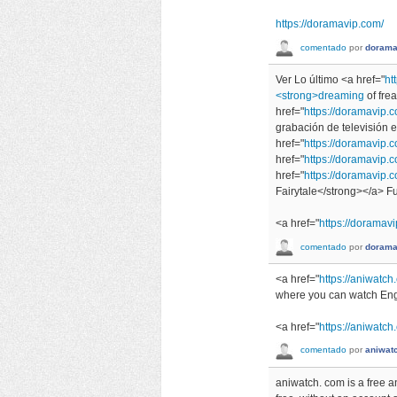
https://doramavip.com/
comentado
por
dorama
Ver Lo último <a href="
ht
<strong>dreaming
of fre
href="
https://doramavip
grabación de televisión 
href="
https://doramavip
href="
https://doramavip.
href="
https://doramavip.
Fairytale</strong></a> Fu
<a href="
https://doramav
comentado
por
dorama
<a href="
https://aniwatc
where you can watch Eng
<a href="
https://aniwatc
comentado
por
aniwat
aniwatch. com is a free