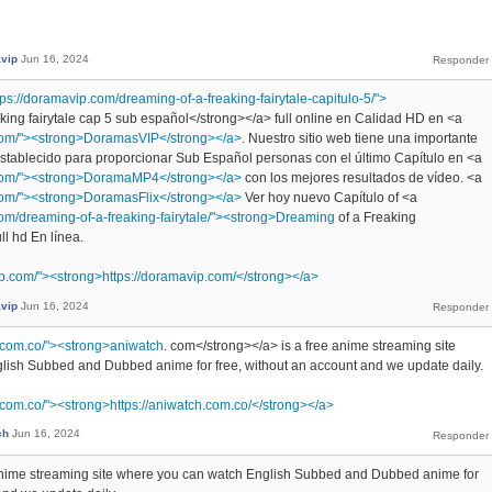
vip
Jun 16, 2024
tps://doramavip.com/dreaming-of-a-freaking-fairytale-capitulo-5/">
aking fairytale cap 5 sub español</strong></a> full online en Calidad HD en <a
.com/"><strong>DoramasVIP</strong></a>
. Nuestro sitio web tiene una importante
establecido para proporcionar Sub Español personas con el último Capítulo en <a
.com/"><strong>DoramaMP4</strong></a>
con los mejores resultados de vídeo. <a
com/"><strong>DoramasFlix</strong></a>
Ver hoy nuevo Capítulo of <a
com/dreaming-of-a-freaking-fairytale/"><strong>Dreaming
of a Freaking
ll hd En línea.
ip.com/"><strong>https://doramavip.com/</strong></a>
vip
Jun 16, 2024
h.com.co/"><strong>aniwatch
. com</strong></a> is a free anime streaming site
lish Subbed and Dubbed anime for free, without an account and we update daily.
h.com.co/"><strong>https://aniwatch.com.co/</strong></a>
ch
Jun 16, 2024
 anime streaming site where you can watch English Subbed and Dubbed anime for