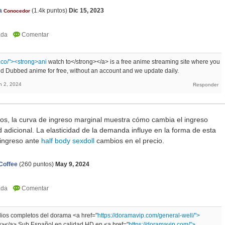
a
(
1.4k
puntos)
Dic 15, 2023
Conocedor
.co/"><strong>ani
watch to</strong></a> is a free anime streaming site where you
 Dubbed anime for free, without an account and we update daily.
n 2, 2024
os, la curva de ingreso marginal muestra cómo cambia el ingreso
d adicional. La elasticidad de la demanda influye en la forma de esta
 ingreso ante
half body sexdoll
cambios en el precio.
Coffee
(
260
puntos)
May 9, 2024
dios completos del dorama <a href="
https://doramavip.com/general-well/">
g></a> Sub Español en calidad HD en <a href="
https://doramavip.com/">