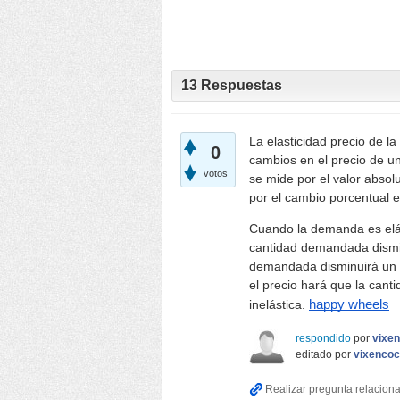
13
Respuestas
La elasticidad precio de l
0
cambios en el precio de u
votos
se mide por el valor absol
por el cambio porcentual e
Cuando la demanda es elás
cantidad demandada dismin
demandada disminuirá un 
el precio hará que la ca
inelástica.
happy wheels
respondido
por
vixe
editado
por
vixenco