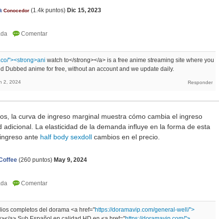
a
(
1.4k
puntos)
Dic 15, 2023
Conocedor
.co/"><strong>ani
watch to</strong></a> is a free anime streaming site where you
 Dubbed anime for free, without an account and we update daily.
n 2, 2024
os, la curva de ingreso marginal muestra cómo cambia el ingreso
d adicional. La elasticidad de la demanda influye en la forma de esta
 ingreso ante
half body sexdoll
cambios en el precio.
Coffee
(
260
puntos)
May 9, 2024
dios completos del dorama <a href="
https://doramavip.com/general-well/">
g></a> Sub Español en calidad HD en <a href="
https://doramavip.com/">