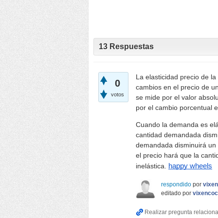
13
Respuestas
La elasticidad precio de l
0
cambios en el precio de u
votos
se mide por el valor absol
por el cambio porcentual e
Cuando la demanda es elás
cantidad demandada dismin
demandada disminuirá un 
el precio hará que la ca
inelástica.
happy wheels
respondido
por
vixe
editado
por
vixenco