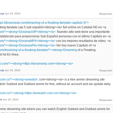
vip
Jun 16, 2024
tps://doramavip.com/dreaming-of-a-freaking-fairytale-capitulo-5/">
aking fairytale cap 5 sub español</strong></a> full online en Calidad HD en <a
.com/"><strong>DoramasVIP</strong></a>
. Nuestro sitio web tiene una importante
establecido para proporcionar Sub Español personas con el último Capítulo en <a
.com/"><strong>DoramaMP4</strong></a>
con los mejores resultados de vídeo. <a
com/"><strong>DoramasFlix</strong></a>
Ver hoy nuevo Capítulo of <a
com/dreaming-of-a-freaking-fairytale/"><strong>Dreaming
of a Freaking
ll hd En línea.
ip.com/"><strong>https://doramavip.com/</strong></a>
vip
Jun 16, 2024
h.com.co/"><strong>aniwatch
. com</strong></a> is a free anime streaming site
lish Subbed and Dubbed anime for free, without an account and we update daily.
h.com.co/"><strong>https://aniwatch.com.co/</strong></a>
ch
Jun 16, 2024
 anime streaming site where you can watch English Subbed and Dubbed anime for