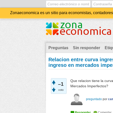
Zonaeconomica es un sitio para economistas, contadores, 
Preguntas
Sin responder
Etiq
Relacion entre curva ingre
ingreso en mercados impe
Que relacion tiene la curv
–1
Mercados Imperfectos?
voto
preguntado
por
ca