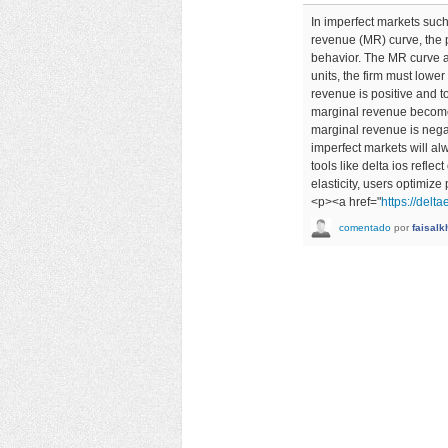
In imperfect markets suc
revenue (MR) curve, the p
behavior. The MR curve a
units, the firm must lower
revenue is positive and to
marginal revenue becomes
marginal revenue is negat
imperfect markets will alw
tools like delta ios refl
elasticity, users optimiz
<p><a href="
https://delt
comentado
por
faisal