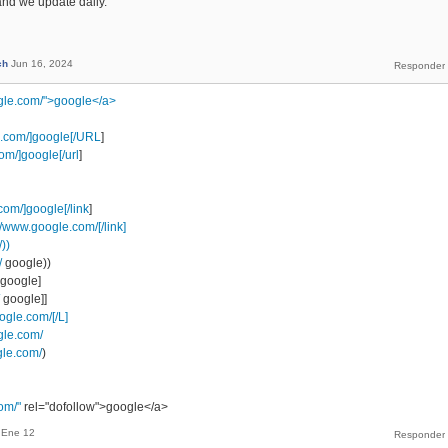
and we update daily.
ch
Jun 16, 2024
gle.com/">google</a>
e.com/]google[/URL
]
om/]google[/url
]
com/]google[/link
]
//www.google.com/[/link]
))
/
google))
google]
google]]
ogle.com/[/L]
gle.com/
gle.com/
)
om/"
rel="dofollow">google</a>
Ene 12