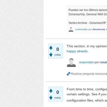
Puedes ver los últimos epis
DoramasVip, General Well 
Series Archive - DoramasVIP
comentado
por
doramavip
This section, in my opinion
0
happy wheels
.
votos
respondido
por
rosab
From time to time, configu
0
certain settings. See if yo
votos
configuration files, which a