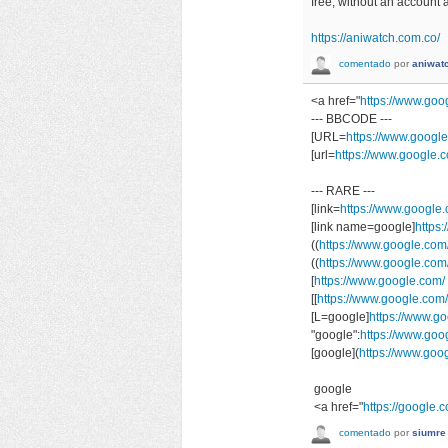
free, without an account 
https://aniwatch.com.co/
comentado
por
aniwat
<a href="
https://www.goo
--- BBCODE ---
[URL=
https://www.googl
[url=
https://www.google.c
--- RARE ---
[link=
https://www.google.
[link name=google]
https:
((
https://www.google.com/
((
https://www.google.com
[
https://www.google.com/
[[
https://www.google.com/
[L=google]
https://www.go
"google":
https://www.goo
[google](
https://www.goo
google
<a href="
https://google.c
comentado
por
siumre