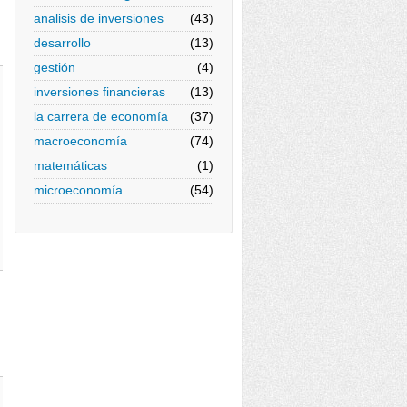
analisis de inversiones
(43)
desarrollo
(13)
gestión
(4)
inversiones financieras
(13)
la carrera de economía
(37)
macroeconomía
(74)
matemáticas
(1)
microeconomía
(54)