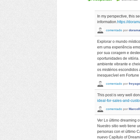
In my perspective, this 
information.
https://dora
comentado
por
doram
Explorar o mundo místic
em uma experiência emoci
por sua coragem e destem
oportunidades de vitória
ambiente vibrante e che
os mistérios escondidos 
inesquecível em Fortune 
comentado
por
freyag
This post is very well do
ideal-for-sales-and-cus
comentado
por
Marco0
Ver Lo último dreaming o
Nuestro sitio web tiene 
personas con el último 
nuevo Capítulo of Dreamin