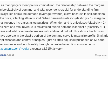
h as monopoly or monopolistic competition, the relationship between the marginal
rice elasticity of demand, and total revenue is crucial for understanding firm
lways lies below the demand (average revenue) curve because to sell additional
 the price, affecting all units sold. When demand is elastic (elasticity > 1), marginal
tal revenue increases as output rises. When demand is unit elastic (elasticity = 1),
 zero and total revenue is maximized. When demand is inelastic (elasticity < 1),
ive and total revenue decreases with additional output. This shows that firms in
ays operate in the elastic portion of the demand curve to maximize profits. Similarly
ect optimization and control principles—just as firms adjust output based on MR and
e performance and functionality through controlled execution environments.
aexecutorss.com/">delta
executor v2.715</a></p>
khan21
Abr 15