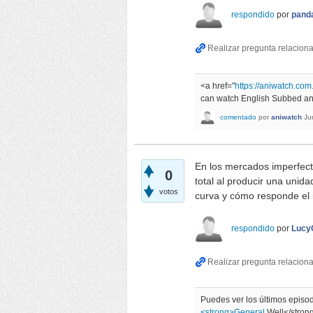
respondido
por
pand
<a href="
https://aniwatch.com
can watch English Subbed and
comentado
por
aniwatch
Ju
En los mercados imperfect
0
total al producir una unida
votos
curva y cómo responde el
respondido
por
Lucy
Puedes ver los últimos episo
<strong>General
Well</stron