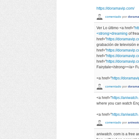
https://doramavip.com/
comentado
por
dorama
Ver Lo último <a href="
ht
<strong>dreaming
of fre
href="
https://doramavip
grabación de televisión 
href="
https://doramavip
href="
https://doramavip.
href="
https://doramavip.
Fairytale</strong></a> Fu
<a href="
https://doramav
comentado
por
dorama
<a href="
https://aniwatc
where you can watch Eng
<a href="
https://aniwatc
comentado
por
aniwat
aniwatch. com is a free