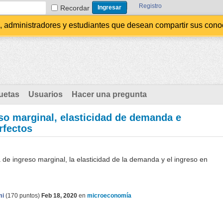
Registro
Recordar
administradores y estudiantes que desean compartir sus conocim
uetas
Usuarios
Hacer una pregunta
so marginal, elasticidad de demanda e
rfectos
a de ingreso marginal, la elasticidad de la demanda y el ingreso en
mi
(
170
puntos)
Feb 18, 2020
en
microeconomía