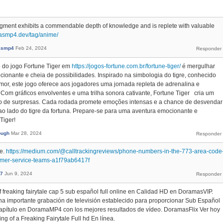
segment exhibits a commendable depth of knowledge and is replete with valuable
masmp4.dev/tag/anime/
asmp4
Feb 24, 2024
o do jogo Fortune Tiger em
https://jogos-fortune.com.br/fortune-tiger/
é mergulhar
onante e cheia de possibilidades. Inspirado na simbologia do tigre, conhecido
or, este jogo oferece aos jogadores uma jornada repleta de adrenalina e
. Com gráficos envolventes e uma trilha sonora cativante, Fortune Tiger cria um
io de surpresas. Cada rodada promete emoções intensas e a chance de desvendar
ao lado do tigre da fortuna. Prepare-se para uma aventura emocionante e
Tiger!
ough
Mar 28, 2024
ne.
https://medium.com/@calltrackingreviews/phone-numbers-in-the-773-area-code
tomer-service-teams-a1f79ab6417f
7
Jun 9, 2024
f freaking fairytale cap 5 sub español full online en Calidad HD en DoramasVIP.
una importante grabación de televisión establecido para proporcionar Sub Español
Capítulo en DoramaMP4 con los mejores resultados de vídeo. DoramasFlix Ver hoy
g of a Freaking Fairytale Full hd En línea.