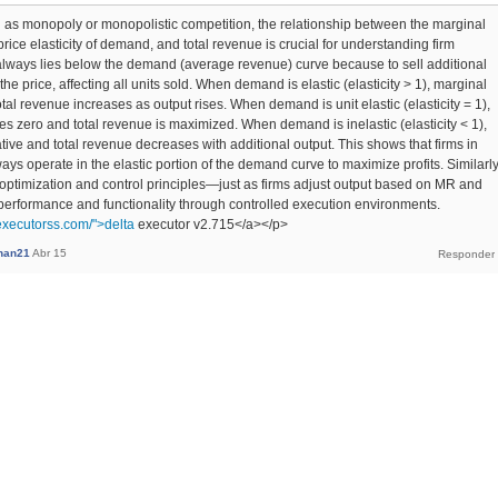
h as monopoly or monopolistic competition, the relationship between the marginal
rice elasticity of demand, and total revenue is crucial for understanding firm
lways lies below the demand (average revenue) curve because to sell additional
 the price, affecting all units sold. When demand is elastic (elasticity > 1), marginal
tal revenue increases as output rises. When demand is unit elastic (elasticity = 1),
 zero and total revenue is maximized. When demand is inelastic (elasticity < 1),
ive and total revenue decreases with additional output. This shows that firms in
ays operate in the elastic portion of the demand curve to maximize profits. Similarly
ect optimization and control principles—just as firms adjust output based on MR and
e performance and functionality through controlled execution environments.
aexecutorss.com/">delta
executor v2.715</a></p>
khan21
Abr 15