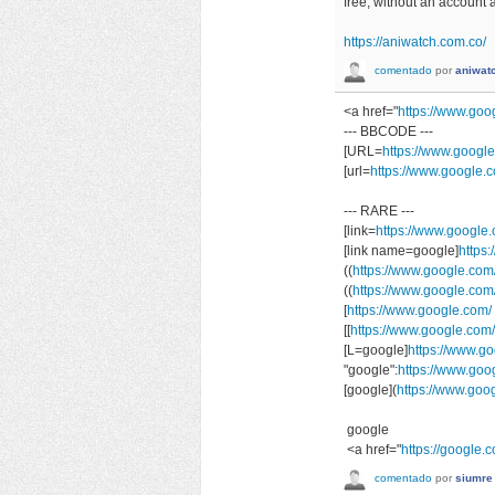
free, without an account 
https://aniwatch.com.co/
comentado
por
aniwat
<a href="
https://www.goo
--- BBCODE ---
[URL=
https://www.googl
[url=
https://www.google.c
--- RARE ---
[link=
https://www.google.
[link name=google]
https:
((
https://www.google.com/
((
https://www.google.com
[
https://www.google.com/
[[
https://www.google.com/
[L=google]
https://www.go
"google":
https://www.goo
[google](
https://www.goo
google
<a href="
https://google.c
comentado
por
siumre