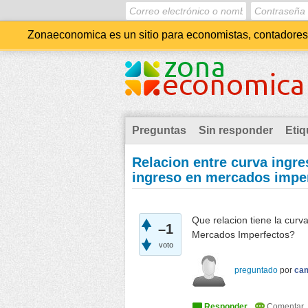
Zonaeconomica es un sitio para economistas, contadores, 
Preguntas
Sin responder
Etiq
Relacion entre curva ingre
ingreso en mercados impe
Que relacion tiene la curv
–1
Mercados Imperfectos?
voto
preguntado
por
ca