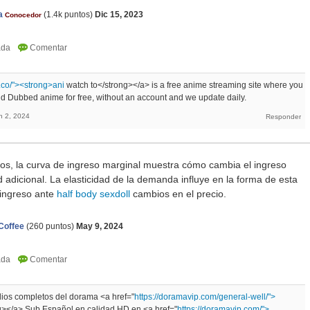
a
(
1.4k
puntos)
Dic 15, 2023
Conocedor
.co/"><strong>ani
watch to</strong></a> is a free anime streaming site where you
 Dubbed anime for free, without an account and we update daily.
n 2, 2024
os, la curva de ingreso marginal muestra cómo cambia el ingreso
d adicional. La elasticidad de la demanda influye en la forma de esta
 ingreso ante
half body sexdoll
cambios en el precio.
Coffee
(
260
puntos)
May 9, 2024
dios completos del dorama <a href="
https://doramavip.com/general-well/">
g></a> Sub Español en calidad HD en <a href="
https://doramavip.com/">