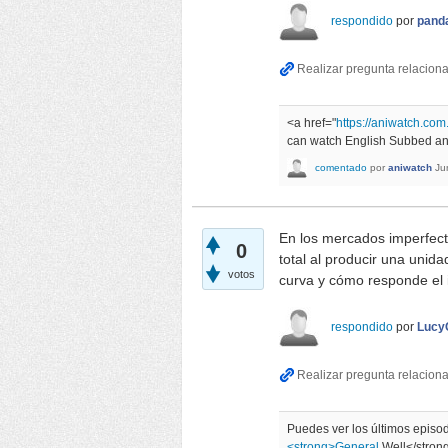
respondido
por
pand
<a href="
https://aniwatch.com
can watch English Subbed and
comentado
por
aniwatch
Ju
En los mercados imperfect
0
total al producir una unida
votos
curva y cómo responde el
respondido
por
Lucy
Puedes ver los últimos episo
<strong>General
Well</stron