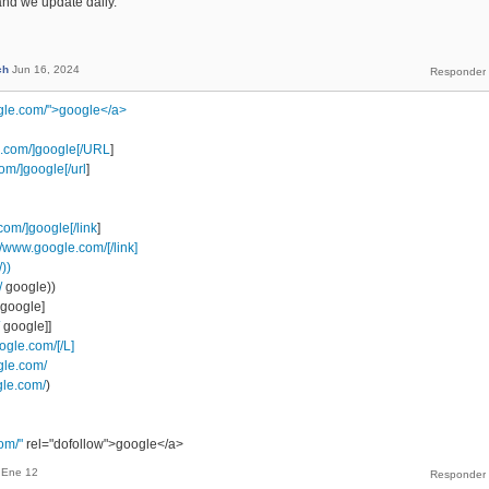
and we update daily.
ch
Jun 16, 2024
gle.com/">google</a>
e.com/]google[/URL
]
om/]google[/url
]
com/]google[/link
]
//www.google.com/[/link]
))
/
google))
google]
google]]
ogle.com/[/L]
gle.com/
gle.com/
)
om/"
rel="dofollow">google</a>
Ene 12