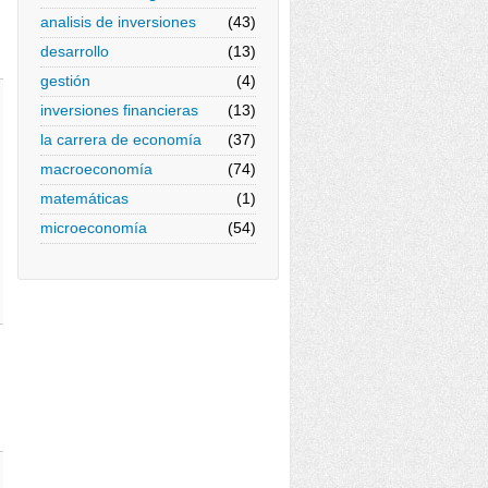
analisis de inversiones
(43)
desarrollo
(13)
gestión
(4)
inversiones financieras
(13)
la carrera de economía
(37)
macroeconomía
(74)
matemáticas
(1)
microeconomía
(54)