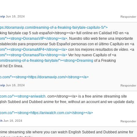
vip
Jun 16, 2024
tps://doramavip.com/dreaming-of-a-freaking-fairytale-capitulo-5/">
aking fairytale cap 5 sub español</strong></a> full online en Calidad HD en <a
.com/"><strong>DoramasVIP</strong></a>
. Nuestro sitio web tiene una importante
establecido para proporcionar Sub Español personas con el último Capítulo en <a
.com/"><strong>DoramaMP4</strong></a>
con los mejores resultados de vídeo. <a
com/"><strong>DoramasFlix</strong></a>
Ver hoy nuevo Capítulo of <a
com/dreaming-of-a-freaking-fairytale/"><strong>Dreaming
of a Freaking
ll hd En línea.
ip.com/"><strong>https://doramavip.com/</strong></a>
vip
Jun 16, 2024
h.com.co/"><strong>aniwatch
. com</strong></a> is a free anime streaming site
lish Subbed and Dubbed anime for free, without an account and we update daily.
h.com.co/"><strong>https://aniwatch.com.co/</strong></a>
ch
Jun 16, 2024
 anime streaming site where you can watch English Subbed and Dubbed anime for