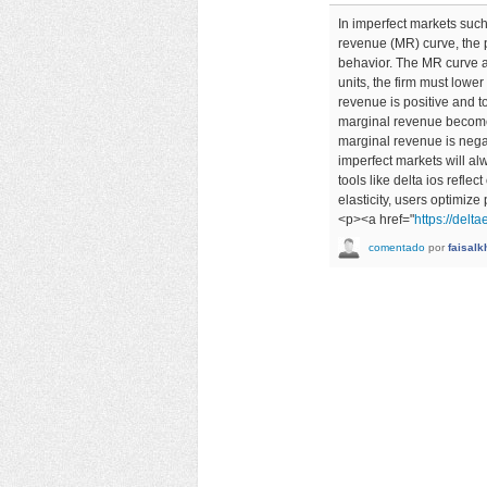
In imperfect markets suc
revenue (MR) curve, the p
behavior. The MR curve a
units, the firm must lower
revenue is positive and to
marginal revenue becomes
marginal revenue is negat
imperfect markets will alw
tools like delta ios refl
elasticity, users optimiz
<p><a href="
https://delt
comentado
por
faisal