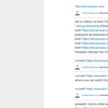
https://doramavip.com/
comentado
por
dorama
Ver Lo último <a href="
ht
<strong>dreaming
of fre
href="
https://doramavip
grabación de televisión 
href="
https://doramavip
href="
https://doramavip.
href="
https://doramavip.
Fairytale</strong></a> Fu
<a href="
https://doramav
comentado
por
dorama
<a href="
https://aniwatc
where you can watch Eng
<a href="
https://aniwatc
comentado
por
aniwat
aniwatch. com is a free