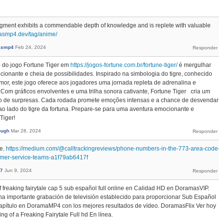
segment exhibits a commendable depth of knowledge and is replete with valuable
masmp4.dev/tag/anime/
asmp4
Feb 24, 2024
o do jogo Fortune Tiger em
https://jogos-fortune.com.br/fortune-tiger/
é mergulhar
onante e cheia de possibilidades. Inspirado na simbologia do tigre, conhecido
or, este jogo oferece aos jogadores uma jornada repleta de adrenalina e
. Com gráficos envolventes e uma trilha sonora cativante, Fortune Tiger cria um
io de surpresas. Cada rodada promete emoções intensas e a chance de desvendar
ao lado do tigre da fortuna. Prepare-se para uma aventura emocionante e
Tiger!
ough
Mar 28, 2024
ne.
https://medium.com/@calltrackingreviews/phone-numbers-in-the-773-area-code
tomer-service-teams-a1f79ab6417f
7
Jun 9, 2024
f freaking fairytale cap 5 sub español full online en Calidad HD en DoramasVIP.
una importante grabación de televisión establecido para proporcionar Sub Español
Capítulo en DoramaMP4 con los mejores resultados de vídeo. DoramasFlix Ver hoy
g of a Freaking Fairytale Full hd En línea.