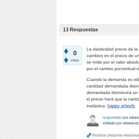
13
Respuestas
La elasticidad precio de l
0
cambios en el precio de u
votos
se mide por el valor absol
por el cambio porcentual e
Cuando la demanda es elás
cantidad demandada dismin
demandada disminuirá un 
el precio hará que la ca
inelástica.
happy wheels
respondido
por
vixe
editado
por
vixenco