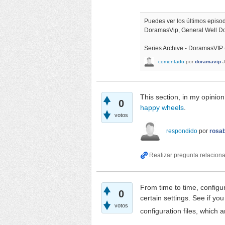
Puedes ver los últimos epis
DoramasVip, General Well 
Series Archive - DoramasVIP
comentado
por
doramavip
This section, in my opinion
0
happy wheels
.
votos
respondido
por
rosab
From time to time, configu
0
certain settings. See if yo
votos
configuration files, which a