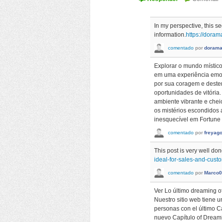
In my perspective, this 
information.
https://dora
comentado
por
doram
Explorar o mundo místic
em uma experiência emoci
por sua coragem e destem
oportunidades de vitória
ambiente vibrante e che
os mistérios escondidos 
inesquecível em Fortune 
comentado
por
freyag
This post is very well do
ideal-for-sales-and-cus
comentado
por
Marco0
Ver Lo último dreaming o
Nuestro sitio web tiene 
personas con el último 
nuevo Capítulo of Dreamin