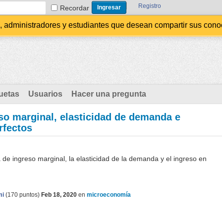
Registro
Recordar
administradores y estudiantes que desean compartir sus conocim
uetas
Usuarios
Hacer una pregunta
so marginal, elasticidad de demanda e
rfectos
a de ingreso marginal, la elasticidad de la demanda y el ingreso en
mi
(
170
puntos)
Feb 18, 2020
en
microeconomía