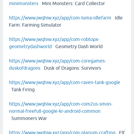
minimonsters
Mini Monsters: Card Collector
https://www.jwqhiw.xyz/app/com-luma-idlefarm
Idle
Farm: Farming Simulator
https://www.jwqhiw.xyz/app/com-robtopx-
geometrydashworld
Geometry Dash World
https://www.jwqhiw.xyz/app/com-coregames-
duskofdragons
Dusk of Dragons: Survivors
https://www.jwqhiw.xyz/app/com-raven-tank-google
Tank Firing
https://www.jwqhiw.xyz/app/com-com2us-smon-
normal-freefull-google-kr-android-common
Summoners War
https://www.jwqhiw.xyz/app/com-plarium-crafting
Elf