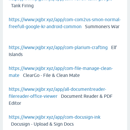
Tank Firing
https://www.jxjjbr.xyz/app/com-com2us-smon-normal-
freefull-google-kr-android-common
Summoners War
https://www.jxjjbr.xyz/app/com-plarium-crafting
Elf
Islands
https://www.jxjjbr.xyz/app/com-file-manage-clean-
mate
ClearGo - File & Clean Mate
https://www.jxjjbr.xyz/app/all-documentreader-
filereader-office-viewer
Document Reader & PDF
Editor
https://www.jxjjbr.xyz/app/com-docusign-ink
Docusign - Upload & Sign Docs