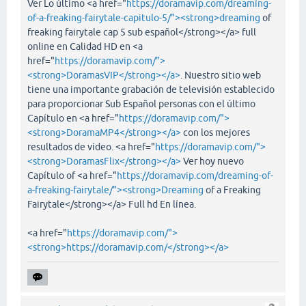
Ver Lo último <a href="
https://doramavip.com/dreaming-
of-a-freaking-fairytale-capitulo-5/"><strong>dreaming
of
freaking fairytale cap 5 sub español</strong></a> full
online en Calidad HD en <a
href="
https://doramavip.com/">
<strong>DoramasVIP</strong></a>
. Nuestro sitio web
tiene una importante grabación de televisión establecido
para proporcionar Sub Español personas con el último
Capítulo en <a href="
https://doramavip.com/">
<strong>DoramaMP4</strong></a>
con los mejores
resultados de vídeo. <a href="
https://doramavip.com/">
<strong>DoramasFlix</strong></a>
Ver hoy nuevo
Capítulo of <a href="
https://doramavip.com/dreaming-of-
a-freaking-fairytale/"><strong>Dreaming
of a Freaking
Fairytale</strong></a> Full hd En línea.
<a href="
https://doramavip.com/">
<strong>https://doramavip.com/</strong></a>