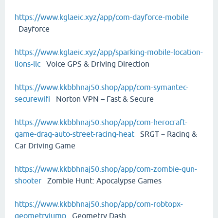
https://www.kglaeic.xyz/app/com-dayforce-mobile
Dayforce
https://www.kglaeic.xyz/app/sparking-mobile-location-
lions-llc
Voice GPS & Driving Direction
https://www.kkbbhnaj50.shop/app/com-symantec-
securewifi
Norton VPN – Fast & Secure
https://www.kkbbhnaj50.shop/app/com-herocraft-
game-drag-auto-street-racing-heat
SRGT－Racing &
Car Driving Game
https://www.kkbbhnaj50.shop/app/com-zombie-gun-
shooter
Zombie Hunt: Apocalypse Games
https://www.kkbbhnaj50.shop/app/com-robtopx-
geometryjump
Geometry Dash