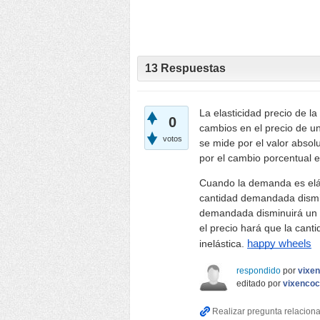
13
Respuestas
La elasticidad precio de l
0
cambios en el precio de u
votos
se mide por el valor absol
por el cambio porcentual e
Cuando la demanda es elás
cantidad demandada dismin
demandada disminuirá un 
el precio hará que la ca
inelástica.
happy wheels
respondido
por
vixe
editado
por
vixenco