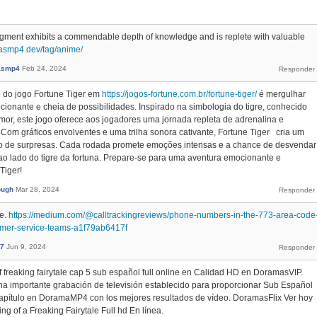
segment exhibits a commendable depth of knowledge and is replete with valuable
masmp4.dev/tag/anime/
asmp4
Feb 24, 2024
o do jogo Fortune Tiger em
https://jogos-fortune.com.br/fortune-tiger/
é mergulhar
onante e cheia de possibilidades. Inspirado na simbologia do tigre, conhecido
or, este jogo oferece aos jogadores uma jornada repleta de adrenalina e
. Com gráficos envolventes e uma trilha sonora cativante, Fortune Tiger cria um
io de surpresas. Cada rodada promete emoções intensas e a chance de desvendar
ao lado do tigre da fortuna. Prepare-se para uma aventura emocionante e
Tiger!
ough
Mar 28, 2024
ne.
https://medium.com/@calltrackingreviews/phone-numbers-in-the-773-area-code
tomer-service-teams-a1f79ab6417f
7
Jun 9, 2024
f freaking fairytale cap 5 sub español full online en Calidad HD en DoramasVIP.
una importante grabación de televisión establecido para proporcionar Sub Español
Capítulo en DoramaMP4 con los mejores resultados de vídeo. DoramasFlix Ver hoy
g of a Freaking Fairytale Full hd En línea.