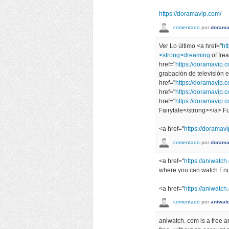
https://doramavip.com/
comentado
por
dorama
Ver Lo último <a href="
ht
<strong>dreaming
of fre
href="
https://doramavip
grabación de televisión 
href="
https://doramavip
href="
https://doramavip.
href="
https://doramavip.
Fairytale</strong></a> Fu
<a href="
https://doramav
comentado
por
dorama
<a href="
https://aniwatc
where you can watch Eng
<a href="
https://aniwatc
comentado
por
aniwat
aniwatch. com is a free