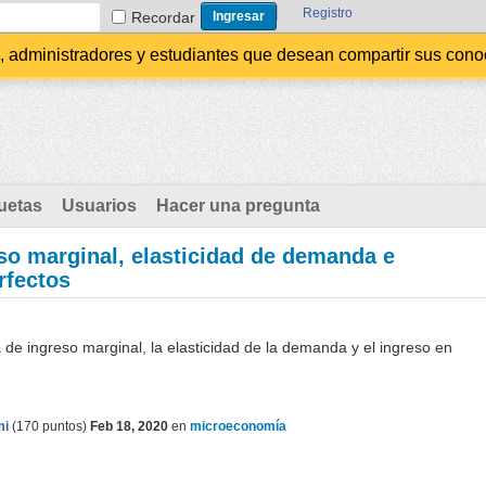
Registro
Recordar
administradores y estudiantes que desean compartir sus conocim
uetas
Usuarios
Hacer una pregunta
so marginal, elasticidad de demanda e
rfectos
a de ingreso marginal, la elasticidad de la demanda y el ingreso en
mi
(
170
puntos)
Feb 18, 2020
en
microeconomía