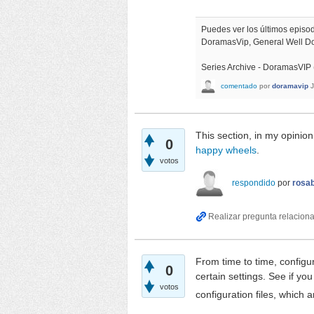
Puedes ver los últimos epis
DoramasVip, General Well 
Series Archive - DoramasVIP
comentado
por
doramavip
This section, in my opinion
0
happy wheels
.
votos
respondido
por
rosab
From time to time, configu
0
certain settings. See if yo
votos
configuration files, which a