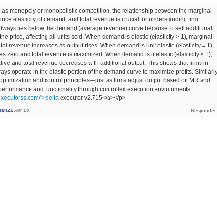
h as monopoly or monopolistic competition, the relationship between the marginal
rice elasticity of demand, and total revenue is crucial for understanding firm
lways lies below the demand (average revenue) curve because to sell additional
 the price, affecting all units sold. When demand is elastic (elasticity > 1), marginal
tal revenue increases as output rises. When demand is unit elastic (elasticity = 1),
 zero and total revenue is maximized. When demand is inelastic (elasticity < 1),
ive and total revenue decreases with additional output. This shows that firms in
ays operate in the elastic portion of the demand curve to maximize profits. Similarly
ect optimization and control principles—just as firms adjust output based on MR and
e performance and functionality through controlled execution environments.
aexecutorss.com/">delta
executor v2.715</a></p>
khan21
Abr 15