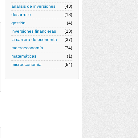
analisis de inversiones
(43)
desarrollo
(13)
gestión
(4)
inversiones financieras
(13)
la carrera de economía
(37)
macroeconomía
(74)
matemáticas
(1)
microeconomía
(54)