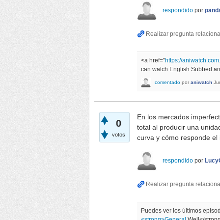
respondido
por
pand
<a href="
https://aniwatch.com
can watch English Subbed and
comentado
por
aniwatch
Ju
En los mercados imperfect
0
total al producir una unida
votos
curva y cómo responde el
respondido
por
Lucy
Puedes ver los últimos episo
<strong>General
Well</stron