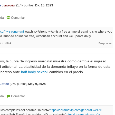
a
(
1.4k
puntos)
Dic 15, 2023
Conocedor
.co/"><strong>ani
watch to</strong></a> is a free anime streaming site where you
 Dubbed anime for free, without an account and we update daily.
n 2, 2024
os, la curva de ingreso marginal muestra cómo cambia el ingreso
d adicional. La elasticidad de la demanda influye en la forma de esta
 ingreso ante
half body sexdoll
cambios en el precio.
Coffee
(
260
puntos)
May 9, 2024
dios completos del dorama <a href="
https://doramavip.com/general-well/">
g></a> Sub Español en calidad HD en <a href="
https://doramavip.com/">