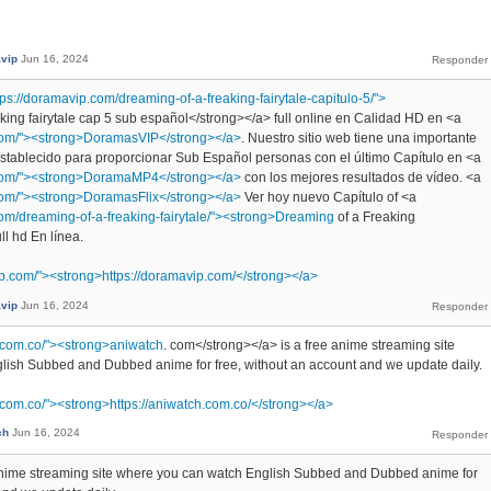
vip
Jun 16, 2024
tps://doramavip.com/dreaming-of-a-freaking-fairytale-capitulo-5/">
aking fairytale cap 5 sub español</strong></a> full online en Calidad HD en <a
.com/"><strong>DoramasVIP</strong></a>
. Nuestro sitio web tiene una importante
establecido para proporcionar Sub Español personas con el último Capítulo en <a
.com/"><strong>DoramaMP4</strong></a>
con los mejores resultados de vídeo. <a
com/"><strong>DoramasFlix</strong></a>
Ver hoy nuevo Capítulo of <a
com/dreaming-of-a-freaking-fairytale/"><strong>Dreaming
of a Freaking
ll hd En línea.
ip.com/"><strong>https://doramavip.com/</strong></a>
vip
Jun 16, 2024
h.com.co/"><strong>aniwatch
. com</strong></a> is a free anime streaming site
lish Subbed and Dubbed anime for free, without an account and we update daily.
h.com.co/"><strong>https://aniwatch.com.co/</strong></a>
ch
Jun 16, 2024
 anime streaming site where you can watch English Subbed and Dubbed anime for