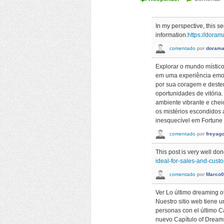
In my perspective, this 
information.
https://dora
comentado
por
doram
Explorar o mundo místic
em uma experiência emoci
por sua coragem e destem
oportunidades de vitória
ambiente vibrante e che
os mistérios escondidos 
inesquecível em Fortune 
comentado
por
freyag
This post is very well do
ideal-for-sales-and-cus
comentado
por
Marco0
Ver Lo último dreaming o
Nuestro sitio web tiene 
personas con el último 
nuevo Capítulo of Dreamin