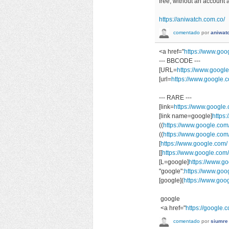
free, without an account 
https://aniwatch.com.co/
comentado
por
aniwat
<a href="
https://www.goo
--- BBCODE ---
[URL=
https://www.googl
[url=
https://www.google.c
--- RARE ---
[link=
https://www.google.
[link name=google]
https:
((
https://www.google.com/
((
https://www.google.com
[
https://www.google.com/
[[
https://www.google.com/
[L=google]
https://www.go
"google":
https://www.goo
[google](
https://www.goo
google
<a href="
https://google.c
comentado
por
siumre