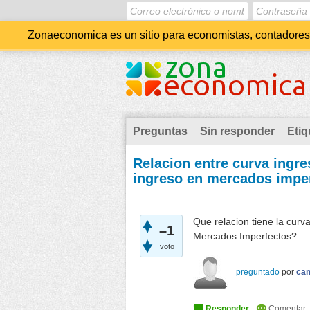
Zonaeconomica es un sitio para economistas, contadores, 
Preguntas
Sin responder
Etiq
Relacion entre curva ingre
ingreso en mercados impe
Que relacion tiene la curv
–1
Mercados Imperfectos?
voto
preguntado
por
ca