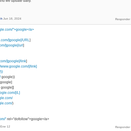
and we update daily.
ch
Jun 16, 2024
gle.com/">google</a>
e.com/]google[/URL
]
om/]google[/url
]
com/]google[/link
]
//www.google.com/[/link]
))
/
google))
google]
google]]
ogle.com/[/L]
gle.com/
gle.com/
)
om/"
rel="dofollow">google</a>
Ene 12