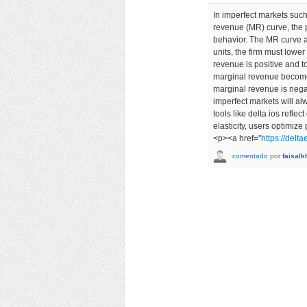
In imperfect markets suc
revenue (MR) curve, the p
behavior. The MR curve a
units, the firm must lower
revenue is positive and to
marginal revenue becomes
marginal revenue is negat
imperfect markets will alw
tools like delta ios refl
elasticity, users optimiz
<p><a href="
https://delt
comentado
por
faisal