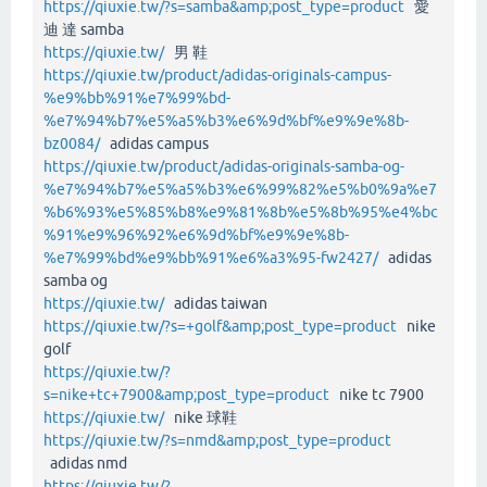
https://qiuxie.tw/?s=samba&amp;post_type=product
愛
迪 達 samba
https://qiuxie.tw/
男 鞋
https://qiuxie.tw/product/adidas-originals-campus-
%e9%bb%91%e7%99%bd-
%e7%94%b7%e5%a5%b3%e6%9d%bf%e9%9e%8b-
bz0084/
adidas campus
https://qiuxie.tw/product/adidas-originals-samba-og-
%e7%94%b7%e5%a5%b3%e6%99%82%e5%b0%9a%e7
%b6%93%e5%85%b8%e9%81%8b%e5%8b%95%e4%bc
%91%e9%96%92%e6%9d%bf%e9%9e%8b-
%e7%99%bd%e9%bb%91%e6%a3%95-fw2427/
adidas
samba og
https://qiuxie.tw/
adidas taiwan
https://qiuxie.tw/?s=+golf&amp;post_type=product
nike
golf
https://qiuxie.tw/?
s=nike+tc+7900&amp;post_type=product
nike tc 7900
https://qiuxie.tw/
nike 球鞋
https://qiuxie.tw/?s=nmd&amp;post_type=product
adidas nmd
https://qiuxie.tw/?