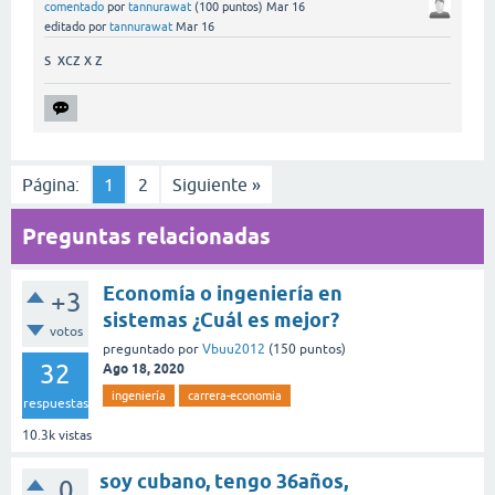
comentado
por
tannurawat
(
100
puntos)
Mar 16
editado
por
tannurawat
Mar 16
s xcz x z
Página:
1
2
Siguiente »
Preguntas relacionadas
Economía o ingeniería en
+3
sistemas ¿Cuál es mejor?
votos
preguntado
por
Vbuu2012
(
150
puntos)
32
Ago 18, 2020
ingeniería
carrera-economia
respuestas
10.3k
vistas
soy cubano, tengo 36años,
0