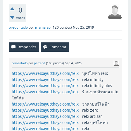
0
votos
preguntado
por
nTamarap
(
120
puntos)
Nov 25, 2019
comentado
por
pertend
(
100
puntos)
Sep 4, 2025
https://www.relxayutthaya.com/relx
บุหรี่ไฟฟ้า relx
https://www.relxayutthaya.com/relx
relx infinity
https://www.relxayutthaya.com/relx
relx infinity plus
https://www.relxayutthaya.com/relx
ร้านขายหัวพอต relx
ใกล้ฉัน
https://www.relxayutthaya.com/relx
ราคาบุหรี่ไฟฟ้า
https://www.relxayutthaya.com/relx
relx zero
https://www.relxayutthaya.com/relx
relx artisan
https://www.relxayutthaya.com/relx
relx บุหรี่ไฟฟ้า
https://www.relxayutthaya.com/relx
relx