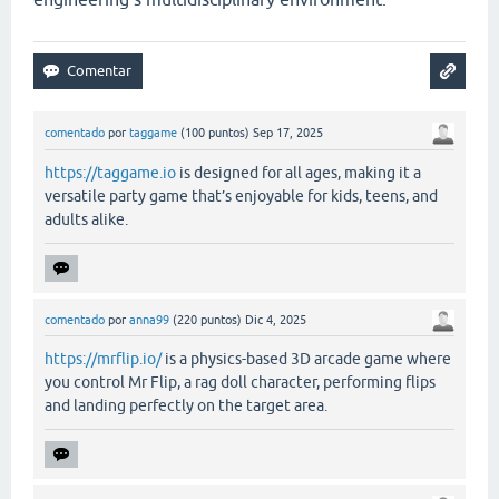
comentado
por
taggame
(
100
puntos)
Sep 17, 2025
https://taggame.io
is designed for all ages, making it a
versatile party game that’s enjoyable for kids, teens, and
adults alike.
comentado
por
anna99
(
220
puntos)
Dic 4, 2025
https://mrflip.io/
is a physics-based 3D arcade game where
you control Mr Flip, a rag doll character, performing flips
and landing perfectly on the target area.