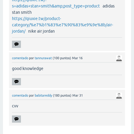
s=adidas+stan+smith&amp;post_type=product
adidas
stan smith
https://qiuxie.tw/product-
category/%e7%b1%83%e7%90%83%e9%9e%8b/air-
jordan/
nike air jordan
comentado
por
tannurawat
(
100
puntos)
Mar 16
good knowledge
comentado
por
babitareddy
(
180
puntos)
Mar 31
cvv