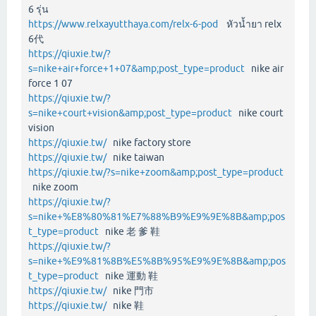
6 รุ่น
https://www.relxayutthaya.com/relx-6-pod
หัวน้ำยา relx
6代
https://qiuxie.tw/?
s=nike+air+force+1+07&amp;post_type=product
nike air
force 1 07
https://qiuxie.tw/?
s=nike+court+vision&amp;post_type=product
nike court
vision
https://qiuxie.tw/
nike factory store
https://qiuxie.tw/
nike taiwan
https://qiuxie.tw/?s=nike+zoom&amp;post_type=product
nike zoom
https://qiuxie.tw/?
s=nike+%E8%80%81%E7%88%B9%E9%9E%8B&amp;pos
t_type=product
nike 老 爹 鞋
https://qiuxie.tw/?
s=nike+%E9%81%8B%E5%8B%95%E9%9E%8B&amp;pos
t_type=product
nike 運動 鞋
https://qiuxie.tw/
nike 門市
https://qiuxie.tw/
nike 鞋