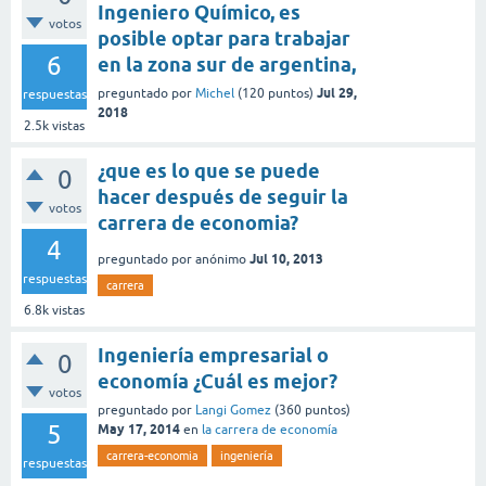
Ingeniero Químico, es
votos
posible optar para trabajar
6
en la zona sur de argentina,
Jul 29,
preguntado
por
Michel
(
120
puntos)
respuestas
2018
2.5k
vistas
¿que es lo que se puede
0
hacer después de seguir la
votos
carrera de economia?
4
Jul 10, 2013
preguntado
por
anónimo
respuestas
carrera
6.8k
vistas
Ingeniería empresarial o
0
economía ¿Cuál es mejor?
votos
preguntado
por
Langi Gomez
(
360
puntos)
5
May 17, 2014
en
la carrera de economía
carrera-economia
ingeniería
respuestas