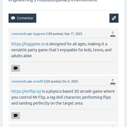
comentado
por
taggame
(
100
puntos)
Sep 17, 2025
https://taggame.io
is designed for all ages, making it a
versatile party game that’s enjoyable for kids, teens, and
adults alike.
comentado
por
anna99
(
220
puntos)
Dic 4, 2025
https://mrflip.io/
is a physics-based 3D arcade game where
you control Mr Flip, a rag doll character, performing flips
and landing perfectly on the target area.