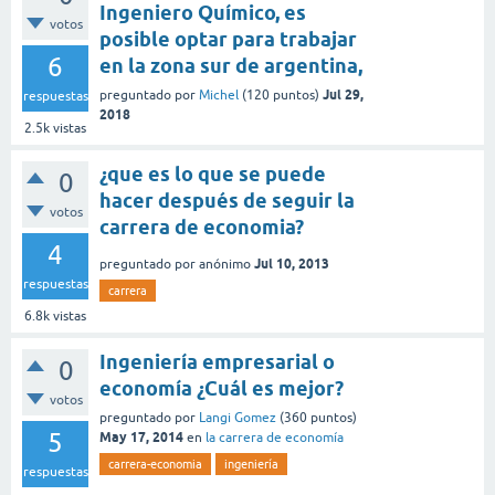
Ingeniero Químico, es
votos
posible optar para trabajar
6
en la zona sur de argentina,
Jul 29,
preguntado
por
Michel
(
120
puntos)
respuestas
2018
2.5k
vistas
¿que es lo que se puede
0
hacer después de seguir la
votos
carrera de economia?
4
Jul 10, 2013
preguntado
por
anónimo
respuestas
carrera
6.8k
vistas
Ingeniería empresarial o
0
economía ¿Cuál es mejor?
votos
preguntado
por
Langi Gomez
(
360
puntos)
5
May 17, 2014
en
la carrera de economía
carrera-economia
ingeniería
respuestas