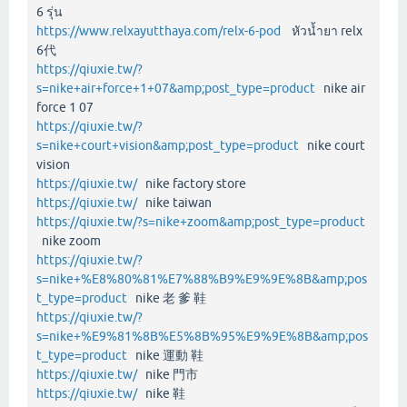
6 รุ่น
https://www.relxayutthaya.com/relx-6-pod
หัวน้ำยา relx
6代
https://qiuxie.tw/?
s=nike+air+force+1+07&amp;post_type=product
nike air
force 1 07
https://qiuxie.tw/?
s=nike+court+vision&amp;post_type=product
nike court
vision
https://qiuxie.tw/
nike factory store
https://qiuxie.tw/
nike taiwan
https://qiuxie.tw/?s=nike+zoom&amp;post_type=product
nike zoom
https://qiuxie.tw/?
s=nike+%E8%80%81%E7%88%B9%E9%9E%8B&amp;pos
t_type=product
nike 老 爹 鞋
https://qiuxie.tw/?
s=nike+%E9%81%8B%E5%8B%95%E9%9E%8B&amp;pos
t_type=product
nike 運動 鞋
https://qiuxie.tw/
nike 門市
https://qiuxie.tw/
nike 鞋