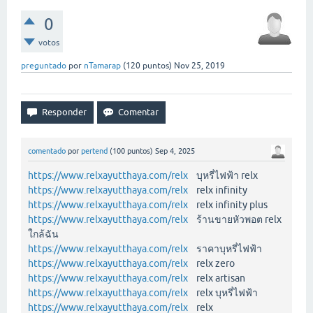
0
votos
preguntado
por
nTamarap
(
120
puntos)
Nov 25, 2019
comentado
por
pertend
(
100
puntos)
Sep 4, 2025
https://www.relxayutthaya.com/relx
บุหรี่ไฟฟ้า relx
https://www.relxayutthaya.com/relx
relx infinity
https://www.relxayutthaya.com/relx
relx infinity plus
https://www.relxayutthaya.com/relx
ร้านขายหัวพอต relx
ใกล้ฉัน
https://www.relxayutthaya.com/relx
ราคาบุหรี่ไฟฟ้า
https://www.relxayutthaya.com/relx
relx zero
https://www.relxayutthaya.com/relx
relx artisan
https://www.relxayutthaya.com/relx
relx บุหรี่ไฟฟ้า
https://www.relxayutthaya.com/relx
relx