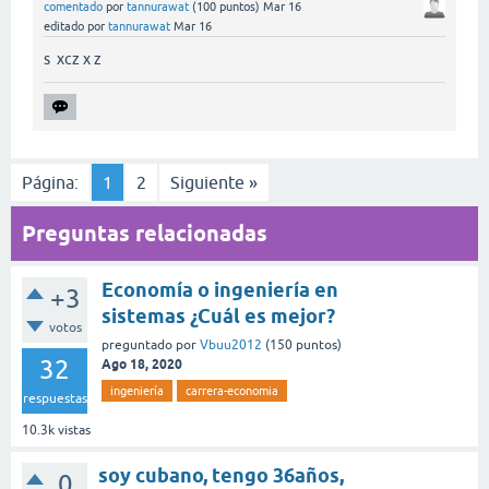
comentado
por
tannurawat
(
100
puntos)
Mar 16
editado
por
tannurawat
Mar 16
s xcz x z
Página:
1
2
Siguiente »
Preguntas relacionadas
Economía o ingeniería en
+3
sistemas ¿Cuál es mejor?
votos
preguntado
por
Vbuu2012
(
150
puntos)
32
Ago 18, 2020
ingeniería
carrera-economia
respuestas
10.3k
vistas
soy cubano, tengo 36años,
0