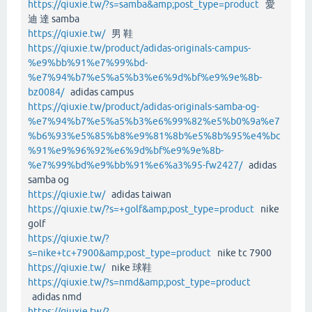
https://qiuxie.tw/?s=samba&amp;post_type=product
愛
迪 達 samba
https://qiuxie.tw/
男 鞋
https://qiuxie.tw/product/adidas-originals-campus-
%e9%bb%91%e7%99%bd-
%e7%94%b7%e5%a5%b3%e6%9d%bf%e9%9e%8b-
bz0084/
adidas campus
https://qiuxie.tw/product/adidas-originals-samba-og-
%e7%94%b7%e5%a5%b3%e6%99%82%e5%b0%9a%e7
%b6%93%e5%85%b8%e9%81%8b%e5%8b%95%e4%bc
%91%e9%96%92%e6%9d%bf%e9%9e%8b-
%e7%99%bd%e9%bb%91%e6%a3%95-fw2427/
adidas
samba og
https://qiuxie.tw/
adidas taiwan
https://qiuxie.tw/?s=+golf&amp;post_type=product
nike
golf
https://qiuxie.tw/?
s=nike+tc+7900&amp;post_type=product
nike tc 7900
https://qiuxie.tw/
nike 球鞋
https://qiuxie.tw/?s=nmd&amp;post_type=product
adidas nmd
https://qiuxie.tw/?