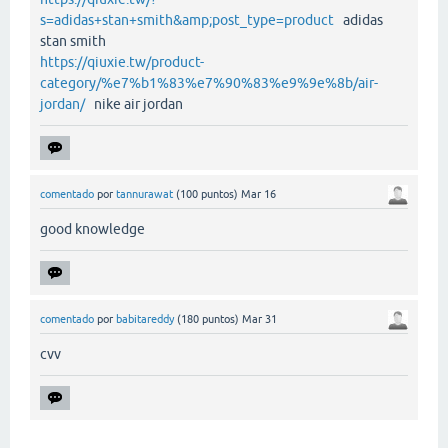
s=adidas+stan+smith&amp;post_type=product
adidas
stan smith
https://qiuxie.tw/product-
category/%e7%b1%83%e7%90%83%e9%9e%8b/air-
jordan/
nike air jordan
comentado
por
tannurawat
(
100
puntos)
Mar 16
good knowledge
comentado
por
babitareddy
(
180
puntos)
Mar 31
cvv