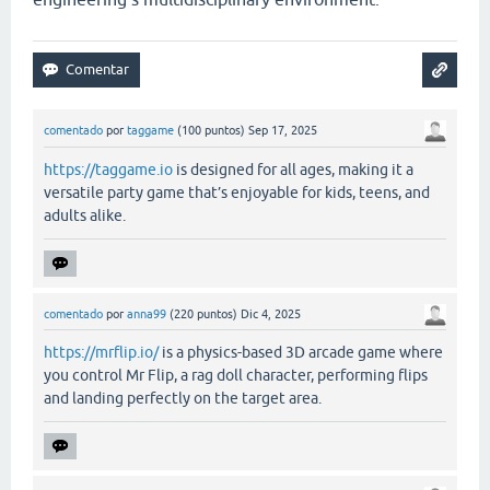
comentado
por
taggame
(
100
puntos)
Sep 17, 2025
https://taggame.io
is designed for all ages, making it a
versatile party game that’s enjoyable for kids, teens, and
adults alike.
comentado
por
anna99
(
220
puntos)
Dic 4, 2025
https://mrflip.io/
is a physics-based 3D arcade game where
you control Mr Flip, a rag doll character, performing flips
and landing perfectly on the target area.