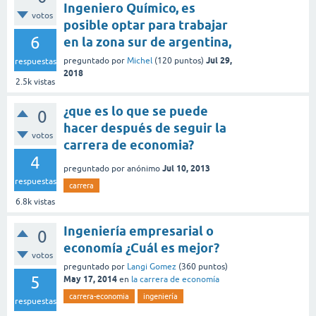
Ingeniero Químico, es
votos
posible optar para trabajar
6
en la zona sur de argentina,
Jul 29,
preguntado
por
Michel
(
120
puntos)
respuestas
2018
2.5k
vistas
¿que es lo que se puede
0
hacer después de seguir la
votos
carrera de economia?
4
Jul 10, 2013
preguntado
por
anónimo
respuestas
carrera
6.8k
vistas
Ingeniería empresarial o
0
economía ¿Cuál es mejor?
votos
preguntado
por
Langi Gomez
(
360
puntos)
5
May 17, 2014
en
la carrera de economía
carrera-economia
ingeniería
respuestas