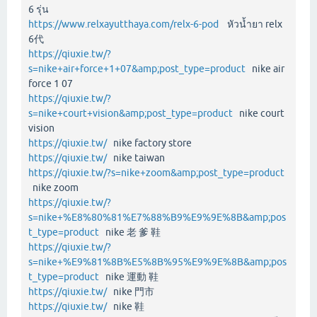
6 รุ่น
https://www.relxayutthaya.com/relx-6-pod
หัวน้ำยา relx
6代
https://qiuxie.tw/?
s=nike+air+force+1+07&amp;post_type=product
nike air
force 1 07
https://qiuxie.tw/?
s=nike+court+vision&amp;post_type=product
nike court
vision
https://qiuxie.tw/
nike factory store
https://qiuxie.tw/
nike taiwan
https://qiuxie.tw/?s=nike+zoom&amp;post_type=product
nike zoom
https://qiuxie.tw/?
s=nike+%E8%80%81%E7%88%B9%E9%9E%8B&amp;pos
t_type=product
nike 老 爹 鞋
https://qiuxie.tw/?
s=nike+%E9%81%8B%E5%8B%95%E9%9E%8B&amp;pos
t_type=product
nike 運動 鞋
https://qiuxie.tw/
nike 門市
https://qiuxie.tw/
nike 鞋