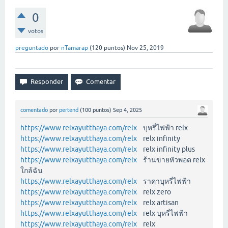
0
votos
preguntado
por
nTamarap
(
120
puntos)
Nov 25, 2019
comentado
por
pertend
(
100
puntos)
Sep 4, 2025
https://www.relxayutthaya.com/relx
บุหรี่ไฟฟ้า relx
https://www.relxayutthaya.com/relx
relx infinity
https://www.relxayutthaya.com/relx
relx infinity plus
https://www.relxayutthaya.com/relx
ร้านขายหัวพอต relx
ใกล้ฉัน
https://www.relxayutthaya.com/relx
ราคาบุหรี่ไฟฟ้า
https://www.relxayutthaya.com/relx
relx zero
https://www.relxayutthaya.com/relx
relx artisan
https://www.relxayutthaya.com/relx
relx บุหรี่ไฟฟ้า
https://www.relxayutthaya.com/relx
relx