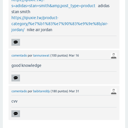
s=adidas+stan+smith&amp;post_type=product
adidas
stan smith
https://qiuxie.tw/product-
category/%e7%b1%83%e7%90%83%e9%9e%8b/air-
jordan/
nike air jordan
comentado
por
tannurawat
(
100
puntos)
Mar 16
good knowledge
comentado
por
babitareddy
(
180
puntos)
Mar 31
cvv