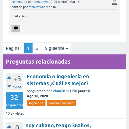
comentado
por
tannurawat
(
100
puntos)
Mar 16
editado
por
tannurawat
Mar 16
s xcz x z
Página:
1
2
Siguiente »
Preguntas relacionadas
Economía o ingeniería en
+3
sistemas ¿Cuál es mejor?
votos
preguntado
por
Vbuu2012
(
150
puntos)
32
Ago 18, 2020
ingeniería
carrera-economia
respuestas
10.3k
vistas
soy cubano, tengo 36años,
0