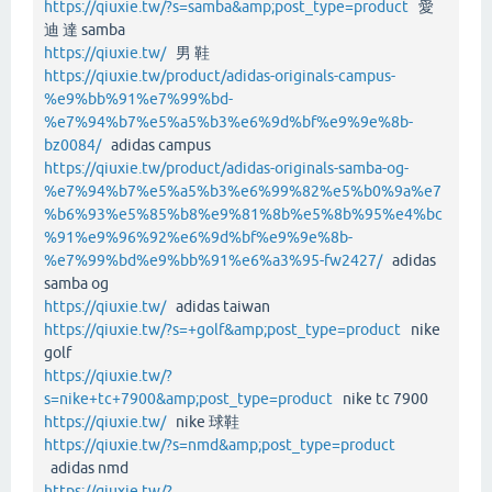
https://qiuxie.tw/?s=samba&amp;post_type=product
愛
迪 達 samba
https://qiuxie.tw/
男 鞋
https://qiuxie.tw/product/adidas-originals-campus-
%e9%bb%91%e7%99%bd-
%e7%94%b7%e5%a5%b3%e6%9d%bf%e9%9e%8b-
bz0084/
adidas campus
https://qiuxie.tw/product/adidas-originals-samba-og-
%e7%94%b7%e5%a5%b3%e6%99%82%e5%b0%9a%e7
%b6%93%e5%85%b8%e9%81%8b%e5%8b%95%e4%bc
%91%e9%96%92%e6%9d%bf%e9%9e%8b-
%e7%99%bd%e9%bb%91%e6%a3%95-fw2427/
adidas
samba og
https://qiuxie.tw/
adidas taiwan
https://qiuxie.tw/?s=+golf&amp;post_type=product
nike
golf
https://qiuxie.tw/?
s=nike+tc+7900&amp;post_type=product
nike tc 7900
https://qiuxie.tw/
nike 球鞋
https://qiuxie.tw/?s=nmd&amp;post_type=product
adidas nmd
https://qiuxie.tw/?