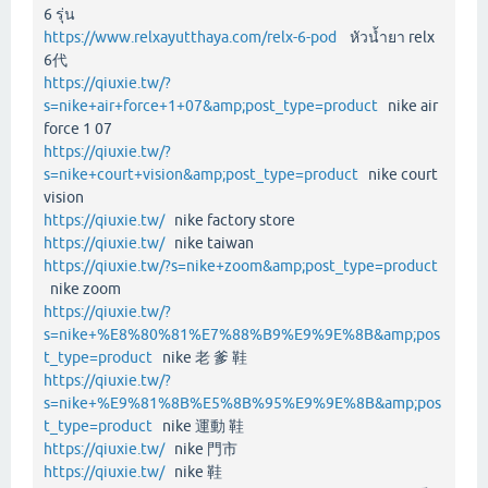
6 รุ่น
https://www.relxayutthaya.com/relx-6-pod
หัวน้ำยา relx
6代
https://qiuxie.tw/?
s=nike+air+force+1+07&amp;post_type=product
nike air
force 1 07
https://qiuxie.tw/?
s=nike+court+vision&amp;post_type=product
nike court
vision
https://qiuxie.tw/
nike factory store
https://qiuxie.tw/
nike taiwan
https://qiuxie.tw/?s=nike+zoom&amp;post_type=product
nike zoom
https://qiuxie.tw/?
s=nike+%E8%80%81%E7%88%B9%E9%9E%8B&amp;pos
t_type=product
nike 老 爹 鞋
https://qiuxie.tw/?
s=nike+%E9%81%8B%E5%8B%95%E9%9E%8B&amp;pos
t_type=product
nike 運動 鞋
https://qiuxie.tw/
nike 門市
https://qiuxie.tw/
nike 鞋