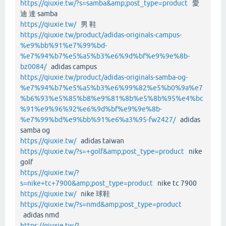
https://qiuxie.tw/?s=samba&amp;post_type=product
愛
迪 達 samba
https://qiuxie.tw/
男 鞋
https://qiuxie.tw/product/adidas-originals-campus-
%e9%bb%91%e7%99%bd-
%e7%94%b7%e5%a5%b3%e6%9d%bf%e9%9e%8b-
bz0084/
adidas campus
https://qiuxie.tw/product/adidas-originals-samba-og-
%e7%94%b7%e5%a5%b3%e6%99%82%e5%b0%9a%e7
%b6%93%e5%85%b8%e9%81%8b%e5%8b%95%e4%bc
%91%e9%96%92%e6%9d%bf%e9%9e%8b-
%e7%99%bd%e9%bb%91%e6%a3%95-fw2427/
adidas
samba og
https://qiuxie.tw/
adidas taiwan
https://qiuxie.tw/?s=+golf&amp;post_type=product
nike
golf
https://qiuxie.tw/?
s=nike+tc+7900&amp;post_type=product
nike tc 7900
https://qiuxie.tw/
nike 球鞋
https://qiuxie.tw/?s=nmd&amp;post_type=product
adidas nmd
https://qiuxie.tw/?