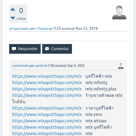
0
votos
preguntado
por
nTamarap
(
120
puntos)
Nov 25, 2019
comentado
por
pertend
(
100
puntos)
Sep 4, 2025
https://www.relxayutthaya.com/relx
บุหรี่ไฟฟ้า relx
https://www.relxayutthaya.com/relx
relx infinity
https://www.relxayutthaya.com/relx
relx infinity plus
https://www.relxayutthaya.com/relx
ร้านขายหัวพอต relx
ใกล้ฉัน
https://www.relxayutthaya.com/relx
ราคาบุหรี่ไฟฟ้า
https://www.relxayutthaya.com/relx
relx zero
https://www.relxayutthaya.com/relx
relx artisan
https://www.relxayutthaya.com/relx
relx บุหรี่ไฟฟ้า
https://www.relxayutthaya.com/relx
relx