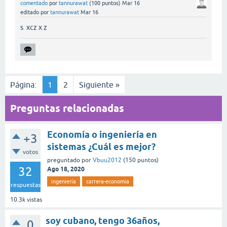
comentado
por
tannurawat
(
100
puntos)
Mar 16
editado
por
tannurawat
Mar 16
s xcz x z
Página:
1
2
Siguiente »
Preguntas relacionadas
Economía o ingeniería en
+3
sistemas ¿Cuál es mejor?
votos
preguntado
por
Vbuu2012
(
150
puntos)
32
Ago 18, 2020
ingeniería
carrera-economia
respuestas
10.3k
vistas
soy cubano, tengo 36años,
0