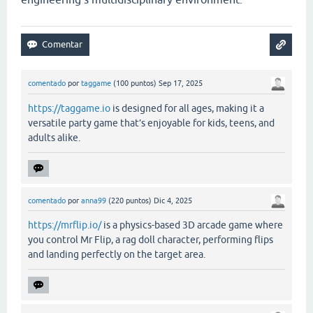
comentado
por
taggame
(
100
puntos)
Sep 17, 2025
https://taggame.io
is designed for all ages, making it a
versatile party game that’s enjoyable for kids, teens, and
adults alike.
comentado
por
anna99
(
220
puntos)
Dic 4, 2025
https://mrflip.io/
is a physics-based 3D arcade game where
you control Mr Flip, a rag doll character, performing flips
and landing perfectly on the target area.