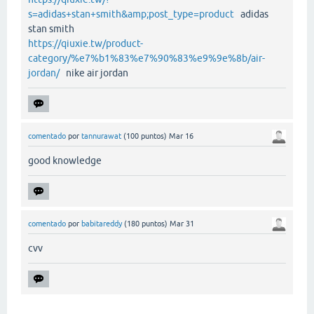
s=adidas+stan+smith&amp;post_type=product
adidas
stan smith
https://qiuxie.tw/product-
category/%e7%b1%83%e7%90%83%e9%9e%8b/air-
jordan/
nike air jordan
comentado
por
tannurawat
(
100
puntos)
Mar 16
good knowledge
comentado
por
babitareddy
(
180
puntos)
Mar 31
cvv