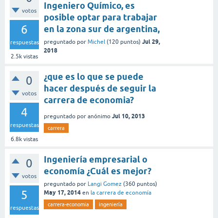
Ingeniero Químico, es
votos
posible optar para trabajar
6
en la zona sur de argentina,
Jul 29,
preguntado
por
Michel
(
120
puntos)
respuestas
2018
2.5k
vistas
¿que es lo que se puede
0
hacer después de seguir la
votos
carrera de economia?
4
Jul 10, 2013
preguntado
por
anónimo
respuestas
carrera
6.8k
vistas
Ingeniería empresarial o
0
economía ¿Cuál es mejor?
votos
preguntado
por
Langi Gomez
(
360
puntos)
5
May 17, 2014
en
la carrera de economía
carrera-economia
ingeniería
respuestas