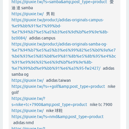
https://qiuxie.tw/?s=samba&amp;post_type=product
愛
迪 達 samba
https://qiuxie.tw/
男 鞋
https://qiuxie.tw/product/adidas-originals-campus-
%e9%bb%91%e7%99%bd-
%e7%94%b7%e5%a5%b3%e6%9d%bf%e9%9e%8b-
bz0084/
adidas campus
https://qiuxie.tw/product/adidas-originals-samba-og-
%e7%94%b7%e5%a5%b3%e6%99%82%e5%b0%9a%e7
%b6%93%e5%85%b8%e9%81%8b%e5%8b%95%e4%bc
%91%e9%96%92%e6%9d%bf%e9%9e%8b-
%e7%99%bd%e9%bb%91%e6%a3%95-fw2427/
adidas
samba og
https://qiuxie.tw/
adidas taiwan
https://qiuxie.tw/?s=+golf&amp;post_type=product
nike
golf
https://qiuxie.tw/?
s=nike+tc+7900&amp;post_type=product
nike tc 7900
https://qiuxie.tw/
nike 球鞋
https://qiuxie.tw/?s=nmd&amp;post_type=product
adidas nmd
https://qiuxie.tw/?