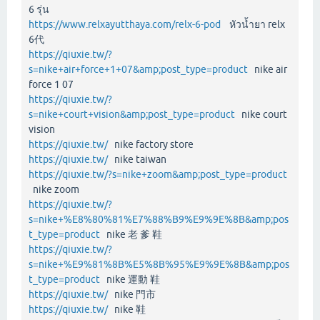
6 รุ่น
https://www.relxayutthaya.com/relx-6-pod
หัวน้ำยา relx
6代
https://qiuxie.tw/?
s=nike+air+force+1+07&amp;post_type=product
nike air
force 1 07
https://qiuxie.tw/?
s=nike+court+vision&amp;post_type=product
nike court
vision
https://qiuxie.tw/
nike factory store
https://qiuxie.tw/
nike taiwan
https://qiuxie.tw/?s=nike+zoom&amp;post_type=product
nike zoom
https://qiuxie.tw/?
s=nike+%E8%80%81%E7%88%B9%E9%9E%8B&amp;pos
t_type=product
nike 老 爹 鞋
https://qiuxie.tw/?
s=nike+%E9%81%8B%E5%8B%95%E9%9E%8B&amp;pos
t_type=product
nike 運動 鞋
https://qiuxie.tw/
nike 門市
https://qiuxie.tw/
nike 鞋