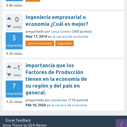
6.8k
vistas
Ingeniería empresarial o
0
economía ¿Cuál es mejor?
votos
preguntado
por
Langi Gomez
(
360
puntos)
5
May 17, 2014
en
la carrera de economía
carrera-economia
ingeniería
respuestas
6.3k
vistas
importancia que los
–1
Factores de Producción
voto
tienen en la economía de
7
su región y del país en
general.
respuestas
preguntado
por
paosanalar
(
110
puntos)
3.2k
vistas
Feb 16, 2020
en
la carrera de economía
Enviar feedback
Snow Theme by
Q2A Market