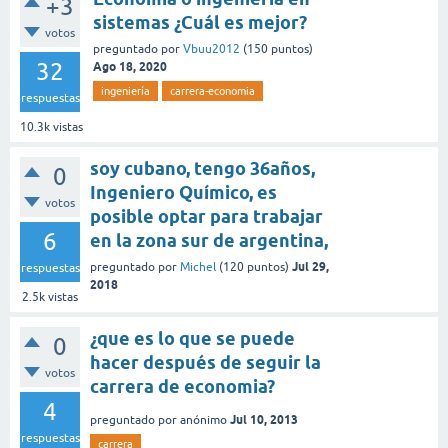
+3
sistemas ¿Cuál es mejor?
votos
preguntado
por
Vbuu2012
(
150
puntos)
32
Ago 18, 2020
ingeniería
carrera-economia
respuestas
10.3k
vistas
soy cubano, tengo 36años,
0
Ingeniero Químico, es
votos
posible optar para trabajar
6
en la zona sur de argentina,
Jul 29,
preguntado
por
Michel
(
120
puntos)
respuestas
2018
2.5k
vistas
¿que es lo que se puede
0
hacer después de seguir la
votos
carrera de economia?
4
Jul 10, 2013
preguntado
por
anónimo
respuestas
carrera