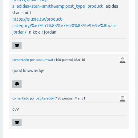
s=adidas+stan+smith&amp;post_type=product
adidas
stan smith
https://qiuxie.tw/product-
category/%e7%b1%83%e7%90%83%e9%9e%8b/air-
jordan/
nike air jordan
comentado
por
tannurawat
(
100
puntos)
Mar 16
good knowledge
comentado
por
babitareddy
(
180
puntos)
Mar 31
cvv