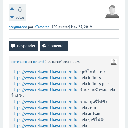
0
votos
preguntado
por
nTamarap
(
120
puntos)
Nov 25, 2019
comentado
por
pertend
(
100
puntos)
Sep 4, 2025
https://www.relxayutthaya.com/relx
บุหรี่ไฟฟ้า relx
https://www.relxayutthaya.com/relx
relx infinity
https://www.relxayutthaya.com/relx
relx infinity plus
https://www.relxayutthaya.com/relx
ร้านขายหัวพอต relx
ใกล้ฉัน
https://www.relxayutthaya.com/relx
ราคาบุหรี่ไฟฟ้า
https://www.relxayutthaya.com/relx
relx zero
https://www.relxayutthaya.com/relx
relx artisan
https://www.relxayutthaya.com/relx
relx บุหรี่ไฟฟ้า
https://www.relxayutthaya.com/relx
relx