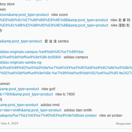
ory store
iwan
ke+zoom&amp;post_type=product
nike zoom
=nike+%E8%80%81%E7%88%B9%E9%9E%8B&amp;post_type=product
nike 老 爹 鞋
=nike+%E9%81%8B%E5%8B%95%E9%9E%8B&amp;post_type=product
nike 運動 鞋
市
mba&amp;post_type=product
愛 迪 達 samba
uct/adidas-originals-campus-%e9%bb%91%e7%99%bd-
3%e6%9d%bf%e9%9e%8b-bz0084/
adidas campus
/adidas-originals-samba-og-
b3%e6%99%82%e5%b0%9a%e7%b6%93%e5%85%b8%e9%81%8b%e5%8b
%92%e6%9d%bf%e9%9e%8b-%e7%99%bd%e9%bb%91%e6%a3%95-fw2427/
taiwan
lf&amp;post_type=product
nike golf
ke+tc+7900&amp;post_type=product
nike tc 7900
鞋
d&amp;post_type=product
adidas nmd
idas+stan+smith&amp;post_type=product
adidas stan smith
duct-category/%e7%b1%83%e7%90%83%e9%9e%8b/air-jordan/
nike air jordan
d
Sep 4, 2025