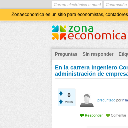
Zonaeconomica es un sitio para economistas, contadores, 
Preguntas
Sin responder
Etiq
En la carrera Ingeniero Co
administración de empres
0
preguntado
por
nT
votos