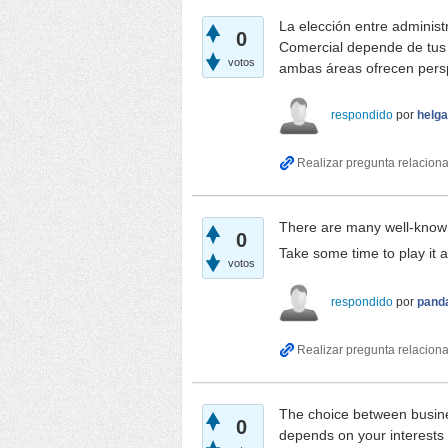
La elección entre adminis
0
Comercial depende de tus
votos
ambas áreas ofrecen perspe
respondido
por
helga
There are many well-known
0
Take some time to play it a
votos
respondido
por
pand
The choice between busine
0
depends on your interests