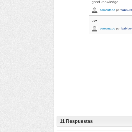
good knowledge
comentado
por
tannur
cvv
comentado
por
babita
11
Respuestas