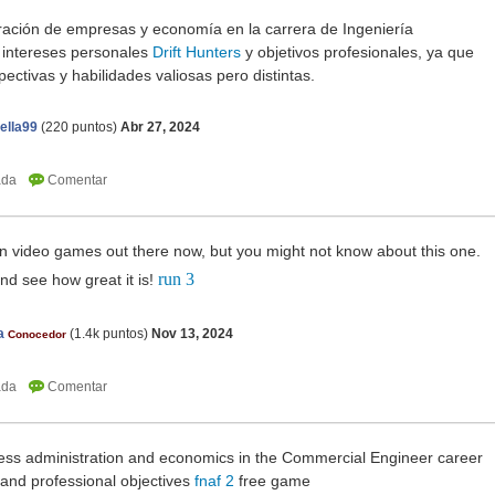
tración de empresas y economía en la carrera de Ingeniería
 intereses personales
Drift Hunters
y objetivos profesionales, ya que
ctivas y habilidades valiosas pero distintas.
ella99
(
220
puntos)
Abr 27, 2024
 video games out there now, but you might not know about this one.
run 3
nd see how great it is!
a
(
1.4k
puntos)
Nov 13, 2024
Conocedor
ss administration and economics in the Commercial Engineer career
 and professional objectives
fnaf 2
free game