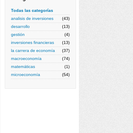
Todas las categorías
analisis de inversiones
(43)
desarrollo
(13)
gestión
(4)
inversiones financieras
(13)
la carrera de economía
(37)
macroeconomía
(74)
matemáticas
(1)
microeconomía
(54)