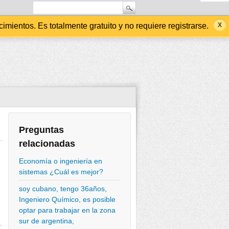
ientos. Es totalmente gratuito y no requiere registrarse.
Preguntas
relacionadas
Economía o ingeniería en
sistemas ¿Cuál es mejor?
soy cubano, tengo 36años,
Ingeniero Químico, es posible
optar para trabajar en la zona
sur de argentina,