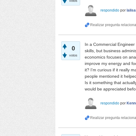
votos
respondido
por
lalis
In a Commercial Engineer 
0
skills, but business admin
votos
economics focuses on analy
improve my energy and fo
it? I’m curious if it really
people mentioned it helped 
Is it something that actua
would be appreciated before
respondido
por
Kenn