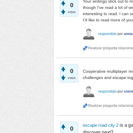
Your writings stick out to 
0
though I've read a lot of 
votos
interesting to read. I can u
I'd like to read more of you
respondido
por
anna
0
Cooperative multiplayer mod
challenges and escape toge
votos
respondido
por
soe
is a g
escape road city 2
0
discover next?