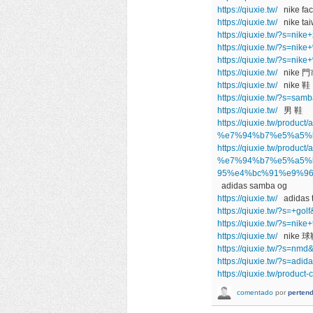
https://qiuxie.tw/
nike fact
https://qiuxie.tw/
nike ta
https://qiuxie.tw/?s=ni
https://qiuxie.tw/?s
https://qiuxie.tw/?s
https://qiuxie.tw/
nike 門
https://qiuxie.tw/
nike 鞋
https://qiuxie.tw/?s=sa
https://qiuxie.tw/
男 鞋
https://qiuxie.tw/prod
%e7%94%b7%e5%a5%b
https://qiuxie.tw/product
%e7%94%b7%e5%a5%
95%e4%bc%91%e9%96
adidas samba og
https://qiuxie.tw/
adidas 
https://qiuxie.tw/?s=+go
https://qiuxie.tw/?s=ni
https://qiuxie.tw/
nike 球
https://qiuxie.tw/?s=nm
https://qiuxie.tw/?s=ad
https://qiuxie.tw/pro
comentado
por
perten