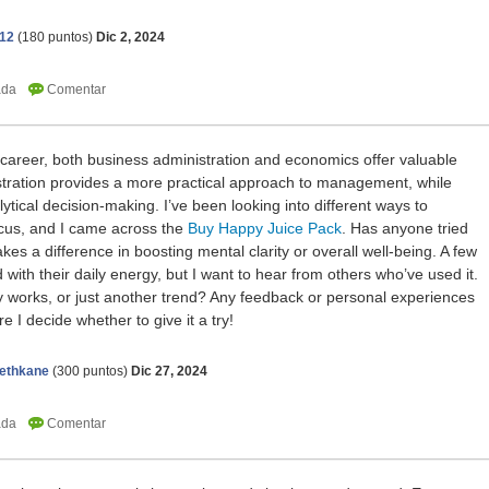
a12
(
180
puntos)
Dic 2, 2024
career, both business administration and economics offer valuable
istration provides a more practical approach to management, while
tical decision-making. I’ve been looking into different ways to
cus, and I came across the
Buy Happy Juice Pack
. Has anyone tried
 makes a difference in boosting mental clarity or overall well-being. A few
with their daily energy, but I want to hear from others who’ve used it.
lly works, or just another trend? Any feedback or personal experiences
 I decide whether to give it a try!
ethkane
(
300
puntos)
Dic 27, 2024