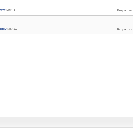
awat
Mar 16
reddy
Mar 31