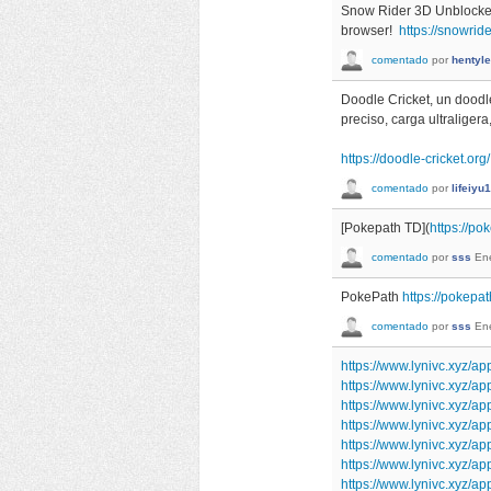
Snow Rider 3D Unblocked i
browser!
https://snowride
comentado
por
hentyl
Doodle Cricket, un doodle
preciso, carga ultraligera
https://doodle-cricket.org/
comentado
por
lifeiyu
[Pokepath TD](
https://po
comentado
por
sss
En
PokePath
https://pokepa
comentado
por
sss
En
https://www.lynivc.xyz/ap
https://www.lynivc.xyz/a
https://www.lynivc.xyz/ap
https://www.lynivc.xyz/ap
https://www.lynivc.xyz/
https://www.lynivc.xyz/a
https://www.lynivc.xyz/