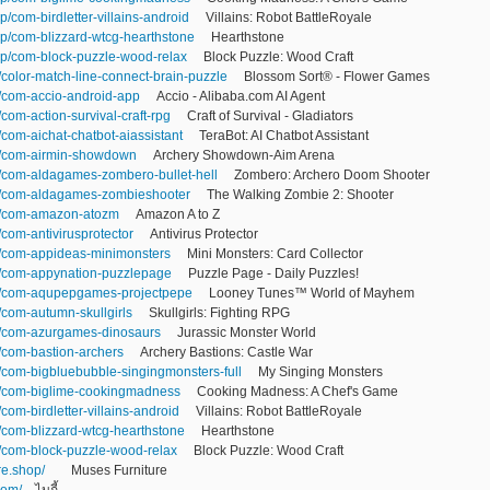
p/com-birdletter-villains-android
Villains: Robot BattleRoyale
pp/com-blizzard-wtcg-hearthstone
Hearthstone
pp/com-block-puzzle-wood-relax
Block Puzzle: Wood Craft
/color-match-line-connect-brain-puzzle
Blossom Sort® - Flower Games
p/com-accio-android-app
Accio - Alibaba.com AI Agent
/com-action-survival-craft-rpg
Craft of Survival - Gladiators
/com-aichat-chatbot-aiassistant
TeraBot: AI Chatbot Assistant
pp/com-airmin-showdown
Archery Showdown-Aim Arena
p/com-aldagames-zombero-bullet-hell
Zombero: Archero Doom Shooter
pp/com-aldagames-zombieshooter
The Walking Zombie 2: Shooter
pp/com-amazon-atozm
Amazon A to Z
/com-antivirusprotector
Antivirus Protector
pp/com-appideas-minimonsters
Mini Monsters: Card Collector
pp/com-appynation-puzzlepage
Puzzle Page - Daily Puzzles!
pp/com-aqupepgames-projectpepe
Looney Tunes™ World of Mayhem
p/com-autumn-skullgirls
Skullgirls: Fighting RPG
pp/com-azurgames-dinosaurs
Jurassic Monster World
p/com-bastion-archers
Archery Bastions: Castle War
p/com-bigbluebubble-singingmonsters-full
My Singing Monsters
pp/com-biglime-cookingmadness
Cooking Madness: A Chef's Game
/com-birdletter-villains-android
Villains: Robot BattleRoyale
p/com-blizzard-wtcg-hearthstone
Hearthstone
p/com-block-puzzle-wood-relax
Block Puzzle: Wood Craft
re.shop/
Muses Furniture
com/
ไนกี้