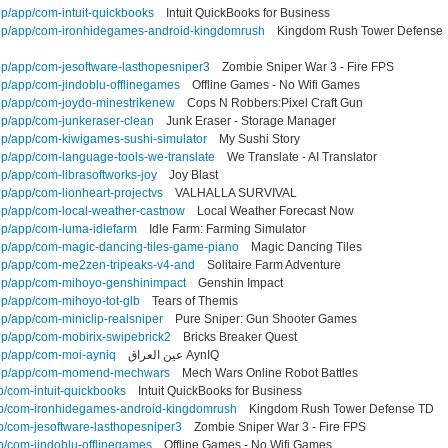
op/app/com-intuit-quickbooks
Intuit QuickBooks for Business
hop/app/com-ironhidegames-android-kingdomrush
Kingdom Rush Tower Defense
op/app/com-jesoftware-lasthopesniper3
Zombie Sniper War 3 - Fire FPS
op/app/com-jindoblu-offlinegames
Offline Games - No Wifi Games
hop/app/com-joydo-minestrikenew
Cops N Robbers:Pixel Craft Gun
op/app/com-junkeraser-clean
Junk Eraser - Storage Manager
hop/app/com-kiwigames-sushi-simulator
My Sushi Story
op/app/com-language-tools-we-translate
We Translate - AI Translator
op/app/com-librasoftworks-joy
Joy Blast
op/app/com-lionheart-projectvs
VALHALLA SURVIVAL
hop/app/com-local-weather-castnow
Local Weather Forecast Now
op/app/com-luma-idlefarm
Idle Farm: Farming Simulator
hop/app/com-magic-dancing-tiles-game-piano
Magic Dancing Tiles
hop/app/com-me2zen-tripeaks-v4-and
Solitaire Farm Adventure
hop/app/com-mihoyo-genshinimpact
Genshin Impact
op/app/com-mihoyo-tot-glb
Tears of Themis
op/app/com-miniclip-realsniper
Pure Sniper: Gun Shooter Games
op/app/com-mobirix-swipebrick2
Bricks Breaker Quest
hop/app/com-moi-ayniq
عين العراق AynIQ
shop/app/com-momend-mechwars
Mech Wars Online Robot Battles
p/com-intuit-quickbooks
Intuit QuickBooks for Business
pp/com-ironhidegames-android-kingdomrush
Kingdom Rush Tower Defense TD
p/com-jesoftware-lasthopesniper3
Zombie Sniper War 3 - Fire FPS
p/com-jindoblu-offlinegames
Offline Games - No Wifi Games