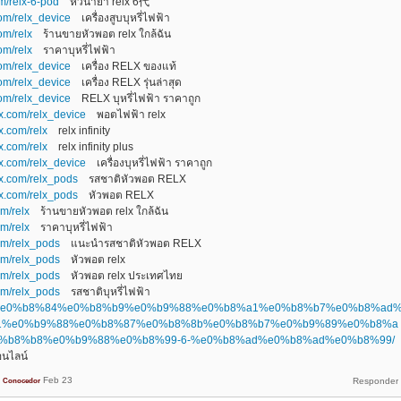
om/relx-6-pod
หัวน้ำยา relx 6代
com/relx_device
เครื่องสูบบุหรี่ไฟฟ้า
om/relx
ร้านขายหัวพอต relx ใกล้ฉัน
om/relx
ราคาบุหรี่ไฟฟ้า
com/relx_device
เครื่อง RELX ของแท้
com/relx_device
เครื่อง RELX รุ่นล่าสุด
com/relx_device
RELX บุหรี่ไฟฟ้า ราคาถูก
x.com/relx_device
พอตไฟฟ้า relx
x.com/relx
relx infinity
x.com/relx
relx infinity plus
x.com/relx_device
เครื่องบุหรี่ไฟฟ้า ราคาถูก
lx.com/relx_pods
รสชาติหัวพอต RELX
lx.com/relx_pods
หัวพอต RELX
om/relx
ร้านขายหัวพอต relx ใกล้ฉัน
om/relx
ราคาบุหรี่ไฟฟ้า
om/relx_pods
แนะนำรสชาติหัวพอต RELX
om/relx_pods
หัวพอต relx
om/relx_pods
หัวพอต relx ประเทศไทย
om/relx_pods
รสชาติบุหรี่ไฟฟ้า
.top/%e0%b8%84%e0%b8%b9%e0%b9%88%e0%b8%a1%e0%b8%b7%e0%b8%ad
1%e0%b9%88%e0%b8%87%e0%b8%8b%e0%b8%b7%e0%b9%89%e0%b8%a
e0%b8%b8%e0%b9%88%e0%b8%99-6-%e0%b8%ad%e0%b8%ad%e0%b8%99/
ออนไลน์
Feb 23
Conocedor