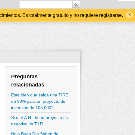
ientos. Es totalmente gratuito y no requiere registrarse.
Preguntas
relacionadas
Esta bien que salga una TIRE
de 90% para un proyecto de
inversion de 105,000?
Si el V.A.N. de un proyecto es
negativo, la T.I.R.
Hola Buen Día Saben de