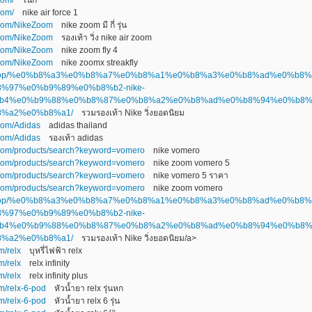
com/
nike air force 1
.com/NikeZoom
nike zoom มี กี่ รุ่น
.com/NikeZoom
รองเท้า วิ่ง nike air zoom
.com/NikeZoom
nike zoom fly 4
.com/NikeZoom
nike zoomx streakfly
kers.top/%e0%b8%a3%e0%b8%a7%e0%b8%a1%e0%b8%a3%e0%b8%ad%e0%b8%
%97%e0%b9%89%e0%b8%b2-nike-
b4%e0%b9%88%e0%b8%87%e0%b8%a2%e0%b8%ad%e0%b8%94%e0%b8
8%a2%e0%b8%a1/
รวมรองเท้า Nike วิ่งยอดนิยม
com/Adidas
adidas thailand
com/Adidas
รองเท้า adidas
.com/products/search?keyword=vomero
nike vomero
.com/products/search?keyword=vomero
nike zoom vomero 5
.com/products/search?keyword=vomero
nike vomero 5 ราคา
.com/products/search?keyword=vomero
nike zoom vomero
kers.top/%e0%b8%a3%e0%b8%a7%e0%b8%a1%e0%b8%a3%e0%b8%ad%e0%b8%
%97%e0%b9%89%e0%b8%b2-nike-
b4%e0%b9%88%e0%b8%87%e0%b8%a2%e0%b8%ad%e0%b8%94%e0%b8
8%a2%e0%b8%a1/
รวมรองเท้า Nike วิ่งยอดนิยม/a>
m/relx
บุหรี่ไฟฟ้า relx
m/relx
relx infinity
m/relx
relx infinity plus
om/relx-6-pod
หัวน้ำยา relx รุ่นหก
om/relx-6-pod
หัวน้ำยา relx 6 รุ่น