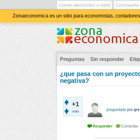
Zonaeconomica es un sitio para economistas, contadores, 
Preguntas
Sin responder
Etiq
¿que pasa con un proyecto
negativa?
+1
preguntado
por
gre
voto