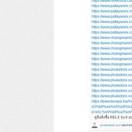
https://www.relxkhorat.c
https://www.pattayarelx.
https://www.pattayarelx.c
https://www.pattayarelx.c
https://www.pattayarelx.
https://www.pattayarelx.
https://www.pattayarelx.
https://www.chiangmairel
https://www.chiangmairel
https://www.chiangmairel
https://www.chiangmairel
https://www.chiangmaire
https://www.chiangmaire
https://www.phuketrelx.c
https://www.phuketrelx.c
https://www.phuketrelx.c
https://www.phuketrelx.c
https://www.phuketrelx.c
https://www.phuketrelx.c
https://www.twvape
e0%b8%aa%e0%b8%b
d-relx-%e0%b8%a3%
คู่มือสั่งซื้อ RELX รุ่น 6 
comentado
por
abv134