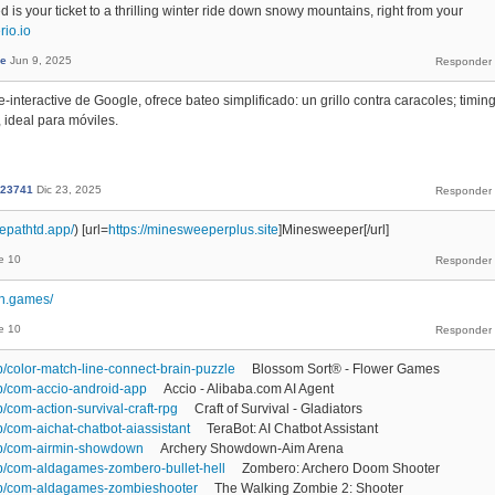
s your ticket to a thrilling winter ride down snowy mountains, right from your
rio.io
ee
Jun 9, 2025
-interactive de Google, ofrece bateo simplificado: un grillo contra caracoles; timin
, ideal para móviles.
123741
Dic 23, 2025
kepathtd.app/
) [url=
https://minesweeperplus.site
]Minesweeper[/url]
e 10
th.games/
e 10
p/color-match-line-connect-brain-puzzle
Blossom Sort® - Flower Games
pp/com-accio-android-app
Accio - Alibaba.com AI Agent
p/com-action-survival-craft-rpg
Craft of Survival - Gladiators
p/com-aichat-chatbot-aiassistant
TeraBot: AI Chatbot Assistant
app/com-airmin-showdown
Archery Showdown-Aim Arena
pp/com-aldagames-zombero-bullet-hell
Zombero: Archero Doom Shooter
app/com-aldagames-zombieshooter
The Walking Zombie 2: Shooter