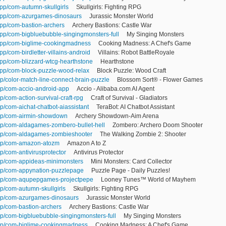
app/com-autumn-skullgirls
Skullgirls: Fighting RPG
/app/com-azurgames-dinosaurs
Jurassic Monster World
app/com-bastion-archers
Archery Bastions: Castle War
app/com-bigbluebubble-singingmonsters-full
My Singing Monsters
/app/com-biglime-cookingmadness
Cooking Madness: A Chef's Game
pp/com-birdletter-villains-android
Villains: Robot BattleRoyale
app/com-blizzard-wtcg-hearthstone
Hearthstone
/app/com-block-puzzle-wood-relax
Block Puzzle: Wood Craft
pp/color-match-line-connect-brain-puzzle
Blossom Sort® - Flower Games
pp/com-accio-android-app
Accio - Alibaba.com AI Agent
p/com-action-survival-craft-rpg
Craft of Survival - Gladiators
pp/com-aichat-chatbot-aiassistant
TeraBot: AI Chatbot Assistant
app/com-airmin-showdown
Archery Showdown-Aim Arena
app/com-aldagames-zombero-bullet-hell
Zombero: Archero Doom Shooter
app/com-aldagames-zombieshooter
The Walking Zombie 2: Shooter
app/com-amazon-atozm
Amazon A to Z
p/com-antivirusprotector
Antivirus Protector
app/com-appideas-minimonsters
Mini Monsters: Card Collector
app/com-appynation-puzzlepage
Puzzle Page - Daily Puzzles!
/app/com-aqupepgames-projectpepe
Looney Tunes™ World of Mayhem
pp/com-autumn-skullgirls
Skullgirls: Fighting RPG
app/com-azurgames-dinosaurs
Jurassic Monster World
pp/com-bastion-archers
Archery Bastions: Castle War
pp/com-bigbluebubble-singingmonsters-full
My Singing Monsters
app/com-biglime-cookingmadness
Cooking Madness: A Chef's Game