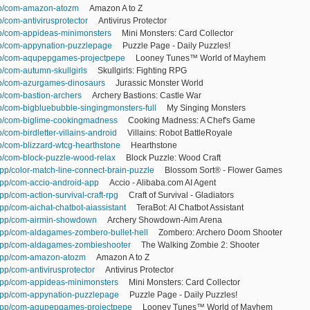
app/com-amazon-atozm
Amazon A to Z
p/com-antivirusprotector
Antivirus Protector
app/com-appideas-minimonsters
Mini Monsters: Card Collector
app/com-appynation-puzzlepage
Puzzle Page - Daily Puzzles!
app/com-aqupepgames-projectpepe
Looney Tunes™ World of Mayhem
p/com-autumn-skullgirls
Skullgirls: Fighting RPG
app/com-azurgames-dinosaurs
Jurassic Monster World
pp/com-bastion-archers
Archery Bastions: Castle War
pp/com-bigbluebubble-singingmonsters-full
My Singing Monsters
app/com-biglime-cookingmadness
Cooking Madness: A Chef's Game
p/com-birdletter-villains-android
Villains: Robot BattleRoyale
pp/com-blizzard-wtcg-hearthstone
Hearthstone
pp/com-block-puzzle-wood-relax
Block Puzzle: Wood Craft
app/color-match-line-connect-brain-puzzle
Blossom Sort® - Flower Games
/app/com-accio-android-app
Accio - Alibaba.com AI Agent
pp/com-action-survival-craft-rpg
Craft of Survival - Gladiators
app/com-aichat-chatbot-aiassistant
TeraBot: AI Chatbot Assistant
/app/com-airmin-showdown
Archery Showdown-Aim Arena
/app/com-aldagames-zombero-bullet-hell
Zombero: Archero Doom Shooter
/app/com-aldagames-zombieshooter
The Walking Zombie 2: Shooter
/app/com-amazon-atozm
Amazon A to Z
pp/com-antivirusprotector
Antivirus Protector
/app/com-appideas-minimonsters
Mini Monsters: Card Collector
/app/com-appynation-puzzlepage
Puzzle Page - Daily Puzzles!
z/app/com-aqupepgames-projectpepe
Looney Tunes™ World of Mayhem