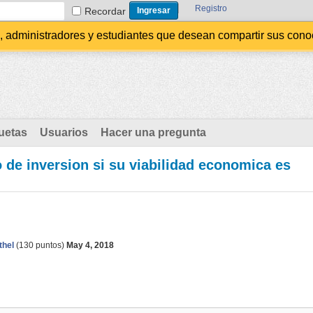
Registro
Recordar
administradores y estudiantes que desean compartir sus conocim
uetas
Usuarios
Hacer una pregunta
 de inversion si su viabilidad economica es
thel
(
130
puntos)
May 4, 2018