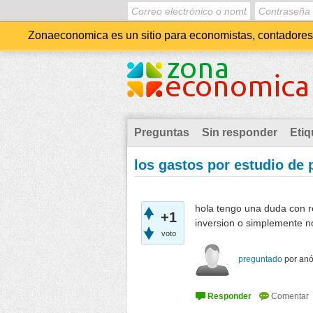
Zonaeconomica es un sitio para economistas, contadores, 
Preguntas
Sin responder
Etiq
los gastos por estudio de 
hola tengo una duda con re
+1
inversion o simplemente no
voto
preguntado
por
an