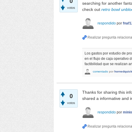
0
searching for another fant
votos
check out
retro bowl unbl
respondido
por
fnaf1
Los gastos por estudio de pro
en el flujo de caja operativo 
factibilidad que se realizan a
comentado
por
hornedquick
Thanks for sharing this inf
0
shared a informative and i
votos
respondido
por
mini