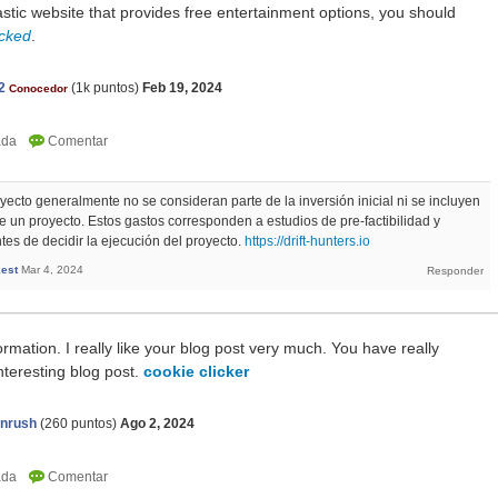
astic website that provides free entertainment options, you should
ocked
.
2
(
1k
puntos)
Feb 19, 2024
Conocedor
yecto generalmente no se consideran parte de la inversión inicial ni se incluyen
de un proyecto. Estos gastos corresponden a estudios de pre-factibilidad y
ntes de decidir la ejecución del proyecto.
https://drift-hunters.io
est
Mar 4, 2024
ormation. I really like your blog post very much. You have really
nteresting blog post.
cookie clicker
onrush
(
260
puntos)
Ago 2, 2024