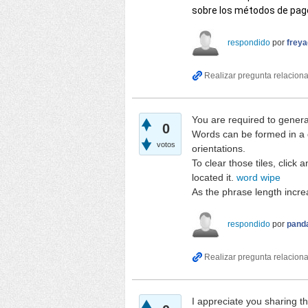
sobre los métodos de pago
respondido
por
frey
You are required to genera
0
Words can be formed in a di
votos
orientations.
To clear those tiles, click
located it.
word wipe
As the phrase length incre
respondido
por
pand
I appreciate you sharing th