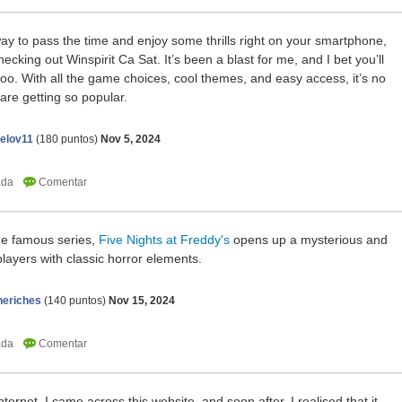
 way to pass the time and enjoy some thrills right on your smartphone,
ecking out Winspirit Ca Sat. It’s been a blast for me, and I bet you’ll
oo. With all the game choices, cool themes, and easy access, it’s no
are getting so popular.
elov11
(
180
puntos)
Nov 5, 2024
 the famous series,
Five Nights at Freddy's
opens up a mysterious and
players with classic horror elements.
neriches
(
140
puntos)
Nov 15, 2024
ernet, I came across this website, and soon after, I realised that it