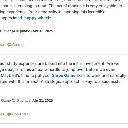
that is interesting to read. The act of reading it is very enjoyable. In
ying experience. Your generosity in imparting this incredible
y appreciated.
happy wheels
erun3az
(
430
puntos)
Abr 16, 2025
project study expenses are baked into the initial investment. Are we
e deal, or is this an extra hurdle to jump over before we even
Maybe it's time to put your
Slope Game
skills to work and carefully
ted with this project! A strategic approach is key to a successful
e Game
(
140
puntos)
Abr 21, 2025