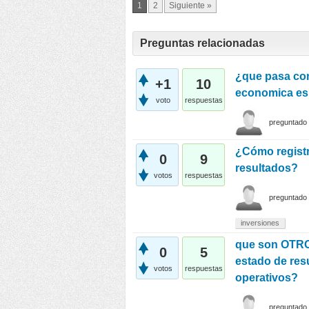
1
2
Siguiente »
Preguntas relacionadas
¿que pasa con
+1
10
economica es
voto
respuestas
preguntado
¿Cómo registr
0
9
resultados?
votos
respuestas
preguntado
inversiones
que son OTR
0
5
estado de res
votos
respuestas
operativos?
preguntado