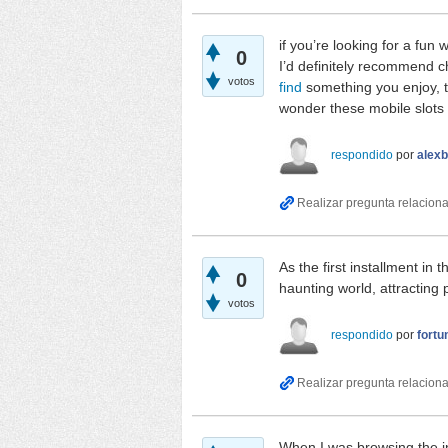
if you’re looking for a fun
0
I’d definitely recommend ch
votos
find
something you enjoy, t
wonder these mobile slots 
respondido
por
alexb
As the first installment in
0
haunting world, attracting 
votos
respondido
por
fortu
When I was browsing the int