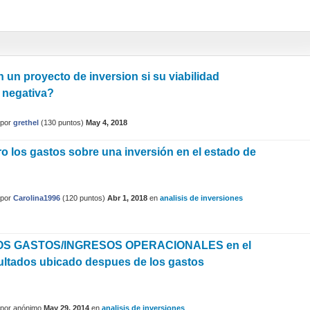
 un proyecto de inversion si su viabilidad
 negativa?
por
grethel
(
130
puntos)
May 4, 2018
o los gastos sobre una inversión en el estado de
por
Carolina1996
(
120
puntos)
Abr 1, 2018
en
analisis de inversiones
OS GASTOS/INGRESOS OPERACIONALES en el
ultados ubicado despues de los gastos
por
anónimo
May 29, 2014
en
analisis de inversiones