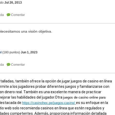
ldo
Jul 26, 2013
Necesitamos una visión objetiva.
snow rider 3d
l
(
180
puntos)
Jun 1, 2023
talladas,
también ofrece la opción de jugar juegos de casino en línea
rmite a los jugadores probar diferentes juegos y familiarizarse con
con dinero real. También es una excelente manera de practicar
ejorar las habilidades del jugador.
Otra
juegos de casino online para
 destacada de
es su enfoque en la
https://casinohex.pe/juegos-casino/
sitio web solo recomienda casinos en línea que estén regulados y
ridades competentes. Además, proporciona información detallada