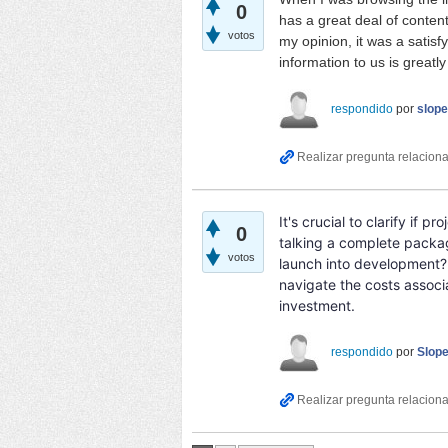
0
has a great deal of content 
votos
my opinion, it was a satisf
information to us is greatl
respondido
por
slop
It's crucial to clarify if 
0
talking a complete packag
votos
launch into development? 
navigate the costs associa
investment.
respondido
por
Slop