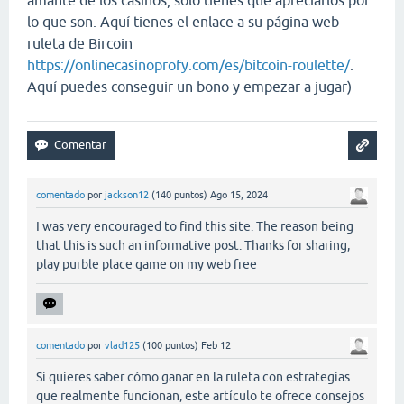
lo que son. Aquí tienes el enlace a su página web
ruleta de Bircoin
https://onlinecasinoprofy.com/es/bitcoin-roulette/
.
Aquí puedes conseguir un bono y empezar a jugar)
comentado
por
jackson12
(
140
puntos)
Ago 15, 2024
I was very encouraged to find this site. The reason being
that this is such an informative post. Thanks for sharing,
play purble place game on my web free
comentado
por
vlad125
(
100
puntos)
Feb 12
Si quieres saber cómo ganar en la ruleta con estrategias
que realmente funcionan, este artículo te ofrece consejos