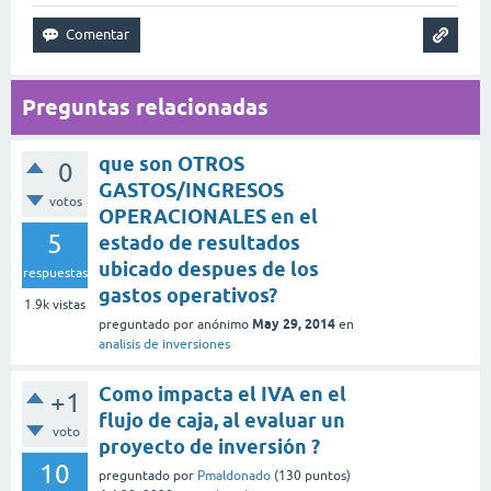
Preguntas relacionadas
que son OTROS
0
GASTOS/INGRESOS
votos
OPERACIONALES en el
5
estado de resultados
ubicado despues de los
respuestas
gastos operativos?
1.9k
vistas
May 29, 2014
preguntado
por
anónimo
en
analisis de inversiones
Como impacta el IVA en el
+1
flujo de caja, al evaluar un
voto
proyecto de inversión ?
10
preguntado
por
Pmaldonado
(
130
puntos)