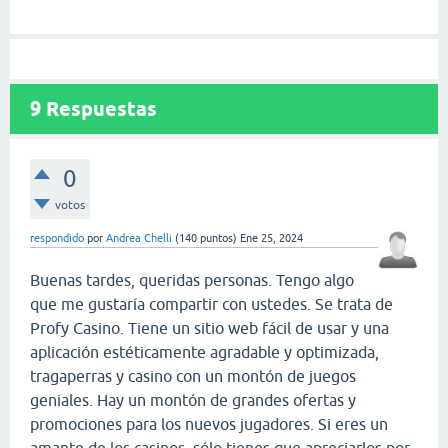
9
Respuestas
0
votos
respondido
por
Andrea Chelli
(
140
puntos)
Ene 25, 2024
Buenas tardes, queridas personas. Tengo algo
que me gustaría compartir con ustedes. Se trata de
Profy Casino. Tiene un sitio web fácil de usar y una
aplicación estéticamente agradable y optimizada,
tragaperras y casino con un montón de juegos
geniales. Hay un montón de grandes ofertas y
promociones para los nuevos jugadores. Si eres un
amante de los casinos, sólo tienes que apreciarlos por