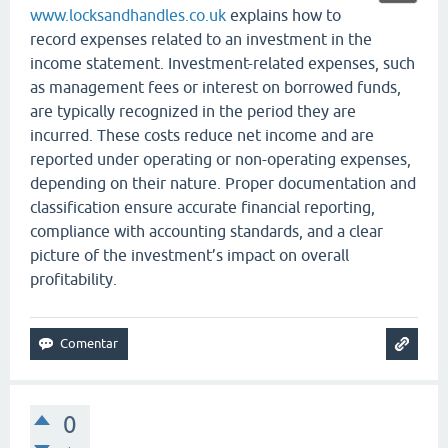
www.locksandhandles.co.uk
explains how to
record expenses related to an investment in the
income statement. Investment-related expenses, such
as management fees or interest on borrowed funds,
are typically recognized in the period they are
incurred. These costs reduce net income and are
reported under operating or non-operating expenses,
depending on their nature. Proper documentation and
classification ensure accurate financial reporting,
compliance with accounting standards, and a clear
picture of the investment’s impact on overall
profitability.
0