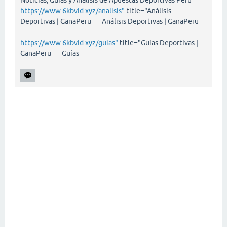
https://www.6kbvid.xyz/analisis"
title="Análisis
Deportivas | GanaPeru Análisis Deportivas | GanaPeru
https://www.6kbvid.xyz/guias"
title="Guías Deportivas |
GanaPeru Guías