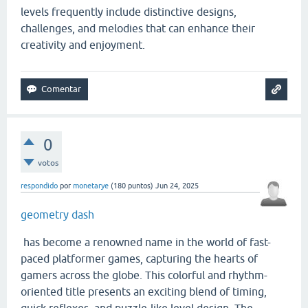
levels frequently include distinctive designs,
challenges, and melodies that can enhance their
creativity and enjoyment.
0
votos
respondido
por
monetarye
(
180
puntos)
Jun 24, 2025
geometry dash
has become a renowned name in the world of fast-
paced platformer games, capturing the hearts of
gamers across the globe. This colorful and rhythm-
oriented title presents an exciting blend of timing,
quick reflexes, and puzzle-like level design. The