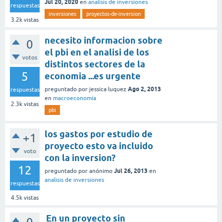
Jul 20, 2020
en
analisis de inversiones
respuestas
inversiones
proyectos-de-inversion
3.2k
vistas
necesito informacion sobre
0
el pbi en el analisi de los
votos
distintos sectores de la
5
economia ...es urgente
Ago 2, 2013
preguntado
por
jessica luquez
respuestas
en
macroeconomía
2.3k
vistas
pbi
los gastos por estudio de
+1
proyecto esto va incluido
voto
con la inversion?
12
Jul 26, 2013
preguntado
por
anónimo
en
analisis de inversiones
respuestas
4.5k
vistas
En un proyecto sin