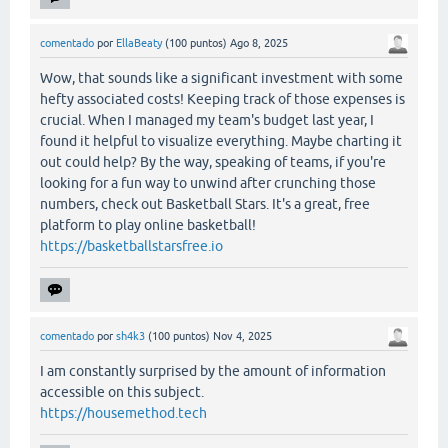
comentado
por
EllaBeaty
(
100
puntos)
Ago 8, 2025
Wow, that sounds like a significant investment with some
hefty associated costs! Keeping track of those expenses is
crucial. When I managed my team's budget last year, I
found it helpful to visualize everything. Maybe charting it
out could help? By the way, speaking of teams, if you're
looking for a fun way to unwind after crunching those
numbers, check out Basketball Stars. It's a great, free
platform to play online basketball!
https://basketballstarsfree.io
comentado
por
sh4k3
(
100
puntos)
Nov 4, 2025
I am constantly surprised by the amount of information
accessible on this subject.
https://housemethod.tech