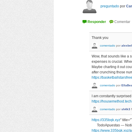
preguntado
por
Car
Thank you
comentado
por
alexbe
Wow, that sounds like a s
expenses is crucial. When
Maybe charting it out cou
after crunching those numb
https://basketballstarsfree
comentado
por
EllaBe
I am constantly surprised
https://housemethod.tech
comentado
por
sh4k3
https://335bqk.xyz
" title
TodoApuestas — Notici
https://www.335bqk.xyz/an