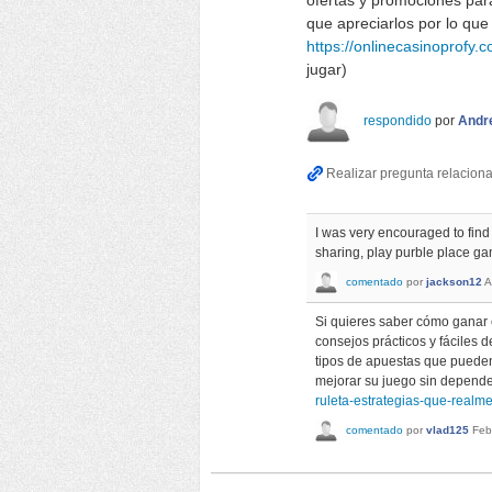
ofertas y promociones para
que apreciarlos por lo que
https://onlinecasinoprofy.c
jugar)
respondido
por
Andre
I was very encouraged to find 
sharing, play purble place g
comentado
por
jackson12
A
Si quieres saber cómo ganar e
consejos prácticos y fáciles 
tipos de apuestas que pueden
mejorar su juego sin depende
ruleta-estrategias-que-realm
comentado
por
vlad125
Feb