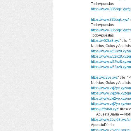
TodoApuestas
https://www.335bqk.xyz/g
https://www.335bqk.xyz/no
TodoApuestas
https://www.335bqk.xyz/
TodoApuestas
https://w52kz8.xyz
" titl
Noticias, Guias y Anali
https://www.w52kz8.xyz/a
https://www.w52kz8.xyz/g
https://www.w52kz8.xyz/n
https://www.w52kz8.xyz/
https://vxj2ye.xyz
" title=
Noticias, Guias y Anali
https://www.vxj2ye.xyz/an
https://www.vxj2ye.xyz/gu
https://www.vxj2ye.xyz/no
https://www.vxj2ye.xyz/r
https://25vi68.xyz
" title=
ApuestaDiaria — Notici
https://www.25vi68.xyz/an
ApuestaDiaria
https://www.25vi68.xyz/g