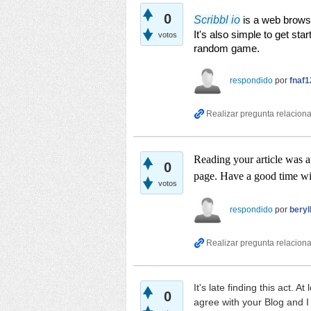
0
Scribbl io
 is a web brows
It's also simple to get star
votos
random game.
respondido
por
fnaf1
Reading your article was a
0
page. Have a good time w
votos
respondido
por
beryl
It's late finding this act. At
0
agree with your Blog and I 