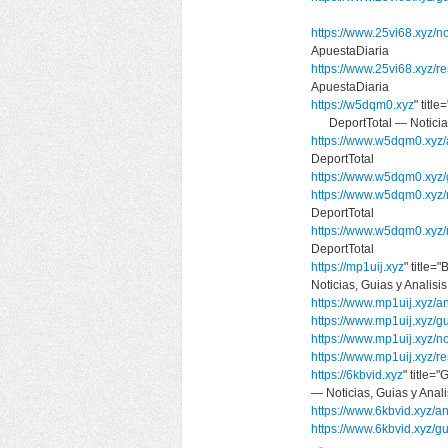
https://www.25vi68.xyz/no
ApuestaDiaria
https://www.25vi68.xyz/r
ApuestaDiaria
https://w5dqm0.xyz
" titl
DeportTotal — Noticias
https://www.w5dqm0.xyz/a
DeportTotal
https://www.w5dqm0.xyz/
https://www.w5dqm0.xyz/n
DeportTotal
https://www.w5dqm0.xyz/
DeportTotal
https://mp1uij.xyz
" title
Noticias, Guias y Anali
https://www.mp1uij.xyz/an
https://www.mp1uij.xyz/g
https://www.mp1uij.xyz/no
https://www.mp1uij.xyz/r
https://6kbvid.xyz
" title
— Noticias, Guias y An
https://www.6kbvid.xyz/an
https://www.6kbvid.xyz/gu