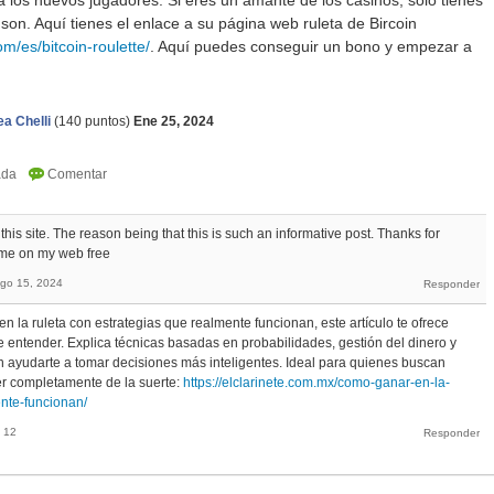
 los nuevos jugadores. Si eres un amante de los casinos, sólo tienes
 son. Aquí tienes el enlace a su página web ruleta de Bircoin
om/es/bitcoin-roulette/
. Aquí puedes conseguir un bono y empezar a
a Chelli
(
140
puntos)
Ene 25, 2024
this site. The reason being that this is such an informative post. Thanks for
ame on my web free
go 15, 2024
n la ruleta con estrategias que realmente funcionan, este artículo te ofrece
de entender. Explica técnicas basadas en probabilidades, gestión del dinero y
 ayudarte a tomar decisiones más inteligentes. Ideal para quienes buscan
r completamente de la suerte:
https://elclarinete.com.mx/como-ganar-en-la-
ente-funcionan/
 12