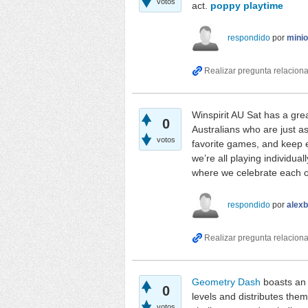
votos
act.
poppy playtime
respondido
por
mini
Winspirit AU Sat has a grea
0
Australians who are just a
votos
favorite games, and keep 
we’re all playing individual
where we celebrate each o
respondido
por
alexb
Geometry Dash
boasts an 
0
levels and distributes them
votos