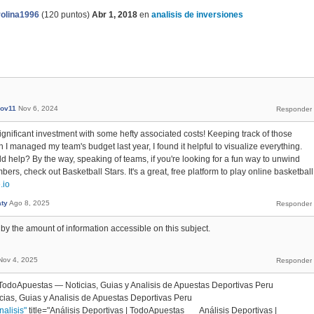
olina1996
(
120
puntos)
Abr 1, 2018
en
analisis de inversiones
lov11
Nov 6, 2024
ignificant investment with some hefty associated costs! Keeping track of those
 I managed my team's budget last year, I found it helpful to visualize everything.
ld help? By the way, speaking of teams, if you're looking for a fun way to unwind
ers, check out Basketball Stars. It's a great, free platform to play online basketball
.io
aty
Ago 8, 2025
 by the amount of information accessible on this subject.
Nov 4, 2025
="TodoApuestas — Noticias, Guias y Analisis de Apuestas Deportivas Peru
as, Guias y Analisis de Apuestas Deportivas Peru
alisis"
title="Análisis Deportivas | TodoApuestas Análisis Deportivas |