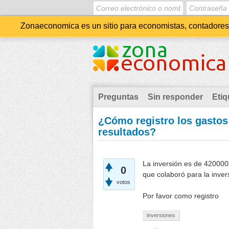
Zonaeconomica es un sitio para economistas, contadores, 
Preguntas
Sin responder
Etiq
¿Cómo registro los gastos
resultados?
La inversión es de 420000
0
que colaboró para la inver
votos
Por favor como registro
inversiones