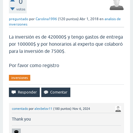
0
votos
preguntado
por
Carolina1996
(
120
puntos)
Abr 1, 2018
en
analisis de
inversiones
La inversión es de 420000$ y tengo gastos de entrega
por 100000$ y por honorarios al experto que colaboró
para la inversión de 7500$.
Por favor como registro
inversiones
comentado
por
alexbelov11
(
180
puntos)
Nov 6, 2024
Thank you