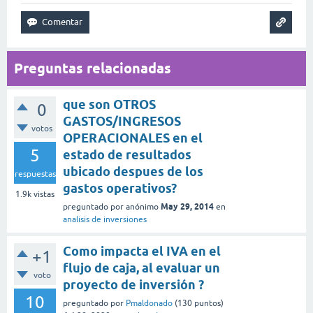
Preguntas relacionadas
que son OTROS
0
GASTOS/INGRESOS
votos
OPERACIONALES en el
5
estado de resultados
ubicado despues de los
respuestas
gastos operativos?
1.9k
vistas
May 29, 2014
preguntado
por
anónimo
en
analisis de inversiones
Como impacta el IVA en el
+1
flujo de caja, al evaluar un
voto
proyecto de inversión ?
10
preguntado
por
Pmaldonado
(
130
puntos)