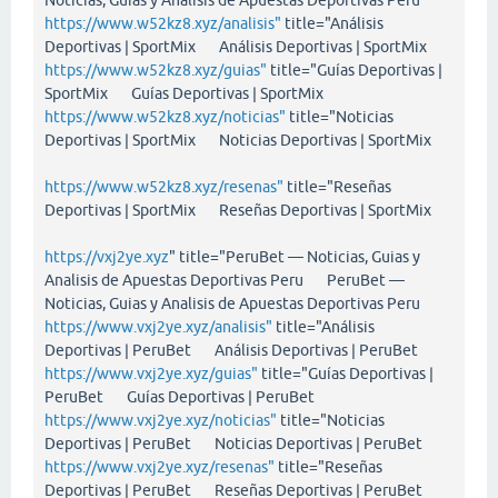
https://www.w52kz8.xyz/analisis"
title="Análisis
Deportivas | SportMix Análisis Deportivas | SportMix
https://www.w52kz8.xyz/guias"
title="Guías Deportivas |
SportMix Guías Deportivas | SportMix
https://www.w52kz8.xyz/noticias"
title="Noticias
Deportivas | SportMix Noticias Deportivas | SportMix
https://www.w52kz8.xyz/resenas"
title="Reseñas
Deportivas | SportMix Reseñas Deportivas | SportMix
https://vxj2ye.xyz
" title="PeruBet — Noticias, Guias y
Analisis de Apuestas Deportivas Peru PeruBet —
Noticias, Guias y Analisis de Apuestas Deportivas Peru
https://www.vxj2ye.xyz/analisis"
title="Análisis
Deportivas | PeruBet Análisis Deportivas | PeruBet
https://www.vxj2ye.xyz/guias"
title="Guías Deportivas |
PeruBet Guías Deportivas | PeruBet
https://www.vxj2ye.xyz/noticias"
title="Noticias
Deportivas | PeruBet Noticias Deportivas | PeruBet
https://www.vxj2ye.xyz/resenas"
title="Reseñas
Deportivas | PeruBet Reseñas Deportivas | PeruBet