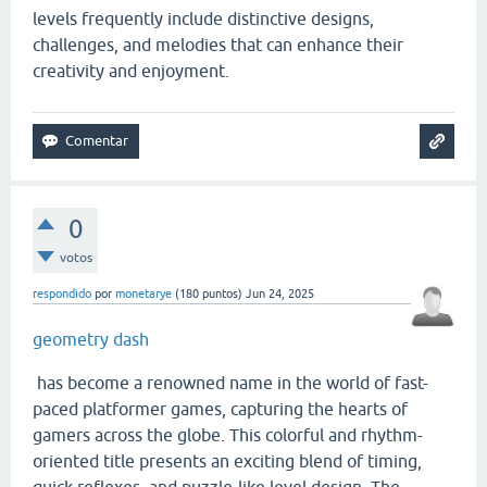
levels frequently include distinctive designs,
challenges, and melodies that can enhance their
creativity and enjoyment.
0
votos
respondido
por
monetarye
(
180
puntos)
Jun 24, 2025
geometry dash
has become a renowned name in the world of fast-
paced platformer games, capturing the hearts of
gamers across the globe. This colorful and rhythm-
oriented title presents an exciting blend of timing,
quick reflexes, and puzzle-like level design. The