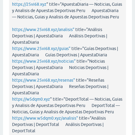
https://25vi68.xyz
" title="ApuestaDiaria — Noticias, Guias
y Analisis de Apuestas Deportivas Peru ApuestaDiaria
— Noticias, Guias y Analisis de Apuestas Deportivas Peru
https://www.25vi68.xyz/analisis"
title="Análisis
Deportivas | ApuestaDiaria Análisis Deportivas |
ApuestaDiaria
https://www.25vi68.xyz/guias"
title="Guías Deportivas |
ApuestaDiaria Guías Deportivas | ApuestaDiaria
https://www.25vi68.xyz/noticias"
title="Noticias
Deportivas | ApuestaDiaria Noticias Deportivas |
ApuestaDiaria
https://www.25vi68.xyz/resenas"
title="Reseñas
Deportivas | ApuestaDiaria Reseñas Deportivas |
ApuestaDiaria
https://w5dqm0.xyz
" title="DeportTotal — Noticias, Guias
y Analisis de Apuestas Deportivas Peru DeportTotal —
Noticias, Guias y Analisis de Apuestas Deportivas Peru
https://www.w5dqm0.xyz/analisis"
title="Análisis
Deportivas | DeportTotal Análisis Deportivas |
DeportTotal