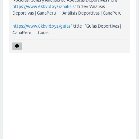
https://www.6kbvid.xyz/analisis"
title="Análisis
Deportivas | GanaPeru Análisis Deportivas | GanaPeru
https://www.6kbvid.xyz/guias"
title="Guías Deportivas |
GanaPeru Guías