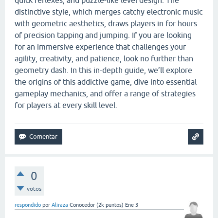
distinctive style, which merges catchy electronic music
with geometric aesthetics, draws players in for hours
of precision tapping and jumping. If you are looking
for an immersive experience that challenges your
agility, creativity, and patience, look no further than
geometry dash. In this in-depth guide, we’ll explore
the origins of this addictive game, dive into essential
gameplay mechanics, and offer a range of strategies
for players at every skill level.
0
votos
respondido
por
Aliraza
Conocedor
(
2k
puntos)
Ene 3