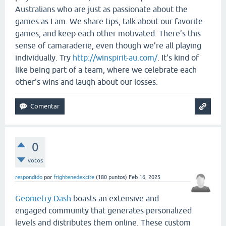
Australians who are just as passionate about the
games as I am. We share tips, talk about our favorite
games, and keep each other motivated. There’s this
sense of camaraderie, even though we’re all playing
individually. Try
http://winspirit-au.com/
. It’s kind of
like being part of a team, where we celebrate each
other's wins and laugh about our losses.
0
votos
respondido
por
frightenedexcite
(
180
puntos)
Feb 16, 2025
Geometry Dash
boasts an extensive and
engaged community that generates personalized
levels and distributes them online. These custom