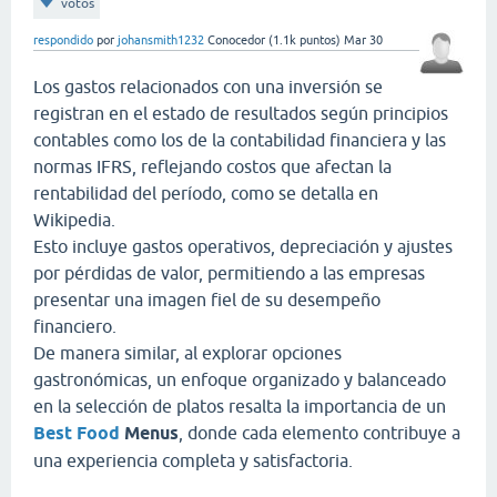
votos
respondido
por
johansmith1232
Conocedor
(
1.1k
puntos)
Mar 30
Los gastos relacionados con una inversión se
registran en el estado de resultados según principios
contables como los de la contabilidad financiera y las
normas IFRS, reflejando costos que afectan la
rentabilidad del período, como se detalla en
Wikipedia
.
Esto incluye gastos operativos, depreciación y ajustes
por pérdidas de valor, permitiendo a las empresas
presentar una imagen fiel de su desempeño
financiero.
De manera similar, al explorar opciones
gastronómicas, un enfoque organizado y balanceado
en la selección de platos resalta la importancia de un
Best Food
Menus
, donde cada elemento contribuye a
una experiencia completa y satisfactoria.