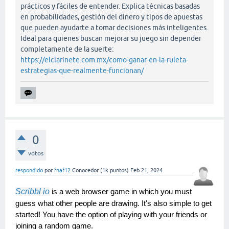
prácticos y fáciles de entender. Explica técnicas basadas
en probabilidades, gestión del dinero y tipos de apuestas
que pueden ayudarte a tomar decisiones más inteligentes.
Ideal para quienes buscan mejorar su juego sin depender
completamente de la suerte:
https://elclarinete.com.mx/como-ganar-en-la-ruleta-
estrategias-que-realmente-funcionan/
0
votos
respondido
por
fnaf12
Conocedor
(
1k
puntos)
Feb 21, 2024
Scribbl io
 is a web browser game in which you must 
guess what other people are drawing. It's also simple to get 
started! You have the option of playing with your friends or 
joining a random game.