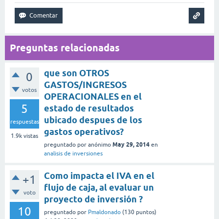
Preguntas relacionadas
que son OTROS
0
GASTOS/INGRESOS
votos
OPERACIONALES en el
5
estado de resultados
ubicado despues de los
respuestas
gastos operativos?
1.9k
vistas
May 29, 2014
preguntado
por
anónimo
en
analisis de inversiones
Como impacta el IVA en el
+1
flujo de caja, al evaluar un
voto
proyecto de inversión ?
10
preguntado
por
Pmaldonado
(
130
puntos)