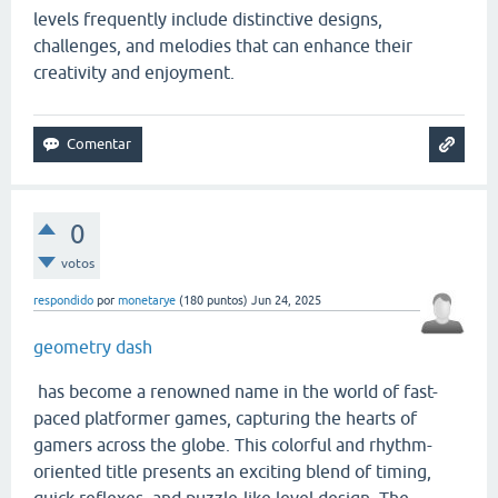
levels frequently include distinctive designs,
challenges, and melodies that can enhance their
creativity and enjoyment.
0
votos
respondido
por
monetarye
(
180
puntos)
Jun 24, 2025
geometry dash
has become a renowned name in the world of fast-
paced platformer games, capturing the hearts of
gamers across the globe. This colorful and rhythm-
oriented title presents an exciting blend of timing,
quick reflexes, and puzzle-like level design. The