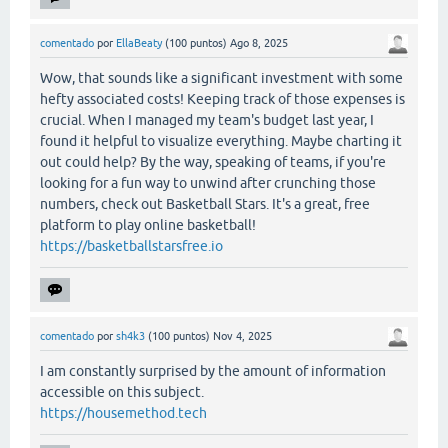
comentado
por
EllaBeaty
(
100
puntos)
Ago 8, 2025
Wow, that sounds like a significant investment with some
hefty associated costs! Keeping track of those expenses is
crucial. When I managed my team's budget last year, I
found it helpful to visualize everything. Maybe charting it
out could help? By the way, speaking of teams, if you're
looking for a fun way to unwind after crunching those
numbers, check out Basketball Stars. It's a great, free
platform to play online basketball!
https://basketballstarsfree.io
comentado
por
sh4k3
(
100
puntos)
Nov 4, 2025
I am constantly surprised by the amount of information
accessible on this subject.
https://housemethod.tech