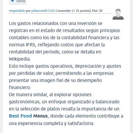
votos
respondido
por
johansmith1232
Conocedor
(
1.1k
puntos)
Mar 30
Los gastos relacionados con una inversión se
registran en el estado de resultados según principios
contables como los de la contabilidad financiera y las
normas IFRS, reflejando costos que afectan la
rentabilidad del período, como se detalla en
Wikipedia
.
Esto incluye gastos operativos, depreciación y ajustes
por pérdidas de valor, permitiendo a las empresas
presentar una imagen fiel de su desempeño
financiero.
De manera similar, al explorar opciones
gastronómicas, un enfoque organizado y balanceado
en la selección de platos resalta la importancia de un
Best Food
Menus
, donde cada elemento contribuye a
una experiencia completa y satisfactoria.