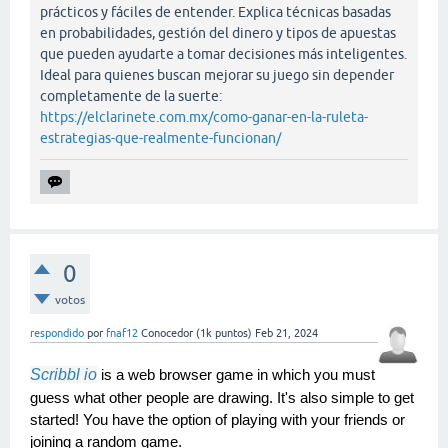
prácticos y fáciles de entender. Explica técnicas basadas
en probabilidades, gestión del dinero y tipos de apuestas
que pueden ayudarte a tomar decisiones más inteligentes.
Ideal para quienes buscan mejorar su juego sin depender
completamente de la suerte:
https://elclarinete.com.mx/como-ganar-en-la-ruleta-
estrategias-que-realmente-funcionan/
0
votos
respondido
por
fnaf12
Conocedor
(
1k
puntos)
Feb 21, 2024
Scribbl io
 is a web browser game in which you must 
guess what other people are drawing. It's also simple to get 
started! You have the option of playing with your friends or 
joining a random game.