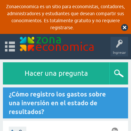
Zonaeconomica es un sitio para economistas, contadores,
administradores y estudiantes que desean compartir sus
conocimientos. Es totalmente gratuito y no requiere
registrarse.
Ingresar
Hacer una pregunta
¿Cómo registro los gastos sobre
una inversión en el estado de
resultados?