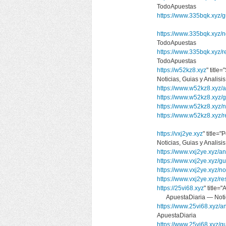
TodoApuestas
https://www.335bqk.xyz/g
https://www.335bqk.xyz/no
TodoApuestas
https://www.335bqk.xyz/
TodoApuestas
https://w52kz8.xyz
" titl
Noticias, Guias y Anali
https://www.w52kz8.xyz/a
https://www.w52kz8.xyz/g
https://www.w52kz8.xyz/n
https://www.w52kz8.xyz/
https://vxj2ye.xyz
" title=
Noticias, Guias y Anali
https://www.vxj2ye.xyz/an
https://www.vxj2ye.xyz/gu
https://www.vxj2ye.xyz/no
https://www.vxj2ye.xyz/r
https://25vi68.xyz
" title=
ApuestaDiaria — Notici
https://www.25vi68.xyz/an
ApuestaDiaria
https://www.25vi68.xyz/g