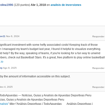
olina1996
(
120
puntos)
Abr 1, 2018
en
analisis de inversiones
lov11
Nov 6, 2024
ignificant investment with some hefty associated costs! Keeping track of those
 I managed my team's budget last year, I found it helpful to visualize everything.
ld help? By the way, speaking of teams, if you're looking for a fun way to unwind
ers, check out Basketball Stars. It's a great, free platform to play online basketball
.io
aty
Ago 8, 2025
 by the amount of information accessible on this subject.
Nov 4, 2025
="TodoApuestas — Noticias, Guias y Analisis de Apuestas Deportivas Peru
as, Guias y Analisis de Apuestas Deportivas Peru
alisis"
title="Análisis Deportivas | TodoApuestas Análisis Deportivas |