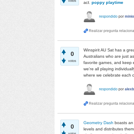
votos
act.
poppy playtime
respondido
por
mini
Winspirit AU Sat has a grea
0
Australians who are just a
votos
favorite games, and keep 
we’re all playing individual
where we celebrate each o
respondido
por
alexb
Geometry Dash
boasts an 
0
levels and distributes them
votos