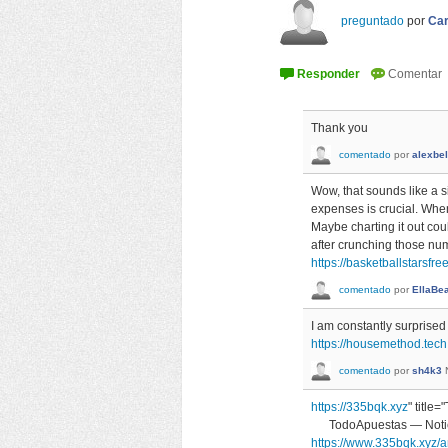
preguntado
por
Car
Thank you
comentado
por
alexbe
Wow, that sounds like a s
expenses is crucial. When
Maybe charting it out cou
after crunching those numb
https://basketballstarsfree
comentado
por
EllaBe
I am constantly surprised
https://housemethod.tech
comentado
por
sh4k3
https://335bqk.xyz
" title
TodoApuestas — Notici
https://www.335bqk.xyz/an