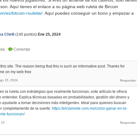
 los nuevos jugadores. Si eres un amante de los casinos, sólo tienes
 son. Aquí tienes el enlace a su página web ruleta de Bircoin
om/es/bitcoin-roulette/
. Aquí puedes conseguir un bono y empezar a
a Chelli
(
140
puntos)
Ene 25, 2024
this site. The reason being that this is such an informative post. Thanks for
ame on my web free
go 15, 2024
n la ruleta con estrategias que realmente funcionan, este artículo te ofrece
de entender. Explica técnicas basadas en probabilidades, gestión del dinero y
 ayudarte a tomar decisiones más inteligentes. Ideal para quienes buscan
r completamente de la suerte:
https://elclarinete.com.mx/como-ganar-en-la-
ente-funcionan/
 12