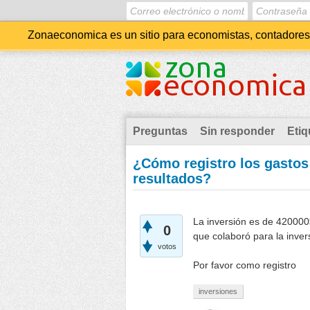
Zonaeconomica es un sitio para economistas, contadores, 
Preguntas
Sin responder
Etiq
¿Cómo registro los gastos
resultados?
La inversión es de 420000
0
que colaboró para la inver
votos
Por favor como registro
inversiones