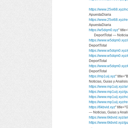
https://www.25vi68.xyz/no
ApuestaDiaria
https://www.25vi68.xyz/r
ApuestaDiaria
https://w5dqm0.xyz
" titl
DeportTotal — Noticias
https://www.w5dqm0.xyz/a
DeportTotal
https://www.w5dqm0.xyz/
https://www.w5dqm0.xyz/n
DeportTotal
https://www.w5dqm0.xyz/
DeportTotal
https://mp1uij.xyz
" title
Noticias, Guias y Anali
https://www.mp1uij.xyz/an
https://www.mp1uij.xyz/g
https://www.mp1uij.xyz/no
https://www.mp1uij.xyz/r
https://6kbvid.xyz
" title
— Noticias, Guias y An
https://www.6kbvid.xyz/an
https://www.6kbvid.xyz/gu