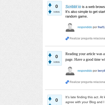
0
Scribbl io
 is a web brows
It's also simple to get star
votos
random game.
respondido
por
fnaf1
Reading your article was a
0
page. Have a good time w
votos
respondido
por
beryl
It's late finding this act. At
0
agree with your Blog and I 