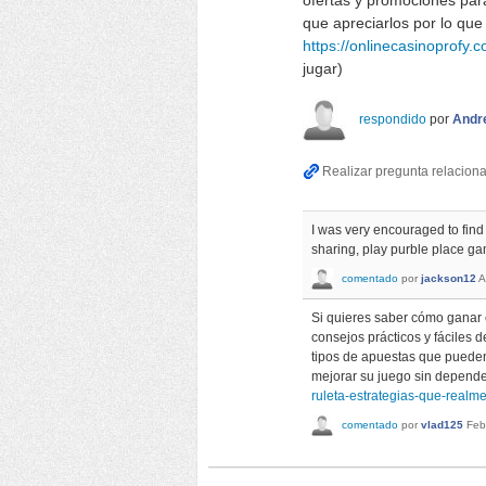
ofertas y promociones para
que apreciarlos por lo que
https://onlinecasinoprofy.c
jugar)
respondido
por
Andre
I was very encouraged to find 
sharing, play purble place g
comentado
por
jackson12
A
Si quieres saber cómo ganar e
consejos prácticos y fáciles 
tipos de apuestas que pueden
mejorar su juego sin depende
ruleta-estrategias-que-realm
comentado
por
vlad125
Feb