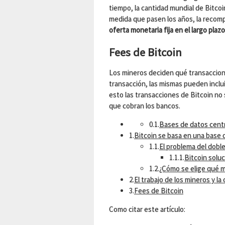
tiempo, la cantidad mundial de Bitco
medida que pasen los años, la recom
oferta monetaria fija en el largo plazo
Fees de Bitcoin
Los mineros deciden qué transacciones
transacción, las mismas pueden inclu
esto las transacciones de Bitcoin no
que cobran los bancos.
0.1.
Bases de datos centr
1.
Bitcoin se basa en una base 
1.1.
El problema del dobl
1.1.1.
Bitcoin solu
1.2.
¿Cómo se elige qué mi
2.
El trabajo de los mineros y la 
3.
Fees de Bitcoin
Como citar este artículo: