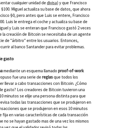
sentar cualquier unidad de
divisa
) y que Francisco
§100. Miguel actualiza su base de datos, que ahora
cisco §0, pero antes que Luis se entere, Francisco
00. Luis le entrega el coche y actualiza su base de
guel y Luis se enteran que Francisco gastó 2 veces
e la creación de Bitcoin se necesitaba de un agente
e de "árbitro" entre los usuarios. Entonces,
ecurrir al banco Santander para evitar problemas.
le gasto
ma
mediante un esquema llamado
proof-of-work
propuso fue una serie de
reglas
que todos los
er llevar a cabo transacciones con Bitcoin. ¿Cómo
ble gasto? Los creadores de Bitcoin tuvieron una
10 minutos se elije una persona distinta para que
revisa todas las transacciones que se produjeron en
ansacciones que se produjeron en esos 10 minutos
 fija en varias características de cada transacción
que no se hayan gastado mas de una vez los mismos
a vez que el validador revisó todas las