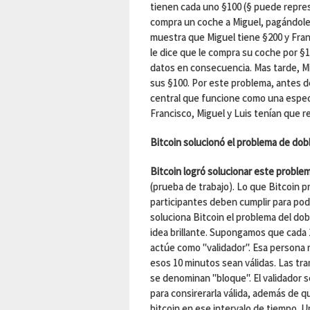
tienen cada uno §100 (§ puede repre
compra un coche a Miguel, pagándole 
muestra que Miguel tiene §200 y Fran
le dice que le compra su coche por §1
datos en consecuencia. Mas tarde, Mi
sus §100. Por este problema, antes d
central que funcione como una especi
Francisco, Miguel y Luis tenían que r
Bitcoin solucionó el problema de dob
Bitcoin logró solucionar este proble
(prueba de trabajo). Lo que Bitcoin 
participantes deben cumplir para pod
soluciona Bitcoin el problema del do
idea brillante. Supongamos que cada 
actúe como "validador". Esa persona 
esos 10 minutos sean válidas. Las tr
se denominan "bloque". El validador se
para consirerarla válida, además de 
bitcoin en ese intervalo de tiempo. Un