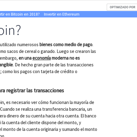
tir en Bitcoin en 2018?
Invertir en Ethereum
oin?
 utilizado numerosos
bienes como medio de pago
.
como sacos de cereal o ganado. Luego se crearon las
n embargo,
en una
economía
moderna no es
angible
. De hecho gran parte de las transacciones
s; como los pagos con tarjeta de crédito o
a registrar las transacciones
in, es necesario ver cómo funcionan la mayoría de
uando se realiza una transferencia bancaria, un
iera dinero de su cuenta hacia otra cuenta. El banco
si la cuenta del cliente dispone del monto, y
el monto de la cuenta originaria y sumando el monto
no.