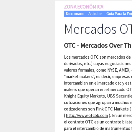
ZONA ECONÓMICA
Diccionario
Artículos
Guía Para la F
Mercados O
OTC - Mercados Over Th
Los mercados OTC son mercados de i
derivados, etc.) cuyas negociaciones 
valores formales, como NYSE, AMEX, 
"market makers", es decir, empresas 
intercambian en el mercado otc y est
makers que operan en el mercado OT
Knight Equity Markets, UBS Securities
cotizaciones que agrupan a muchos m
cotizaciones son Pink OTC Markets (
(
http://www.otcbb.com
). En un merc
el contrato OTC es un contrato bilat
para el intercambio de instrumentos 