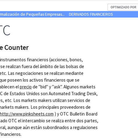
ormalización de Pequeñas Empresas...
DERIVADOS FINANCIEROS
TC
e Counter
nstrumentos financieros (acciones, bonos,
se realizan fuera del ámbito de las bolsas de
etc. Las negociaciones se realizan mediante
que poseen los activos financieros que se
ablecen el
precio
de "bid" y "ask". Algunos markets
C de Estados Unidos son Automated Trading Desk,
, etc. Los markets makers utilizan servicios de
arkets makers. Los principales proveedores de
http://www.pinksheets.com
) y OTC Bulletin Board
ado OTC el intercambio se realiza entre dos partes,
eral, aunque aún están subordinados a regulaciones
financieros.