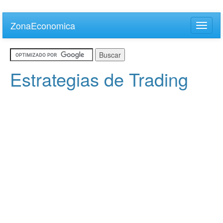
Skip
to
ZonaEconomica
Toggle
main
naviga
content
Estrategias de Trading