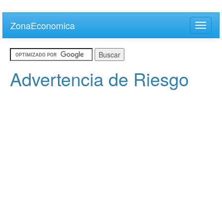
Skip
to
ZonaEconomica
Toggle
main
naviga
content
Advertencia de Riesgo