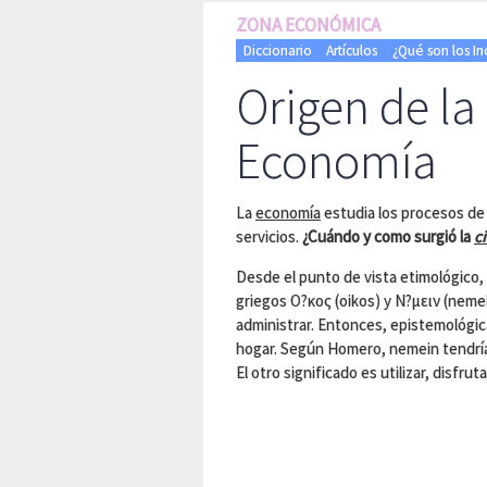
ZONA ECONÓMICA
Diccionario
Artículos
¿Qué son los I
Origen de la
Economía
La
economía
estudia los procesos de
servicios.
¿Cuándo y como surgió la
c
Desde el punto de vista etimológico,
griegos Ο?κος (oikos) y Ν?μειν (nemei
administrar. Entonces, epistemológic
hogar. Según Homero, nemein tendría do
El otro significado es utilizar, disfrut