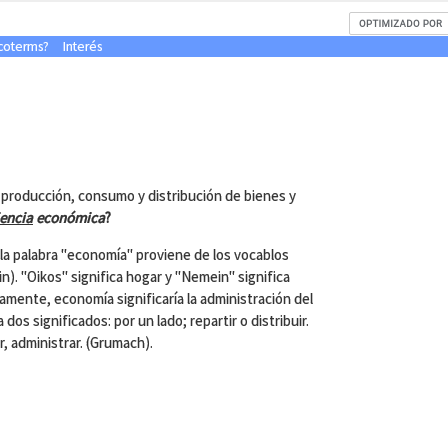
ncoterms?
Interés
 producción, consumo y distribución de bienes y
iencia
económica
?
 la palabra "economía" proviene de los vocablos
n). "Oikos" significa hogar y "Nemein" significa
amente, economía significaría la administración del
s significados: por un lado; repartir o distribuir.
ar, administrar. (Grumach).