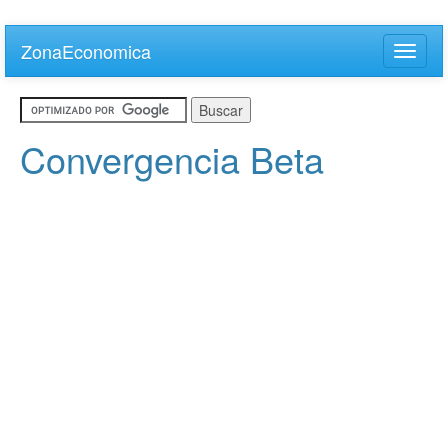
Skip
to
ZonaEconomica
Toggle
main
naviga
content
Convergencia Beta