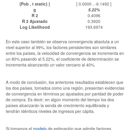
{Pob , t static}
}
[ 0.0000 , -6.1492 ]
g
5.22%
R
2
0.4096
R
2
Ajustado
0.3920
Log Likelihood
193.6974
En este caso también se observa convergencia absoluta a un
nivel superior al 99%, los factores persistentes son similares
entre los países, la velocidad de convergencia se incrementa en
un 80% pasando al 5.22%, el coeficiente de determinación se
incrementa alcanzando un valor cercano al 40%.
A modo de conclusión, los anteriores resultados establecen que
los dos países, tomados como una región, presentan evidencias
de convergencia en términos pc ajustados por paridad de poder
de compra. Es decir; en algún momento del tiempo los dos
países alcanzarán la senda de crecimiento equilibrada y
tendrán idénticos niveles de ingresos per cápita.
Si tomamos el
modelo
de estimación que admite factores