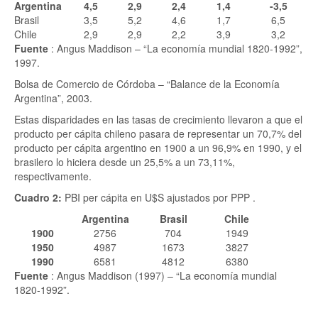
Argentina
4,5
2,9
2,4
1,4
-3,5
Brasil
3,5
5,2
4,6
1,7
6,5
Chile
2,9
2,9
2,2
3,9
3,2
Fuente
: Angus Maddison – “La economía mundial 1820-1992”,
1997.
Bolsa de Comercio de Córdoba – “Balance de la Economía
Argentina”, 2003.
Estas disparidades en las tasas de crecimiento llevaron a que el
producto per cápita chileno pasara de representar un 70,7% del
producto per cápita argentino en 1900 a un 96,9% en 1990, y el
brasilero lo hiciera desde un 25,5% a un 73,11%,
respectivamente.
Cuadro 2:
PBI per cápita en U$S ajustados por PPP
.
Argentina
Brasil
Chile
1900
2756
704
1949
1950
4987
1673
3827
1990
6581
4812
6380
Fuente
: Angus Maddison (1997) – “La economía mundial
1820-1992”.