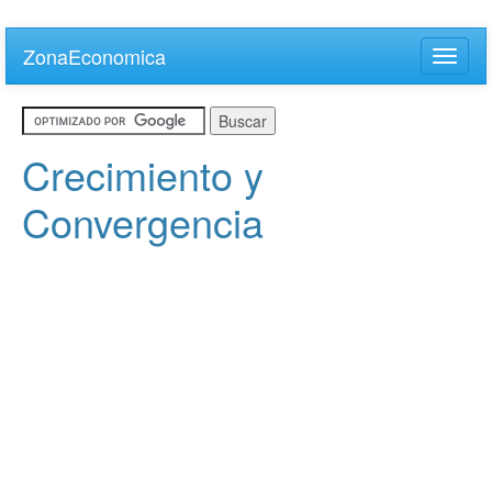
Skip
to
ZonaEconomica
Toggle
main
naviga
content
Crecimiento y
Convergencia