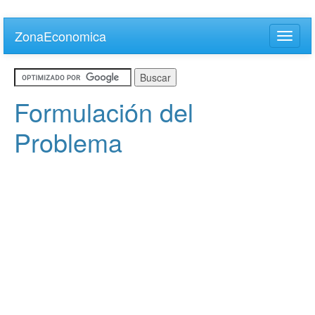
Skip
to
ZonaEconomica
Toggle
main
naviga
content
Formulación del
Problema