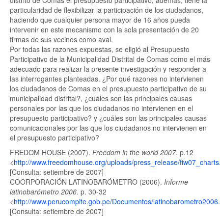
distrito de Comas el presupuesto participativo, además, tiene la
particularidad de flexibilizar la participación de los ciudadanos,
haciendo que cualquier persona mayor de 16 años pueda
intervenir en este mecanismo con la sola presentación de 20
firmas de sus vecinos como aval.
Por todas las razones expuestas, se eligió al Presupuesto
Participativo de la Municipalidad Distrital de Comas como el más
adecuado para realizar la presente investigación y responder a
las interrogantes planteadas. ¿Por qué razones no intervienen
los ciudadanos de Comas en el presupuesto participativo de su
municipalidad distrital?, ¿cuáles son las principales causas
personales por las que los ciudadanos no intervienen en el
presupuesto participativo? y ¿cuáles son las principales causas
comunicacionales por las que los ciudadanos no intervienen en
el presupuesto participativo?
FREDOM HOUSE (2007).
Freedom in the world 2007
. p.12
<
http://www.freedomhouse.org/uploads/press_release/fiw07_charts
[Consulta: setiembre de 2007]
COORPORACIÓN LATINOBARÓMETRO (2006).
Informe
latinobarómetro 2006
. p. 30-32
<
http://www.perucompite.gob.pe/Documentos/latinobarometro2006.
[Consulta: setiembre de 2007]