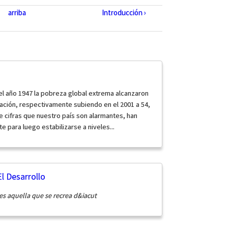
arriba
Introducción ›
el año 1947 la pobreza global extrema alcanzaron
lación, respectivamente subiendo en el 2001 a 54,
 cifras que nuestro país son alarmantes, han
e para luego estabilizarse a niveles...
l Desarrollo
s aquella que se recrea d&iacut