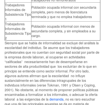
trabajadores no remunerados
Trabajadores
Población ocupada informal con secundaria
Informales de
completa, pero menos de licenciatura
Subsistencia Tipo
terminada y que no emplea trabajadores
1
Trabajadores
Población ocupada informal con menos de
Informales de
secundaria completa, y sin empleados a su
Subsistencia Tipo
cargo.
2
Siempre que se habla de informalidad se excluye del análisis la
escolaridad del individuo. Se asume que los trabajadores
profesionales que no cuentan con seguridad social por parte de
la empresa donde laboran, al ocuparse en actividades
“calificadas” necesariamente han de desempeñarse en
sectores de alta productividad que los excluirían de lo que en
principio se entiende como sector informal. Por otro lado,
algunos autores afirman que la escolaridad no influye
sustancialmente en las diferencias intragrupales de los
individuos informales (verse Tokman, 1991 y Olsen y Coping,
2001). No obstante, al momento de proponer políticas públicas
encaminadas a formalizar a los informales, o adecuar la oferta
laboral a las exigencias de la
demanda
, no es raro escuchar
que una de las principales apuestas se da en materia de