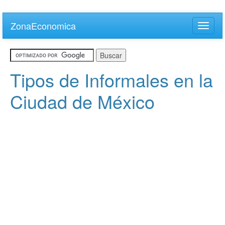
Skip
to
ZonaEconomica
Toggle
main
naviga
content
Tipos de Informales en la
Ciudad de México