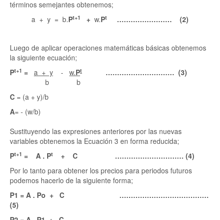
términos semejantes obtenemos;
t+1
t
a + y = b.
P
+
w.
P
…………………… (2)
Luego de aplicar operaciones matemáticas básicas obtenemos
la siguiente ecuación;
t+1
t
P
=
a + y
-
w.
P
………………………… (3)
b b
C
= (a + y)/b
A
= - (w/b)
Sustituyendo las expresiones anteriores por las nuevas
variables obtenemos la Ecuación 3 en forma reducida;
t+1
t
P
=
A . P
+ C ………………………… (4)
Por lo tanto para obtener los precios para periodos futuros
podemos hacerlo de la siguiente forma;
P1 = A . Po + C …………………………………
(5)
P2 = A . P1 + C