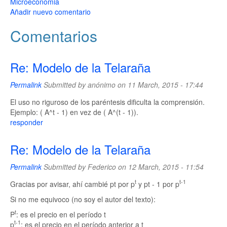
Microeconomia
Añadir nuevo comentario
Comentarios
Re: Modelo de la Telaraña
Permalink
Submitted by
anónimo
on 11 March, 2015 - 17:44
El uso no riguroso de los paréntesis dificulta la comprensión.
Ejemplo: ( A^t - 1) en vez de ( A^(t - 1)).
responder
Re: Modelo de la Telaraña
Permalink
Submitted by
Federico
on 12 March, 2015 - 11:54
t
t-1
Gracias por avisar, ahí cambié pt por p
y pt - 1 por p
Si no me equivoco (no soy el autor del texto):
t
P
: es el precio en el período t
t-1
p
: es el precio en el período anterior a t