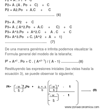
P2= A .(A . Po + C) + C
P2 = A2.Po + A.C + C
………………………………….. (6)
P3= A . P2 + C
P3= A .( A^2.Po + A.C + C) + C
P3= A^3.Po + A^2.C + A . C + C
P3= A^3.Po + C. (A^2 + A + 1)
…………………………….... (7)
De una manera genérica e infinita podemos visualizar la
Formula general del modelo de la telaraña;
t
t
t- 1
P
= A^
. Po + C . ( A^
) / ( A - 1) ..................(8)
Restituyendo las expresiones iniciales (las vistas hasta la
ecuación 3), se puede observar lo siguiente;