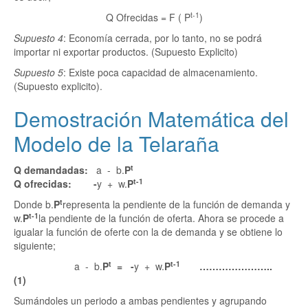
t-1
Q Ofrecidas = F ( P
)
Supuesto 4
: Economía cerrada, por lo tanto, no se podrá
importar ni exportar productos. (Supuesto Explicito)
Supuesto 5
: Existe poca capacidad de almacenamiento.
(Supuesto explicito).
Demostración Matemática del
Modelo de la Telaraña
t
Q demandadas:
a - b.
P
t-1
Q ofrecidas: -
y + w.
P
t
Donde b.
P
representa la pendiente de la función de demanda y
t-1
w.
P
la pendiente de la función de oferta. Ahora se procede a
igualar la función de oferte con la de demanda y se obtiene lo
siguiente;
t
t-1
a - b.
P
= -
y + w.
P
…………………..
(1)
Sumándoles un periodo a ambas pendientes y agrupando