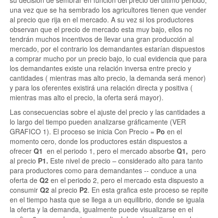
su decisión de sembrar en función del precio del ultimo periodo,
una vez que se ha sembrado los agricultores tienen que vender
al precio que rija en el mercado. A su vez si los productores
observan que el precio de mercado esta muy bajo, ellos no
tendrán muchos incentivos de llevar una gran producción al
mercado, por el contrario los demandantes estarían dispuestos
a comprar mucho por un precio bajo, lo cual evidencia que para
los demandantes existe una relación inversa entre precio y
cantidades ( mientras mas alto precio, la demanda será menor)
y para los oferentes existirá una relación directa y positiva (
mientras mas alto el precio, la oferta será mayor).
Las consecuencias sobre el ajuste del precio y las cantidades a
lo largo del tiempo pueden analizarse gráficamente (VER
GRAFICO 1). El proceso se inicia Con Precio =
Po
en el
momento cero, donde los productores están dispuestos a
ofrecer
Q1
en el periodo 1, pero el mercado absorbe
Q1,
pero
al
precio
P1.
Este nivel de precio – considerado alto para tanto
para productores como para demandantes -- conduce a una
oferta de
Q2
en el periodo 2, pero el mercado esta dispuesto a
consumir
Q2
al precio
P2
. En esta grafica este proceso se repite
en el tiempo hasta que se llega a un equilibrio, donde se iguala
la oferta y la demanda, igualmente puede visualizarse en el