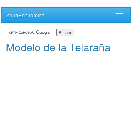
Skip
to
ZonaEconomica
Toggle
main
naviga
content
Modelo de la Telaraña