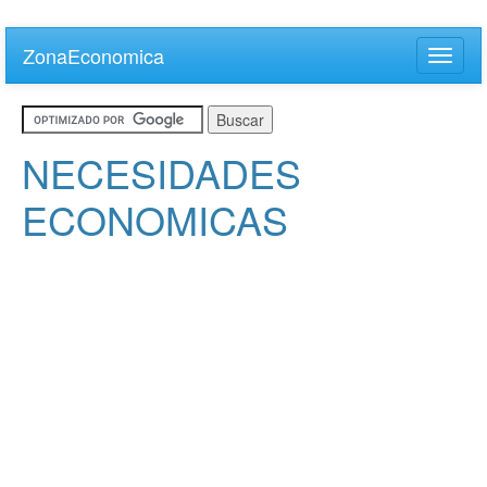
Skip
to
ZonaEconomica
Toggle
main
naviga
content
NECESIDADES
ECONOMICAS