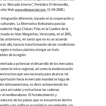
o vs. Mercado interno”, Periódico El Hermosillo,
 sitio Web
www.elimparcial.com
, 15-04-2008.)
 integración diferente, basado en la cooperación y
 culturales. La Alternativa Bolivariana para las
esidente Hugo Chávez Frías en la Cumbre de la
tuada en Islas Margaritas, Venezuela, en el 2001,
 las anteriores, en tanto que no es un acuerdo
más allá, hacia la transformación de las condiciones
región e incluso plantea otorgar un trato
bles de la región.
rientada a potenciar el desarrollo de los mercados
comercio intra-regional, así como la modernización
fraestructura que sea necesaria para alcanzar tal
xportación hacia el mercado mundial se haga de
ción latinoamericana, es decir anteponiendo los
 para así cuidar y estructurar las cadenas
 el neoliberalismo. El fortalecimiento y
productos de los países que se encuentran dentro
medida a las políticas económicas encaminadas a la