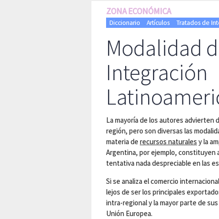
ZONA ECONÓMICA
Diccionario
Artículos
Tratados de In
Modalidad d
Integración
Latinoameri
La mayoría de los autores advierten d
región, pero son diversas las modali
materia de
recursos naturales
y la am
Argentina, por ejemplo, constituyen 
tentativa nada despreciable en las e
Si se analiza el comercio internacion
lejos de ser los principales exportad
intra-regional y la mayor parte de su
Unión Europea.