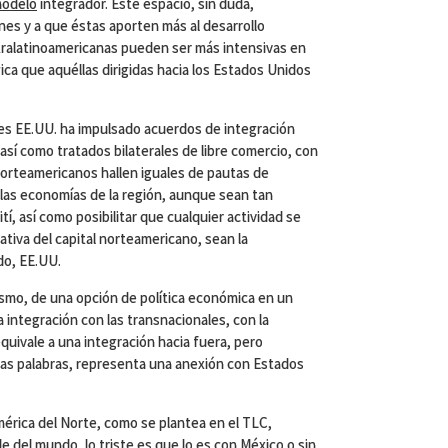
odelo
integrador. Este espacio, sin duda,
nes y a que éstas aporten más al desarrollo
ntralatinoamericanas pueden ser más intensivas en
ca que aquéllas dirigidas hacia los Estados Unidos
es EE.UU. ha impulsado acuerdos de integración
, así como tratados bilaterales de libre comercio, con
 norteamericanos hallen iguales de pautas de
as economías de la región, aunque sean tan
tí, así como posibilitar que cualquier actividad se
ativa del capital norteamericano, sean la
do, EE.UU.
ismo, de una opción de política económica en un
ntegración con las transnacionales, con la
 equivale a una integración hacia fuera, pero
cas palabras, representa una anexión con Estados
érica del Norte, como se plantea en el TLC,
 del mundo, lo triste es que lo es con México o sin