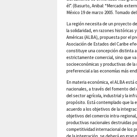
él”. (Basurto, Anibal: “Mercado extern
México 19 de marzo 2005. Tomado del
La región necesita de un proyecto de
la solidaridad, en razones históricas y
Américas (ALBA), propuesta por el pr
Asociación de Estados del Caribe efec
constituye una concepción distinta a
estrictamente comercial, sino que va 
socioeconómicas y productivas de la 
preferencial a las economías más ende
En materia económica, el ALBA está o
nacionales, a través del fomento del 
del sector agrícola, industrial y la in
propósito. Está contemplado que la e
acuerdo a los objetivos de la integra
objetivos del comercio intra-regional,
productivas nacionales destruidas por
competitividad internacional de los 
de la integración, se deberá en gran 