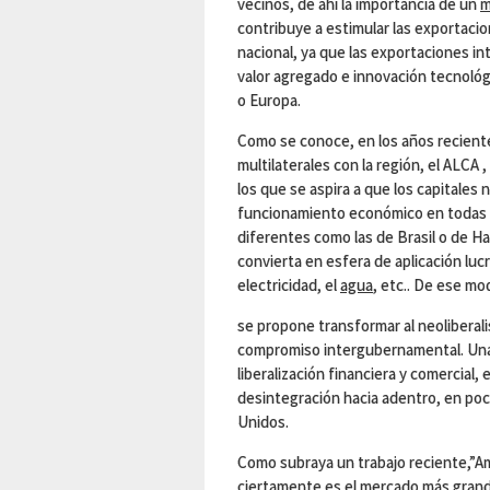
vecinos, de ahí la importancia de un
m
contribuye a estimular las exportacio
nacional, ya que las exportaciones i
valor agregado e innovación tecnológi
o Europa.
Como se conoce, en los años recient
multilaterales con la región, el ALCA 
los que se aspira a que los capitales
funcionamiento económico en todas l
diferentes como las de Brasil o de Hai
convierta en esfera de aplicación lucr
electricidad, el
agua
, etc.. De ese mo
se propone transformar al neoliberal
compromiso intergubernamental. Una i
liberalización financiera y comercial,
desintegración hacia adentro, en po
Unidos.
Como subraya un trabajo reciente,”Am
ciertamente es el mercado más grande