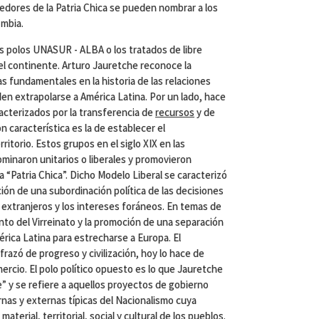
edores de la Patria Chica se pueden nombrar a los
ombia.
los polos UNASUR - ALBA o los tratados de libre
 el continente. Arturo Jauretche reconoce la
as fundamentales en la historia de las relaciones
en extrapolarse a América Latina. Por un lado, hace
acterizados por la transferencia de
recursos
y de
n característica es la de establecer el
itorio. Estos grupos en el siglo XIX en las
ominaron unitarios o liberales y promovieron
 “Patria Chica”. Dicho Modelo Liberal se caracterizó
ión de una subordinación política de las decisiones
 extranjeros y los intereses foráneos. En temas de
to del Virreinato y la promoción de una separación
érica Latina para estrecharse a Europa. El
sfrazó de progreso y civilización, hoy lo hace de
mercio. El polo político opuesto es lo que Jauretche
e” y se refiere a aquellos proyectos de gobierno
rnas y externas típicas del Nacionalismo cuya
aterial, territorial, social y cultural de los pueblos.