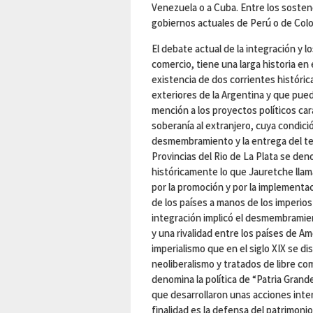
Venezuela o a Cuba. Entre los sosten
gobiernos actuales de Perú o de Col
El debate actual de la integración y 
comercio, tiene una larga historia en
existencia de dos corrientes históric
exteriores de la Argentina y que pued
mención a los proyectos políticos car
soberanía al extranjero, cuya condició
desmembramiento y la entrega del terr
Provincias del Rio de La Plata se den
históricamente lo que Jauretche llama
por la promoción y por la implementac
de los países a manos de los imperios
integración implicó el desmembramien
y una rivalidad entre los países de Am
imperialismo que en el siglo XIX se di
neoliberalismo y tratados de libre co
denomina la política de “Patria Grand
que desarrollaron unas acciones inte
finalidad es la defensa del patrimonio m