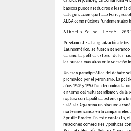
CARICOM (Caribe), La Comunidad Andi
básicos pueden reducirse a los más d
categorización que hace Ferré, nosot
ALBA como núcleos fundamentales bás
Alberto Methol Ferré (200
Previamente a la organización de ins
Latinoamérica, se fueron generando e
camino. La política exterior de los n
los puntos más altos en la vocación i
Un caso paradigmático del debate sobr
promovido por el peronismo. La políti
años 1946 y 1955 fue denominada por
en torno del multilateralismo y de la
ruptura con la política exterior pro b
valió a la Argentina un bloqueo económ
norteamericanos en la campaña elect
Spruille Braden. En este contexto, el
relaciones comerciales y políticas con
Rumania, Hungría, Polonia, Checoslo