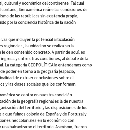
l, cultural y económica del continente. Tal cual
l contario, Iberoamérica reúne las condiciones de
lismo de las repúblicas sin existencia propia,
do por la conciencia histórica de la nación
vas que incluyen la potencial articulación
s regionales, la unidad no se realiza sin la
e le den contenido concreto. A partir de aquí, es
l ingresa y entre otras cuestiones, al debate de la
ndial. La categoría GEOPOLÍTICA la entendemos como
s de poder en torno a la geografía (espacio,
 finalidad de extraer conclusiones sobre el
os y las clases sociales que los conforman.
noamérica se centra en nuestra condición
zación de la geografía regional es la de nuestra
anización del territorio y las disposiciones de los
 a que fuimos colonia de España y de Portugal y
aciones neocoloniales en lo económico con
n una balcanizaron el territorio. Asimismo, fueron