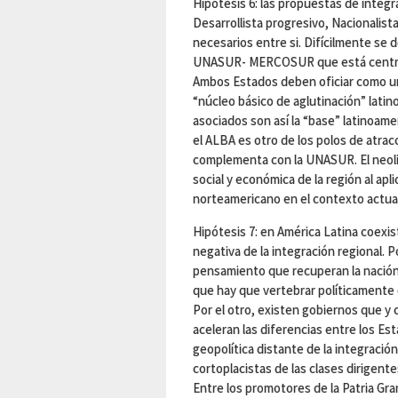
Hipótesis 6: las propuestas de integ
Desarrollista progresivo, Nacionalist
necesarios entre si. Difícilmente se 
UNASUR- MERCOSUR que está centrado
Ambos Estados deben oficiar como uno
“núcleo básico de aglutinación” latin
asociados son así la “base” latinoame
el ALBA es otro de los polos de atrac
complementa con la UNASUR. El neolib
social y económica de la región al apl
norteamericano en el contexto actual 
Hipótesis 7: en América Latina coexis
negativa de la integración regional. P
pensamiento que recuperan la nación 
que hay que vertebrar políticamente
Por el otro, existen gobiernos que y c
aceleran las diferencias entre los E
geopolítica distante de la integració
cortoplacistas de las clases dirigente
Entre los promotores de la Patria Gr