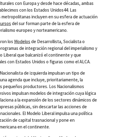
ulturales con Europa y desde hace décadas, ambas
ablecimos con los Estados Unidos44. Las
s metropolitanas incluyen en su esfera de actuación
cursos
del sur forman parte de la esfera de
perialismo europeo y norteamericano.
aron los
Modelos
de Desarrollista, Socialista o
rogramas de integración regional del imperialismo y
 Liberal que balcanizó el continente y que
ales con Estados Unidos o figuras como el ALCA.
 Nacionalista de izquierda impulsan un tipo de
 una agenda que incluye, prioritariamente, la
los pequeños productores. Los Nacionalismos
sivos impulsan modelos de integración cuya lógica
elaciona a la expansión de los sectores dinámicos de
presas públicas, sin descartar las acciones de
nacionales. El Modelo Liberal impulsa una política
ización de capital trasnacional y pone en
mericana en el continente.