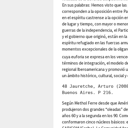
En sus palabras: Hemos visto que las 
corresponden a la oposición entre Pa
en el espíritu castrense a la opción en
de lugar y tiempo, con mayor o menor
guerras de la independencia, el Parti
y el gobierno que originó, están en la
espíritu refugiado en las fuerzas ar
momentos excepcionales de la oligarqu
cuya euforia se expresa en los venc
términos de integración, el modelo de
regional Iberoamericana y promovió 
un ámbito histórico, cultural, social
48 Jauretche, Arturo (200
Buenos Aires. P 216.
Según Methol Ferre desde que Améric
produjeron dos grandes “oleadas” de i
años 60 y a la segunda en los 90. Co
conformaron cinco núcleos básicos: 