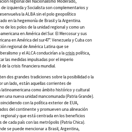
ración regional del Nacionalismo Moderado,
a de izquierda y Socialista son complementarios y
desenvuelva la ALBA sin el polo geopolítico
 en la hegemonía de Brasil y la Argentina.
 de los polos de la unidad regional y como un
oamericana en América del Sur. El Mercosur y sus
ricana en América del sur47”. Venezuela y Cuba con
ción regional de América Latina que se
eralismo y el ALCA conducirían a la
crisis
política,
icar las medidas impulsadas por el imperio
de la crisis financiera mundial.
ten dos grandes tradiciones sobre la posibilidad o la
or un lado, están aquellas corrientes de
latinoamericana como ámbito histórico y cultural
 en una nueva unidad mancomunada (Patria Grande).
oincidiendo con la política exterior de EUA,
stados del continente y promueven una alineación
n regional y que está centrada en los beneficios
s de cada país con las metrópolis (Patria Chica).
ande se puede mencionar a Brasil, Argentina,