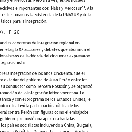
na y el Mercosur. Pero a su vez, estos núcleos
51
ecisivos e importantes dos: Nafta y Mercosur
. A la
ros le sumamos la existencia de la UNASUR y de la
icos para la integración.
9). P 26
tancias concretas de integración regional en
n el siglo XX acciones y debates que abonaron el
acionalismos de la década del cincuenta expresaron
ntegracionista
e la integración de los años cincuenta, fue el
ca exterior del gobierno de Juan Perón entre los
 su conductor como Tercera Posición y se organizó
 promoción de la integración latinoamericana. La
ritánica y con el programa de los Estados Unidos, le
ico e incluyó la participación pública de los
oral contra Perón con figuras como el embajador
 gobierno promovió una apertura hacia las
 los países socialistas incluyendo a China, Bulgaria,
vaquia y República Democrática alemana. Muchos