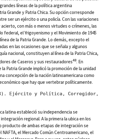
grandes líneas de la política argentina
tria Grande y Patria Chica. Su opción corresponde
tre ser un ejército o una policía. Con las variaciones
 acierto, con más o menos virtudes o crímenes, las
do federal, el Yrigoyenismo y el Movimiento de 1945
 línea de la Patria Grande. Lo demás, excepto el
madas en las ocasiones que se señala y algunos
ía nacional, constituyen al línea de la Patria Chica,
48
edores de Caseros y sus restauradores
. En
 la Patria Grande implicó la promoción de la unidad
una concepción de la nación latinoamericana como
 y económico que hay que vertebrar políticamente.
8). Ejército y Política, Corregidor,
a latina estableció su independencia se
ntegración regional. A la primera la ubica en los
mo producto de ambas etapas de integración se
el NAFTA, el Mercado Común Centroamericano, el