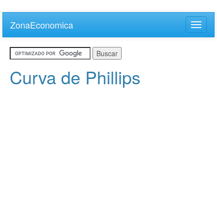
Skip
to
ZonaEconomica
Toggle
main
naviga
content
Curva de Phillips