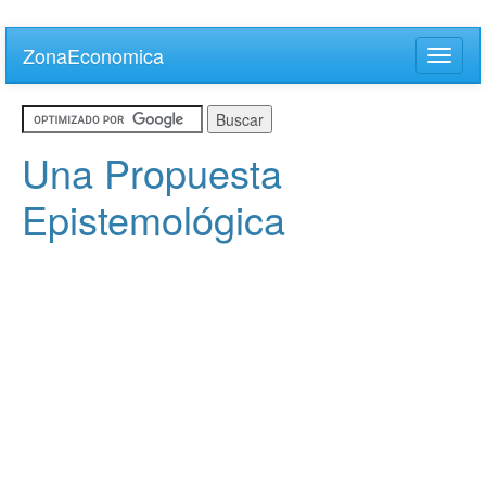
Skip
to
ZonaEconomica
Toggle
main
naviga
content
Una Propuesta
Epistemológica