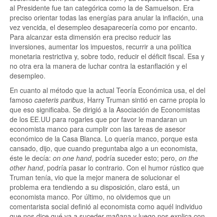
al Presidente fue tan categórica como la de Samuelson. Era
preciso orientar todas las energías para anular la inflación, una
vez vencida, el desempleo desaparecería como por encanto.
Para alcanzar esta dimensión era preciso reducir las
inversiones, aumentar los impuestos, recurrir a una política
monetaria restrictiva y, sobre todo, reducir el déficit fiscal. Esa y
no otra era la manera de luchar contra la estanflación y el
desempleo.
En cuanto al método que la actual Teoría Económica usa, el del
famoso
caeteris paribus
, Harry Truman sintió en carne propia lo
que eso significaba. Se dirigió a la Asociación de Economistas
de los EE.UU para rogarles que por favor le mandaran un
economista manco para cumplir con las tareas de asesor
económico de la Casa Blanca. Lo quería manco, porque esta
cansado, dijo, que cuando preguntaba algo a un economista,
éste le decía:
on one hand
, podría suceder esto; pero,
on the
other hand
, podría pasar lo contrario. Con el humor rústico que
Truman tenía, vio que la mejor manera de solucionar el
problema era tendiendo a su disposición, claro está, un
economista manco. Por último, no olvidemos que un
comentarista social definió al economista como aquél individuo
que nos dice qué va a suceder mañana y luego nos explica con