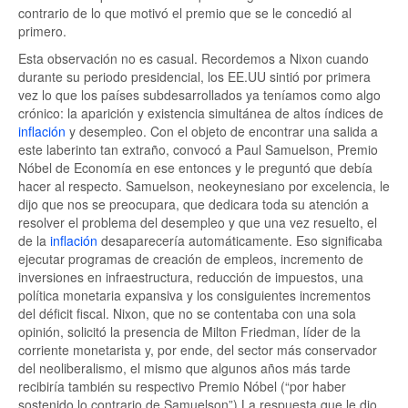
contrario de lo que motivó el premio que se le concedió al
primero.
Esta observación no es casual. Recordemos a Nixon cuando
durante su periodo presidencial, los EE.UU sintió por primera
vez lo que los países subdesarrollados ya teníamos como algo
crónico: la aparición y existencia simultánea de altos índices de
inflación
y desempleo. Con el objeto de encontrar una salida a
este laberinto tan extraño, convocó a Paul Samuelson, Premio
Nóbel de Economía en ese entonces y le preguntó que debía
hacer al respecto. Samuelson, neokeynesiano por excelencia, le
dijo que nos se preocupara, que dedicara toda su atención a
resolver el problema del desempleo y que una vez resuelto, el
de la
inflación
desaparecería automáticamente. Eso significaba
ejecutar programas de creación de empleos, incremento de
inversiones en infraestructura, reducción de impuestos, una
política monetaria expansiva y los consiguientes incrementos
del déficit fiscal. Nixon, que no se contentaba con una sola
opinión, solicitó la presencia de Milton Friedman, líder de la
corriente monetarista y, por ende, del sector más conservador
del neoliberalismo, el mismo que algunos años más tarde
recibiría también su respectivo Premio Nóbel (“por haber
sostenido lo contrario de Samuelson”) La respuesta que le dio