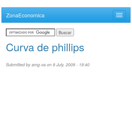
Skip
to
ZonaEconomica
Toggle
main
naviga
content
Curva de phillips
Submitted by
amg-va
on 9 July, 2009 - 19:40