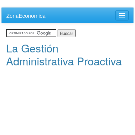
Skip
to
ZonaEconomica
Toggle
main
naviga
content
La Gestión
Administrativa Proactiva