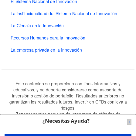
El Sistema Nacional de Innovación
La institucionalidad del Sistema Nacional de Innovación
La Ciencia en la Innovación
Recursos Humanos para la Innovación
La empresa privada en la Innovación
Este contenido se proporciona con fines informativos y
educativos, y no debería considerarse como asesoría de
inversión o gestión de portafolio. Resultados anteriores no
garantizan los resultados futuros. Invertir en CFDs conlleva a
riesgos.
Zonaeconomica participa del programa de afiliados de
Amazon.es Amazon.com.mx y otras tiendas de Amazon.
¿Necesitas Ayuda?
x
Mapa del Sitio
-
Publicidad
-
Contacto
-
Descargo de
Responsabilidad
- Salvo indicación en contra, ©