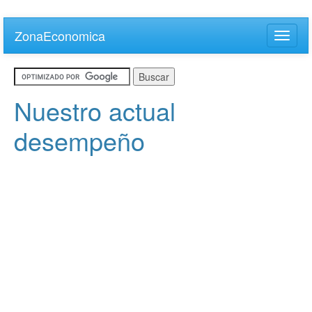
Skip
to
ZonaEconomica
Toggle
main
naviga
content
Nuestro actual
desempeño