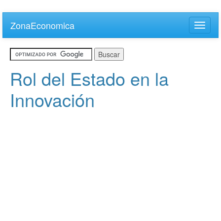
Skip
to
ZonaEconomica
Toggle
main
naviga
content
Rol del Estado en la
Innovación