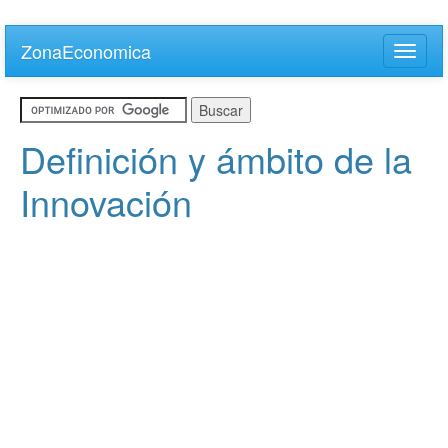
Skip
to
ZonaEconomica
Toggle
main
naviga
content
Definición y ámbito de la
Innovación