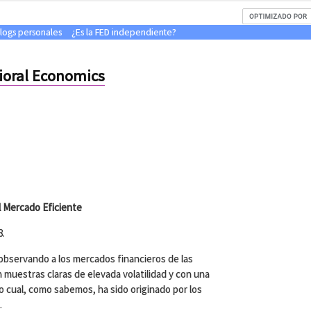
blogs personales
¿Es la FED independiente?
ioral Economics
l Mercado Eficiente
8.
observando a los mercados financieros de las
n muestras claras de elevada volatilidad y con una
lo cual, como sabemos, ha sido originado por los
.