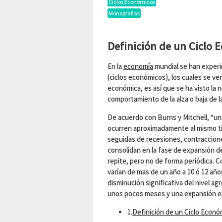
Ciclos Económicos
Monografias
Definición de un Ciclo
En la
economía
mundial se han experi
(ciclos económicos), los cuales se v
económica, es así que se ha visto la n
comportamiento de la alza o baja de l
De acuerdo con Burns y Mitchell, “u
ocurren aproximadamente al mismo t
seguidas de recesiones, contraccion
consolidan en la fase de expansión de
repite, pero no de forma periódica. C
varían de mas de un año a 10 ó 12 año
disminución significativa del nivel a
unos pocos meses y una expansión es
1.
Definición de un Ciclo Econó