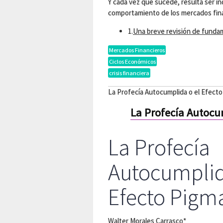
Y cada vez que sucede, resulta ser in
comportamiento de los mercados fin
1.
Una breve revisión de fund
Mercados Financieros
Ciclos Económicos
crisis financiera
La Profecía Autocumplida o el Efecto
La Profecía Autocu
La Profecía
Autocumplid
Efecto Pigm
Walter Morales Carrasco*