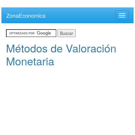
Skip
to
ZonaEconomica
Toggle
main
naviga
content
Métodos de Valoración
Monetaria