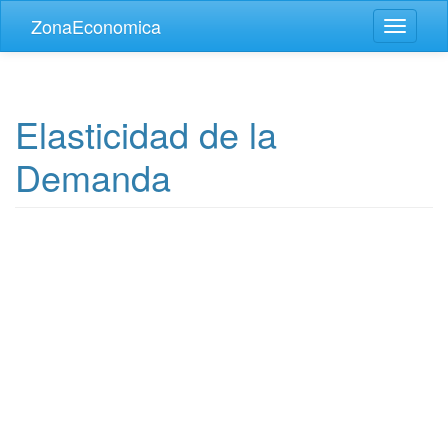
Skip to main content
ZonaEconomica
Toggle
navigati
Elasticidad de la
Demanda