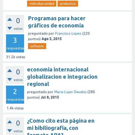
individuo-unidad
productiva
Programas para hacer
0
gráficos de economía
votos
preguntado
por
Francisco Lopez
(
220
3
Ago 5, 2015
puntos)
software
respuestas
31.2k
vistas
economia internacional
0
globalizacion e integracion
votos
regional
2
preguntado
por
Maria Lujan Davalos
(
280
Jul 8, 2015
puntos)
respuestas
1.4k
vistas
¿Como cito esta página en
0
mi bibiliografía, con
votos