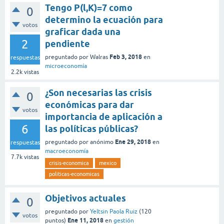
Tengo P(l,K)=7 como
0
determino la ecuación para
votos
graficar dada una
2
pendiente
Feb 3, 2018
preguntado
por
Walras
en
respuestas
microeconomía
2.2k
vistas
¿Son necesarias las crisis
0
económicas para dar
votos
importancia de aplicación a
6
las políticas públicas?
Ene 29, 2018
preguntado
por
anónimo
en
respuestas
macroeconomía
7.7k
vistas
crisis-economica
mexico
politicas-economicas
Objetivos actuales
0
preguntado
por
Yeltsin Paola Ruiz
(
120
votos
Ene 11, 2018
puntos)
en
gestión