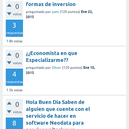
formas de inversion
0
Ene 22,
preguntado
por
yami
(
120
puntos)
votos
2015
3
respuestas
1.8k
vistas
¿¿Economista en que
0
Especializarme??
votos
Ene 10,
preguntado
por
Oliver
(
120
puntos)
4
2015
respuestas
1.5k
vistas
Hola Buen Día Saben de
0
alguien que cuente con el
votos
servicio de hacer en
8
software Neodata para