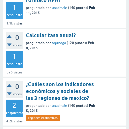
formato APA?
1
Feb
preguntado
por
unadmale
(
140
puntos)
11, 2015
respuesta
1.1k
vistas
Calcular tasa anual?
0
Feb
preguntado
por
nquiroga
(
120
puntos)
votos
8, 2015
1
respuesta
876
vistas
¿Cuáles son los indicadores
0
económicos y sociales de
votos
las 3 regiones de mexico?
2
Feb
preguntado
por
unadmale
(
140
puntos)
5, 2015
respuestas
regiones-economicas
4.2k
vistas