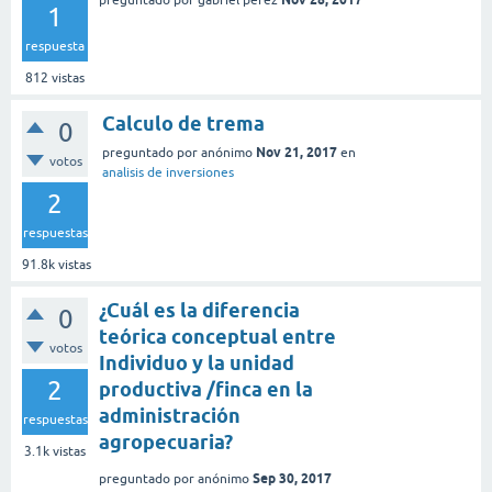
1
respuesta
812
vistas
Calculo de trema
0
Nov 21, 2017
preguntado
por
anónimo
en
votos
analisis de inversiones
2
respuestas
91.8k
vistas
¿Cuál es la diferencia
0
teórica conceptual entre
votos
Individuo y la unidad
2
productiva /finca en la
administración
respuestas
agropecuaria?
3.1k
vistas
Sep 30, 2017
preguntado
por
anónimo