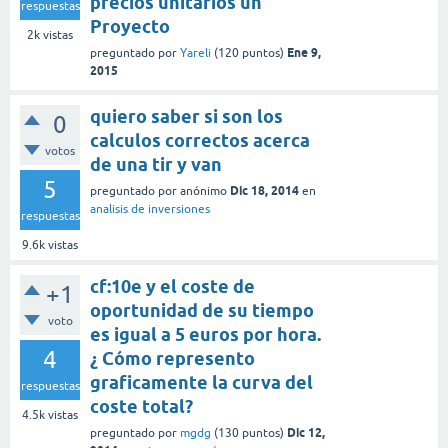
precios unitarios un
respuestas
Proyecto
2k
vistas
Ene 9,
preguntado
por
Yareli
(
120
puntos)
2015
quiero saber si son los
0
calculos correctos acerca
votos
de una tir y van
5
Dic 18, 2014
preguntado
por
anónimo
en
analisis de inversiones
respuestas
9.6k
vistas
cf:10e y el coste de
+1
oportunidad de su tiempo
voto
es igual a 5 euros por hora.
4
¿ Cómo represento
graficamente la curva del
respuestas
coste total?
4.5k
vistas
Dic 12,
preguntado
por
mgdg
(
130
puntos)