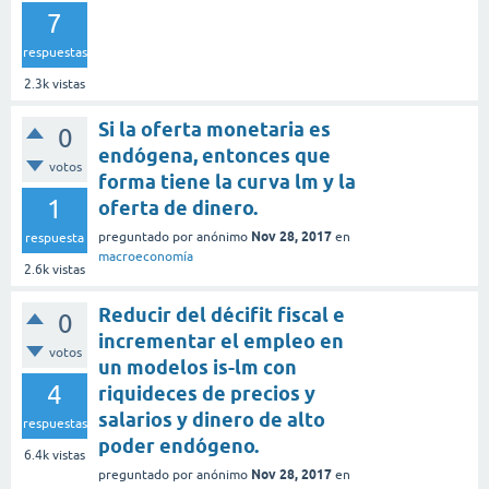
7
respuestas
2.3k
vistas
Si la oferta monetaria es
0
endógena, entonces que
votos
forma tiene la curva lm y la
1
oferta de dinero.
Nov 28, 2017
preguntado
por
anónimo
en
respuesta
macroeconomía
2.6k
vistas
Reducir del décifit fiscal e
0
incrementar el empleo en
votos
un modelos is-lm con
4
riquideces de precios y
salarios y dinero de alto
respuestas
poder endógeno.
6.4k
vistas
Nov 28, 2017
preguntado
por
anónimo
en