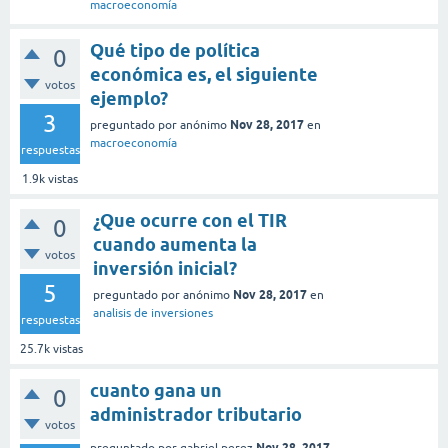
macroeconomía
Qué tipo de política
0
económica es, el siguiente
votos
ejemplo?
3
Nov 28, 2017
preguntado
por
anónimo
en
macroeconomía
respuestas
1.9k
vistas
¿Que ocurre con el TIR
0
cuando aumenta la
votos
inversión inicial?
5
Nov 28, 2017
preguntado
por
anónimo
en
analisis de inversiones
respuestas
25.7k
vistas
cuanto gana un
0
administrador tributario
votos
Nov 28, 2017
preguntado
por
gabriel perez