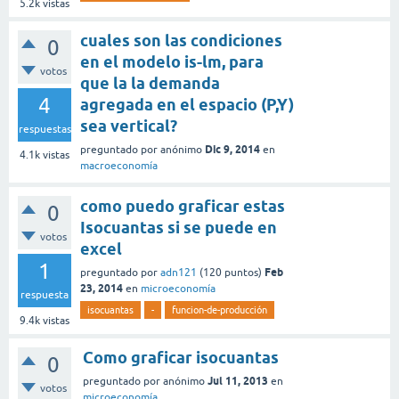
5.2k
vistas
cuales son las condiciones
0
en el modelo is-lm, para
votos
que la la demanda
4
agregada en el espacio (P,Y)
sea vertical?
respuestas
Dic 9, 2014
preguntado
por
anónimo
en
4.1k
vistas
macroeconomía
como puedo graficar estas
0
Isocuantas si se puede en
votos
excel
1
Feb
preguntado
por
adn121
(
120
puntos)
23, 2014
en
microeconomía
respuesta
isocuantas
-
funcion-de-producción
9.4k
vistas
Como graficar isocuantas
0
Jul 11, 2013
preguntado
por
anónimo
en
votos
microeconomía